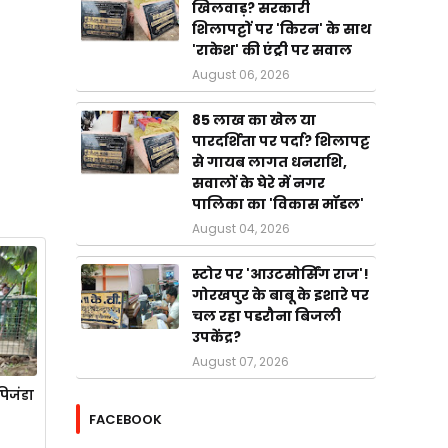
खिलवाड़? सरकारी
शिलापट्टों पर 'किरन' के साथ
'राकेश' की एंट्री पर सवाल
August 06, 2026
85 लाख का खेल या
पारदर्शिता पर पर्दा? शिलापट्ट
से गायब लागत धनराशि,
सवालों के घेरे में नगर
पालिका का 'विकास मॉडल'
August 04, 2026
स्टोर पर 'आउटसोर्सिंग राज'!
गोरखपुर के बाबू के इशारे पर
चल रहा पडरौना बिजली
उपकेंद्र?
August 07, 2026
पिजंडा
FACEBOOK