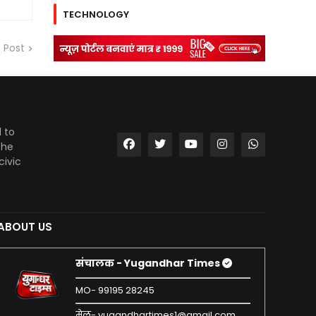
TECHNOLOGY
 Post
 to
the
civic
ABOUT US
संचालक - Yugandhar Times
MO- 99195 28245
मेल- yugandhartimes1@gmail.com