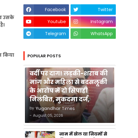
Facebook
Twitter
 व उसके
Youtube
Instagram
ै।
Telegram
WhatsApp
ास किया
POPULAR POSTS
कुशीनगर
वर्दी पर दाग! लड़की-शराब की
मांग और महिला से बदसलूकी
के आरोप में दो सिपाही
निलंबित, मुकदमा दर्ज,
by
Yugandhar Times
-
August 05, 2026
नाम में खेल या नियमों से