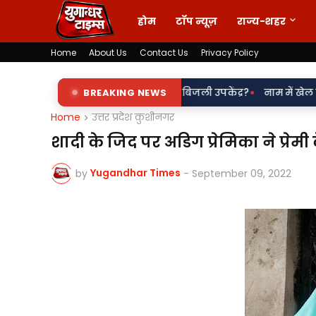
होम
टॉप न्यूज़
राज्य-शहर
Home
About Us
Contact Us
Privacy Policy
•
शारे पर चल रहा पडरौना बिजली उपकेंद्र?
BREAKING NEWS
नाम में खेल या नियमों से खिलवा
Home
उत्तर प्रदेश कुशीनगर
शादी के जिद पर अडिग प्रेमिका ने प्रेम
Yugandhar Times
by
-
September 09, 2022