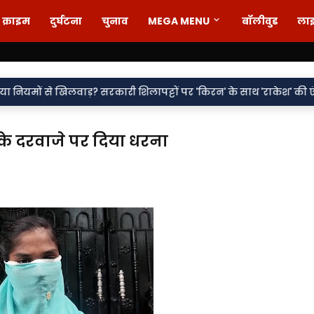
क्राइम
दुर्घटना
चुनाव
MEGA MENU
बॉलीवुड
ला
•
ड़? सरकारी शिलापट्टों पर 'किरन' के साथ 'राकेश' की एंट्री पर सवाल
वर्
ी के दरवाजे पर दिया धरना