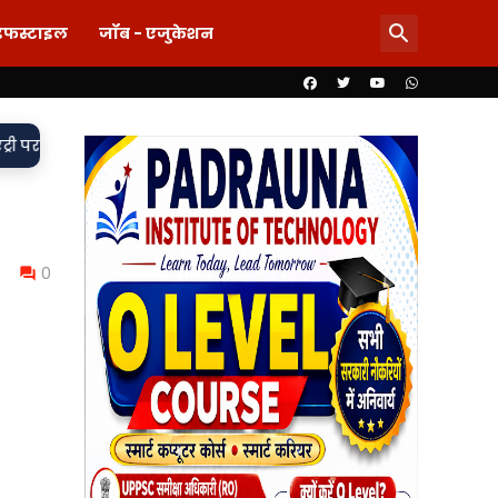
इफस्टाइल
जॉब - एजुकेशन
दी पर दाग! लड़की-शराब की मांग और महिला से बदसलूकी के आरोप में दो सि
0