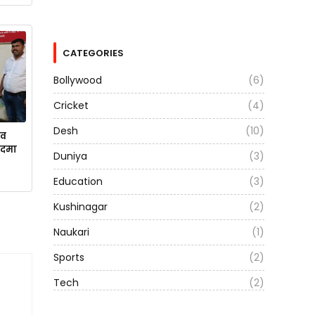
CATEGORIES
Bollywood
(6)
Cricket
(4)
Desh
(10)
 व
कदमा
Duniya
(3)
Education
(3)
Kushinagar
(2)
Naukari
(1)
Sports
(2)
Tech
(2)