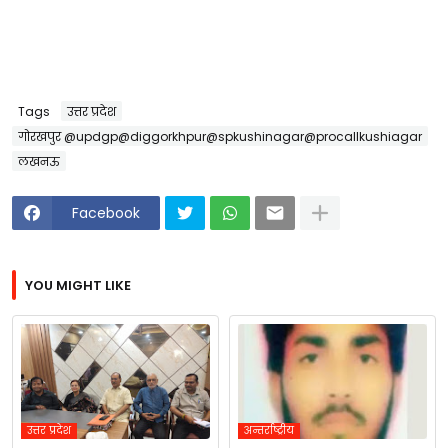
Tags
उत्तर प्रदेश
गोरखपुर @updgp@diggorkhpur@spkushinagar@procallkushiagar
लखनऊ
Facebook
YOU MIGHT LIKE
उत्तर प्रदेश
अन्तर्राष्ट्रीय