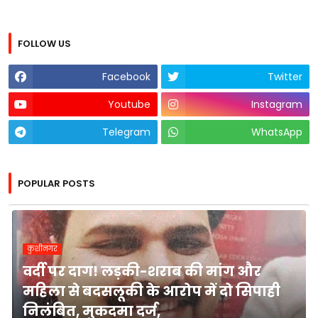
FOLLOW US
Facebook
Twitter
Youtube
Instagram
Telegram
WhatsApp
POPULAR POSTS
कुशीनगर
वर्दी पर दाग! लड़की-शराब की मांग और
महिला से बदसलूकी के आरोप में दो सिपाही
निलंबित, मुकदमा दर्ज,