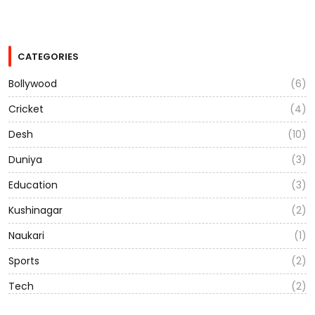
CATEGORIES
Bollywood
(6)
Cricket
(4)
Desh
(10)
Duniya
(3)
Education
(3)
Kushinagar
(2)
Naukari
(1)
Sports
(2)
Tech
(2)