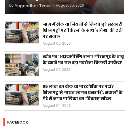
by
Yugandhar Times
-
August 05, 2026
नाम में खेल या नियमों से खिलवाड़? सरकारी
शिलापट्टों पर 'किरन' के साथ 'राकेश' की एंट्री
पर सवाल
August 06, 2026
स्टोर पर 'आउटसोर्सिंग राज'! गोरखपुर के बाबू
के इशारे पर चल रहा पडरौना बिजली उपकेंद्र?
August 07, 2026
85 लाख का खेल या पारदर्शिता पर पर्दा?
शिलापट्ट से गायब लागत धनराशि, सवालों के
घेरे में नगर पालिका का 'विकास मॉडल'
August 04, 2026
FACEBOOK