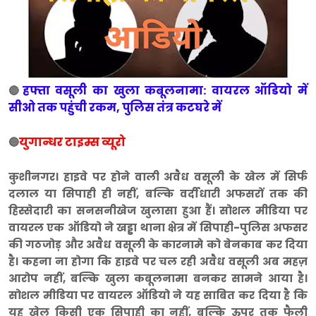
हफ्ता वसूली का खुला कबूलनामा: वायरल ऑडियो में
🔴
सीओ तक पहुंची रकम, पुलिस तंत्र कटघरे में
युगान्धर टाइम्स व्यूरो
🔵
कुशीनगर। हाइवे पर होने वाली अवैध वसूली के खेल में सिर्फ
दलाल या सिपाही ही नहीं, बल्कि वर्दीधारी अफसरों तक की
हिस्सेदारी का सनसनीखेज खुलासा हुआ हैं। सोशल मीडिया पर
वायरल एक ऑडियो ने खड्डा थाना क्षेत्र में सिपाही-पुलिस अफसर
की गठजोड़ और अवैध वसूली के कारनामे को बेनकाब कर दिया
है। कहना ना होगा कि हाइवे पर चल रही अवैध वसूली अब महज़
आरोप नहीं, बल्कि खुला कबूलनामा बनकर सामने आया है।
सोशल मीडिया पर वायरल ऑडियो ने यह साबित कर दिया है कि
यह खेल किसी एक सिपाही का नहीं, बल्कि ऊपर तक फैली