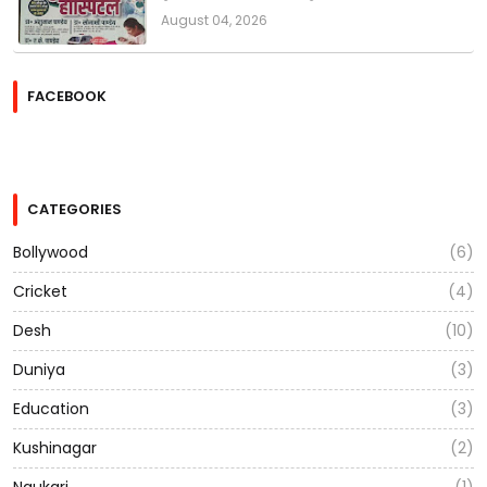
August 04, 2026
FACEBOOK
CATEGORIES
Bollywood
(6)
Cricket
(4)
Desh
(10)
Duniya
(3)
Education
(3)
Kushinagar
(2)
Naukari
(1)