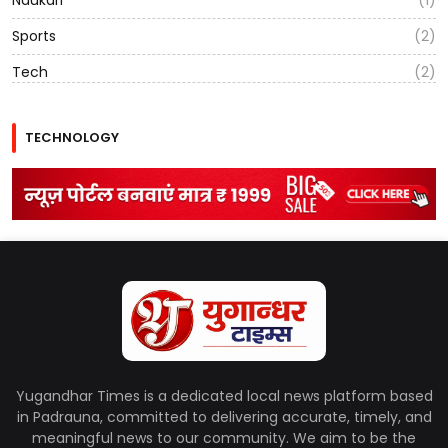
Sports
(2)
Tech
(2)
TECHNOLOGY
Yugandhar Times is a dedicated local news platform based
in Padrauna, committed to delivering accurate, timely, and
meaningful news to our community. We aim to be the