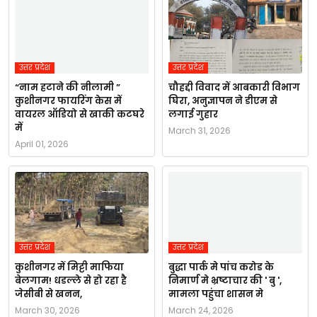
उत्तर प्रदेश
उत्तर प्रदेश
“नाम हटाने की नीलामी ”
चौहद्दी विवाद में आबकारी विभाग
कुशीनगर फायरिंग केस में
घिरा, अनुज्ञापन ने डीएम से
वायरल ऑडियो से खाकी कटघरे
लगाई गुहार
में
March 31, 2026
April 01, 2026
उत्तर प्रदेश
उत्तर प्रदेश
कुशीनगर में मिट्टी माफिया
बुद्धा पार्क मे पांच करोड के
बेलगाम! धडल्ले से हो रहा है
निमार्ण मे भ्रष्टाचार की ' बु ',
जेसीबी से खनन,
मामला पहुंचा शासन मे
March 30, 2026
March 24, 2026