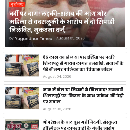
कुशीनगर
वर्दी पर दाग! लड़की-शराब की मांग और
महिला से बदसलूकी के आरोप में दो सिपाही
निलंबित, मुकदमा दर्ज,
by
Yugandhar Times
-
August 05, 2026
85 लाख का खेल या पारदर्शिता पर पर्दा?
शिलापट्ट से गायब लागत धनराशि, सवालों के
घेरे में नगर पालिका का 'विकास मॉडल'
August 04, 2026
नाम में खेल या नियमों से खिलवाड़? सरकारी
शिलापट्टों पर 'किरन' के साथ 'राकेश' की एंट्री
पर सवाल
August 06, 2026
ऑपरेशन के बाद बुझ गई जिंदगी, संस्कृत्य
हॉस्पिटल पर लापरवाही के गंभीर आरोप