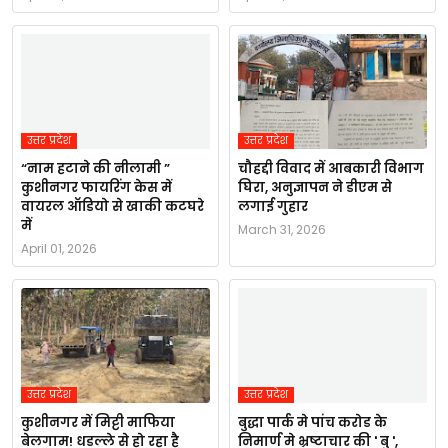
उत्तर प्रदेश
उत्तर प्रदेश
“नाम हटाने की नीलामी ”
चौहद्दी विवाद में आबकारी विभाग
कुशीनगर फायरिंग केस में
घिरा, अनुज्ञापन ने डीएम से
वायरल ऑडियो से खाकी कटघरे
लगाई गुहार
में
March 31, 2026
April 01, 2026
उत्तर प्रदेश
उत्तर प्रदेश
कुशीनगर में मिट्टी माफिया
बुद्धा पार्क मे पांच करोड के
बेलगाम! धडल्ले से हो रहा है
निमार्ण मे भ्रष्टाचार की ' बु ',