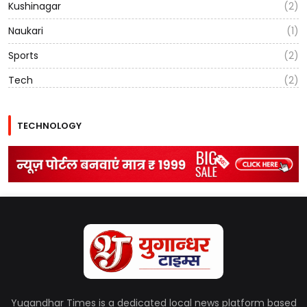
Kushinagar
(2)
Naukari
(1)
Sports
(2)
Tech
(2)
TECHNOLOGY
Yugandhar Times is a dedicated local news platform based