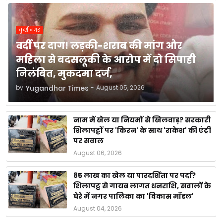
कुशीनगर
वर्दी पर दाग! लड़की-शराब की मांग और
महिला से बदसलूकी के आरोप में दो सिपाही
निलंबित, मुकदमा दर्ज,
by
Yugandhar Times
-
August 05, 2026
नाम में खेल या नियमों से खिलवाड़? सरकारी
शिलापट्टों पर 'किरन' के साथ 'राकेश' की एंट्री
पर सवाल
August 06, 2026
85 लाख का खेल या पारदर्शिता पर पर्दा?
शिलापट्ट से गायब लागत धनराशि, सवालों के
घेरे में नगर पालिका का 'विकास मॉडल'
August 04, 2026