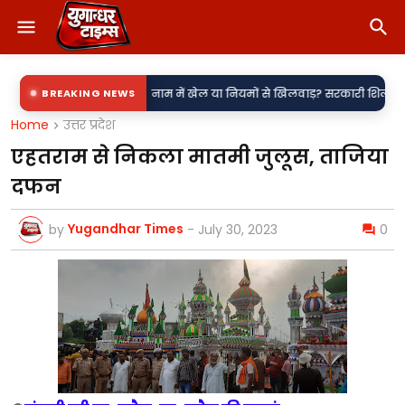
•
ी उपकेंद्र?
BREAKING NEWS
नाम में खेल या नियमों से खिलवाड़? सरकारी शिलापट्टों पर 'किरन' के
Home
उत्तर प्रदेश
एहतराम से निकला मातमी जुलूस, ताजिया
दफन
Yugandhar Times
by
-
July 30, 2023
0