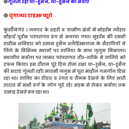
गूंजती रही या-हुसैन, या-हुसैन की सदाएं
🔴
🔵
युगान्धर टाइम्स व्यूरो
कुशीनगर ।
जनपद के शहरी व ग्रामीण क्षेत्रों में मोहर्रम त्यौहार
सौहार्द पूर्वक परंपरागत ढंग से मनाया गया। मुहर्रम की दसवी
तारीख शनिवार को इमाम हुसैन अलैहिस्सलाम के सैदायियों ने
जिले के विभिन्न स्थानों पर ताजिया के साथ जुलूस निकाला।
स्थानीय कर्बला पर जाकर परंपरागत तौर-तरीके से ताजिये को
दफन किया। इस दौरान पूरे दिन रोजा रखा या-हुसैन, या-हुसैन
की सदाएं गूंजती रहीं। मातमी जलूस में पूरा माहौल गमगीन दिख
रहा था। ताजिए का दीदार व रंगत व रौनक देखने के लिए भारी
तादात में सभी वर्ग के लोग जुटे रहे। सड़क से लेकर कर्बला तक
उत्साह देखते बन रहा था।