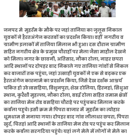
जनपद मे मुहर्रम के मौके पर जहां ताजिया का जुलूस निकाल
युवकों ने हैरतअंगेज करतबों का प्रदर्शन किया। वहीं नगरीय व
ग्रामीण इलाकों में ताजिया मिलान भी हुआ। दस दौरान ग्रामीण
सहित नगरीय क्षेत्र के प्रमुख चौराहों पर मेला जैसा माहौल देखने
को मिला। नगर के छावनी, अतिसार, नौका टोला, नाहर छपरा
आदि स्थानों पर दोपहर बाद निकाले गए ताजिया गांवों से निकल
कर बाजारों तक पहुंचा, जहां उत्साही युवकों ने एक से बढ़कर एक
हैरतअंगेज कारनामे का प्रदर्शन किया, जिसे देख दर्शक आश्चर्य
चकित हो उठे।बसहिया, विशुनपुरा, शेख टोलिया, हिरनहां, सिधुआ
स्थान, कुरैशी मुहल्ला, नौका टोला, बडई टोला सहित तमाम क्षेत्रों
का ताजिया मेन रोड बसहिया चौराहे पर पहुंचकर मिलान करके
कर्बला पहुचे। इसी क्रम मे पिपरा बाजार में मुहर्रम का त्योहार
धूमधाम से मनाया गया। दोपहर बाद गांव लीलाधर छपरा, पिपरा
खुर्द, चितहां आदि स्थानों के ताजिया मेन रोड पर पहुंच कर मिलान
करके कर्बला सरगटिया पहुंचे। यहां लगे मेले में लोगों ने मेले का