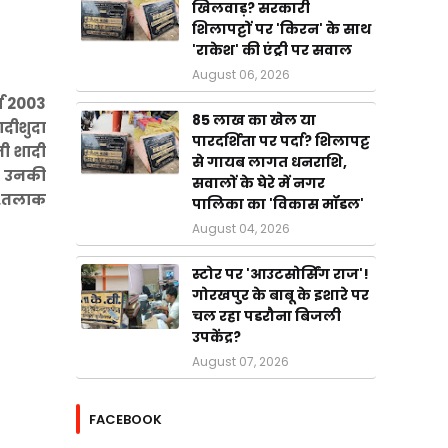
खिलवाड़? सरकारी
शिलापट्टों पर 'किरन' के साथ
'राकेश' की एंट्री पर सवाल
August 06, 2026
्ष 2003
85 लाख का खेल या
ादीशुदा
पारदर्शिता पर पर्दा? शिलापट्ट
नी शादी
से गायब लागत धनराशि,
ाथ उनकी
सवालों के घेरे में नगर
ा.तलाक
पालिका का 'विकास मॉडल'
August 04, 2026
स्टोर पर 'आउटसोर्सिंग राज'!
गोरखपुर के बाबू के इशारे पर
चल रहा पडरौना बिजली
उपकेंद्र?
August 07, 2026
FACEBOOK