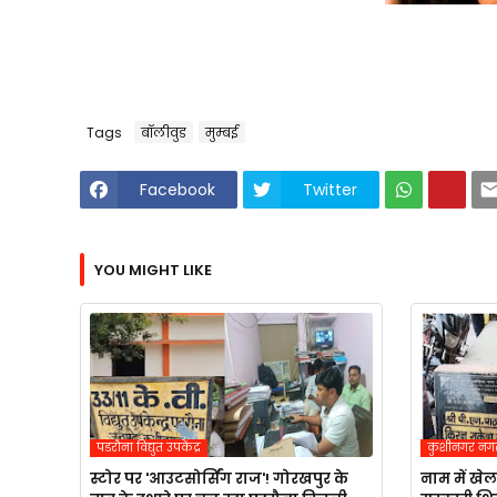
Tags
बॉलीवुड
मुम्बई
Facebook
Twitter
YOU MIGHT LIKE
पडरौना विद्युत उपकेंद्र
कुशीनगर नग
स्टोर पर 'आउटसोर्सिंग राज'! गोरखपुर के
नाम में खेल