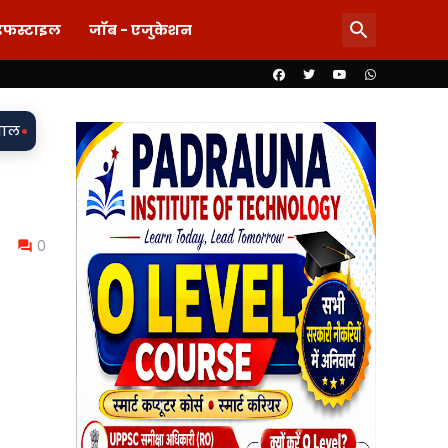
इफस्टाइल
जॉब - एजुकेशन
ग! लड़की-शराब की मांग और महिला से बदसलूकी के आरोप में दो सिपाही निल
0