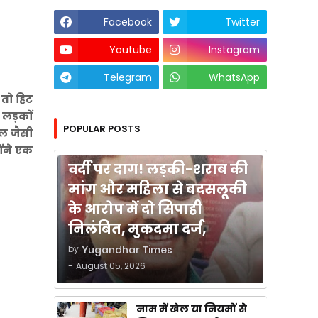
Facebook
Twitter
Youtube
Instagram
Telegram
WhatsApp
 तो हिट
 लड़कों
POPULAR POSTS
ाल जैसी
कुशीनगर
ोंने एक
वर्दी पर दाग! लड़की-शराब की
मांग और महिला से बदसलूकी
के आरोप में दो सिपाही
निलंबित, मुकदमा दर्ज,
by
Yugandhar Times
-
August 05, 2026
नाम में खेल या नियमों से