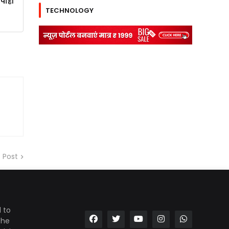
िपाही
TECHNOLOGY
 Post
 to
the