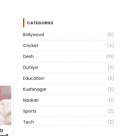
CATEGORIES
Bollywood
(6)
Cricket
(4)
Desh
(10)
Duniya
(3)
Education
(3)
Kushinagar
(2)
Naukari
(1)
Sports
(2)
Tech
(2)
और