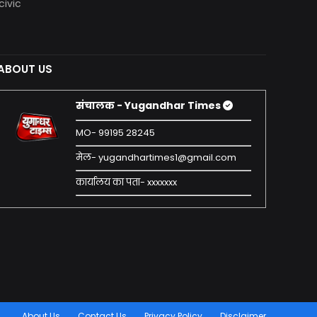
civic
ABOUT US
संचालक - Yugandhar Times
MO- 99195 28245
मेल- yugandhartimes1@gmail.com
कार्यालय का पता- xxxxxxx
About Us
Contact Us
Privacy Policy
Disclaimer