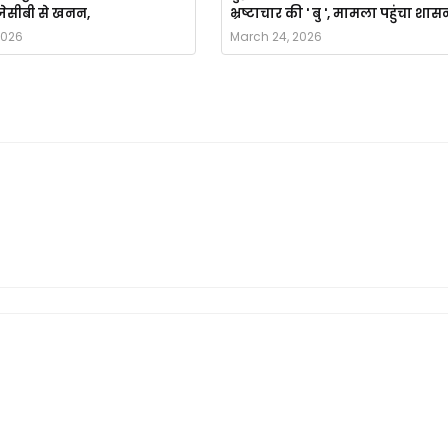
ै जेसीबी से खनन,
भ्रष्टाचार की ' बु ', मामला पहुंचा शास
2026
March 24, 2026