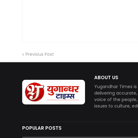
Previous Post
ABOUT US
Yugandhar Times is 
delivering accurate
voice of the people
issues to culture, e
POPULAR POSTS