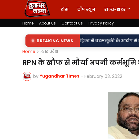
होम
टॉप न्यूज़
राज्य-शहर
Home
About Us
Contact Us
Privacy Policy
 लड़की-शराब की मांग और महिला से बदसलूकी के आरोप में दो सिपाही निलंब
BREAKING NEWS
Home
उत्तर प्रदेश
RPN के खौफ से मौर्या अपनी कर्मभूमि
Yugandhar Times
by
-
February 03, 2022