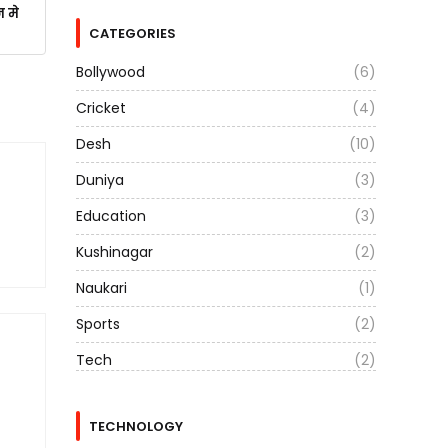
न मे
CATEGORIES
Bollywood
(6)
Cricket
(4)
Desh
(10)
Duniya
(3)
Education
(3)
Kushinagar
(2)
Naukari
(1)
Sports
(2)
Tech
(2)
TECHNOLOGY