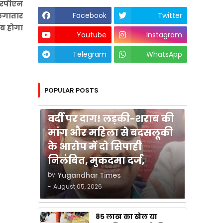
 आरपीएन
Facebook
Twitter
 लगातार
िब होगा
Youtube
Instagram
Telegram
WhatsApp
POPULAR POSTS
कुशीनगर
वर्दी पर दाग! लड़की-शराब की
मांग और महिला से बदसलूकी
के आरोप में दो सिपाही
निलंबित, मुकदमा दर्ज,
by
Yugandhar Times
-
August 05, 2026
85 लाख का खेल या