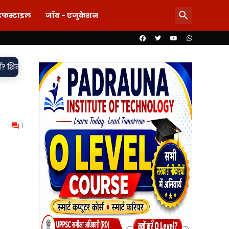
इफस्टाइल
जॉब - एजुकेशन
•
े गायब लागत धनराशि, सवालों के घेरे में नगर पालिका का 'विकास मॉडल'
1