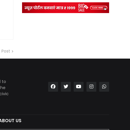
 Post
 to
the
civic
ABOUT US