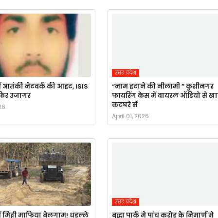
उत्तर प्रदेश
ं आतंकी नेटवर्क की आहट, ISIS
“नाम हटाने की नीलामी ” कुशीनगर
र फिर उजागर
फायरिंग केस में वायरल ऑडियो से ख
कटघरे में
26
April 01, 2026
उत्तर प्रदेश
ं मिट्टी माफिया बेलगाम! धडल्ले
बुद्धा पार्क मे पांच करोड के निमार्ण मे