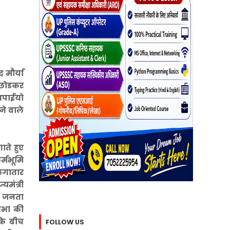
 मौर्या
 छोडकर
सपाईयो
ने वाले
ाते हुए
र्मभूमि
 लगातार
यमंत्री
य जनता
सभा की
के बीच
FOLLOW US