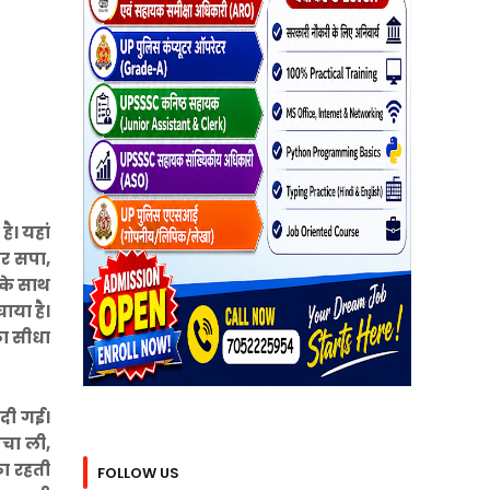
ै। यहां
ार सपा,
सके साथ
ाया है।
ा सीधा
 दी गई।
चा ली,
का रहती
FOLLOW US