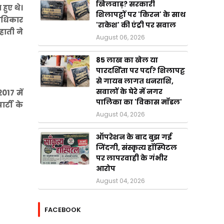
खिलवाड़? सरकारी
हुए थे।
शिलापट्टों पर 'किरन' के साथ
 अधिकार
'राकेश' की एंट्री पर सवाल
हाती ने
August 06, 2026
85 लाख का खेल या
पारदर्शिता पर पर्दा? शिलापट्ट
से गायब लागत धनराशि,
सवालों के घेरे में नगर
017 में
पालिका का 'विकास मॉडल'
र्टी के
August 04, 2026
ऑपरेशन के बाद बुझ गई
जिंदगी, संस्कृत्य हॉस्पिटल
पर लापरवाही के गंभीर
आरोप
August 04, 2026
FACEBOOK