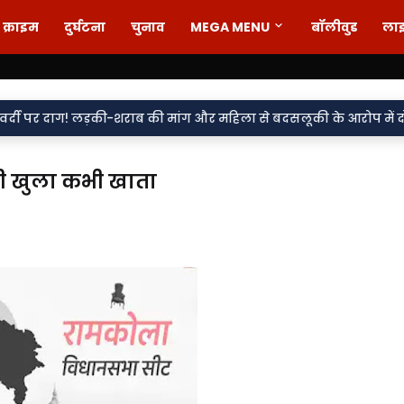
क्राइम
दुर्घटना
चुनाव
MEGA MENU
बॉलीवुड
ला
़की-शराब की मांग और महिला से बदसलूकी के आरोप में दो सिपाही निलंबित,
ी खुला कभी खाता