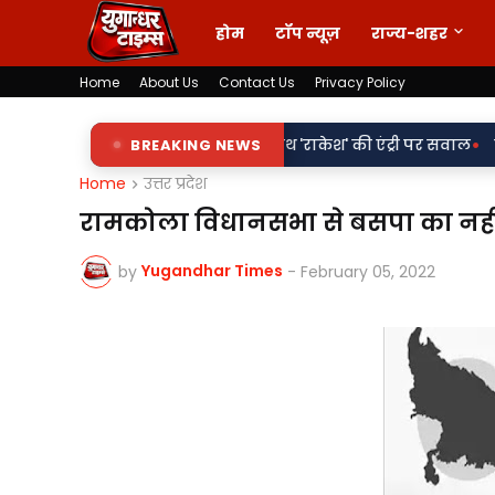
होम
टॉप न्यूज़
राज्य-शहर
Home
About Us
Contact Us
Privacy Policy
•
ापट्टों पर 'किरन' के साथ 'राकेश' की एंट्री पर सवाल
BREAKING NEWS
वर्दी पर दाग! लड
Home
उत्तर प्रदेश
रामकोला विधानसभा से बसपा का नह
Yugandhar Times
by
-
February 05, 2022