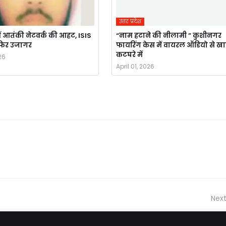
उत्तर प्रदेश
ं आतंकी नेटवर्क की आहट, ISIS
“नाम हटाने की नीलामी ” कुशीनगर
र फिर उजागर
फायरिंग केस में वायरल ऑडियो से ख
कटघरे में
26
April 01, 2026
Next