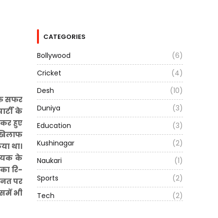
CATEGORIES
Bollywood
(6)
Cricket
(4)
Desh
(10)
तिक सफर
Duniya
(3)
र्टी के
ेकर हुए
Education
(3)
 खिलाफ
Kushinagar
(2)
िया था।
ायक के
Naukari
(1)
 का रि-
Sports
(2)
मानत पर
समें भी
Tech
(2)