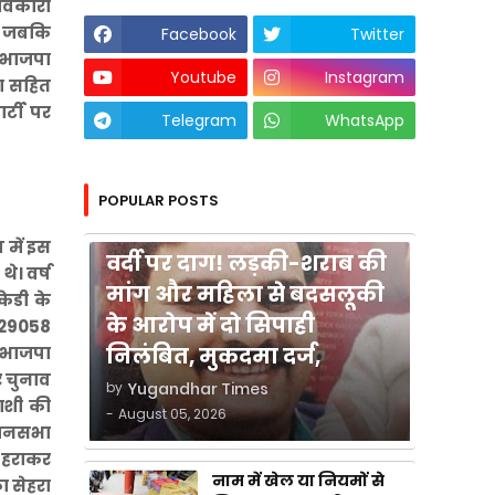
भावकारी
ली जबकि
Facebook
Twitter
न भाजपा
Youtube
Instagram
पा सहित
र्टी पर
Telegram
WhatsApp
POPULAR POSTS
कुशीनगर
 में इस
वर्दी पर दाग! लड़की-शराब की
े। वर्ष
मांग और महिला से बदसलूकी
केडी के
के आरोप में दो सिपाही
र 29058
निलंबित, मुकदमा दर्ज,
े भाजपा
र चुनाव
by
Yugandhar Times
याशी की
-
August 05, 2026
िधानसभा
े हराकर
नाम में खेल या नियमों से
ा सेहरा