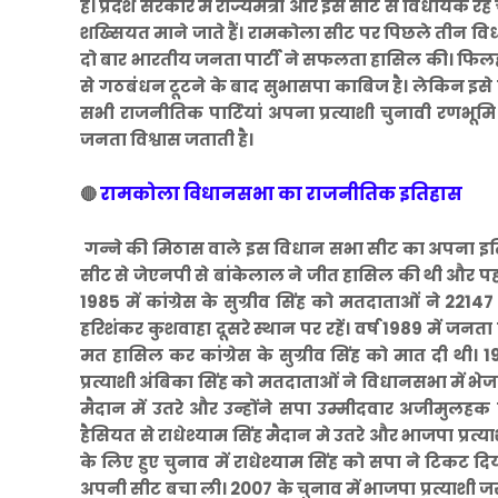
है। प्रदेश सरकार में राज्यमंत्री और इस सीट से विधायक र
शख्सियत माने जाते हैं। रामकोला सीट पर पिछले तीन विधा
दो बार भारतीय जनता पार्टी ने सफलता हासिल की। फिलह
से गठबंधन टूटने के बाद सुभासपा काबिज है। लेकिन इसे 
सभी राजनीतिक पार्टियां अपना प्रत्याशी चुनावी रणभूम
जनता विश्वास जताती है।
रामकोला विधानसभा का राजनीतिक इतिहास
🔴
गन्ने की मिठास वाले इस विधान सभा सीट का अपना इतिहा
सीट से जेएनपी से बांकेलाल ने जीत हासिल की थी और पहली 
1985 में कांग्रेस के सुग्रीव सिंह को मतदाताओं ने 2
हरिशंकर कुशवाहा दूसरे स्थान पर रहें। वर्ष 1989 में
मत हासिल कर कांग्रेस के सुग्रीव सिंह को मात दी थी।
प्रत्याशी अंबिका सिंह को मतदाताओं ने विधानसभा में भेज
मैदान में उतरे और उन्होंने सपा उम्मीदवार अजीमुलहक 
हैसियत से राधेश्याम सिंह मैदान मे उतरे और भाजपा प्रत
के लिए हुए चुनाव में राधेश्याम सिंह को सपा ने टिकट दि
अपनी सीट बचा ली। 2007 के चुनाव में भाजपा प्रत्याशी जसव