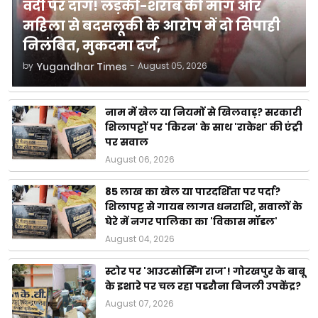
वर्दी पर दाग! लड़की-शराब की मांग और
महिला से बदसलूकी के आरोप में दो सिपाही
निलंबित, मुकदमा दर्ज,
by
Yugandhar Times
-
August 05, 2026
नाम में खेल या नियमों से खिलवाड़? सरकारी
शिलापट्टों पर 'किरन' के साथ 'राकेश' की एंट्री
पर सवाल
August 06, 2026
85 लाख का खेल या पारदर्शिता पर पर्दा?
शिलापट्ट से गायब लागत धनराशि, सवालों के
घेरे में नगर पालिका का 'विकास मॉडल'
August 04, 2026
स्टोर पर 'आउटसोर्सिंग राज'! गोरखपुर के बाबू
के इशारे पर चल रहा पडरौना बिजली उपकेंद्र?
August 07, 2026