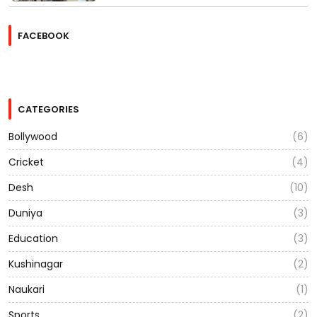
FACEBOOK
CATEGORIES
Bollywood
(6)
Cricket
(4)
Desh
(10)
Duniya
(3)
Education
(3)
Kushinagar
(2)
Naukari
(1)
Sports
(2)