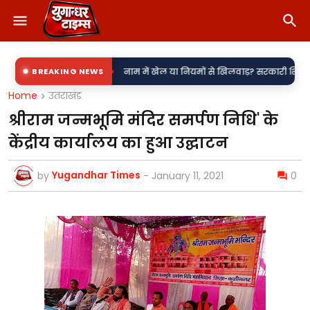
•
जली उपकेंद्र?
BREAKING NEWS
नाम में खेल या नियमों से खिलवाड़? सरकारी शिलापट्टों पर 'किरन' 
Home
उतराखंड
श्रीराम जन्मभूमि मंदिर समर्पण निधि' के
केंद्रीय कार्यालय का हुआ उद्घाटन
Yugandhar Times
by
-
January 11, 2021
0