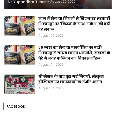
by
Yugandhar Times
-
August 05, 2026
नाम में खेल या नियमों से खिलवाड़? सरकारी
शिलापट्टों पर 'किरन' के साथ 'राकेश' की एंट्री
पर सवाल
August 06, 2026
85 लाख का खेल या पारदर्शिता पर पर्दा?
शिलापट्ट से गायब लागत धनराशि, सवालों के
घेरे में नगर पालिका का 'विकास मॉडल'
August 04, 2026
ऑपरेशन के बाद बुझ गई जिंदगी, संस्कृत्य
हॉस्पिटल पर लापरवाही के गंभीर आरोप
August 04, 2026
FACEBOOK