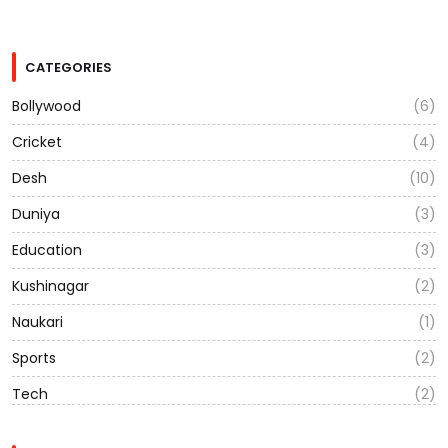
CATEGORIES
Bollywood
(6)
Cricket
(4)
Desh
(10)
Duniya
(3)
Education
(3)
Kushinagar
(2)
Naukari
(1)
Sports
(2)
Tech
(2)