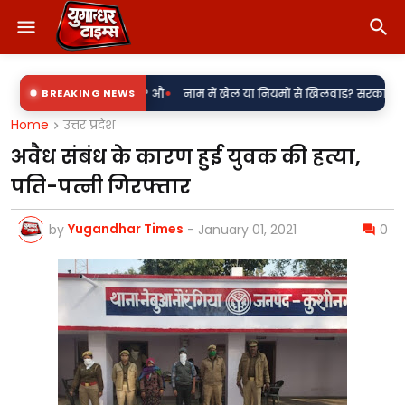
•
िजली उपकेंद्र? औ
BREAKING NEWS
नाम में खेल या नियमों से खिलवाड़? सरकारी शिलापट्टों पर 'किर
Home
उत्तर प्रदेश
अवैध संबंध के कारण हुई युवक की हत्या,
पति-पत्नी गिरफ्तार
Yugandhar Times
by
-
January 01, 2021
0