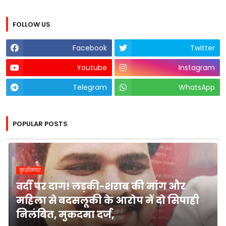
FOLLOW US
Facebook
Twitter
Youtube
Instagram
Telegram
WhatsApp
POPULAR POSTS
कुशीनगर
वर्दी पर दाग! लड़की-शराब की मांग और
महिला से बदसलूकी के आरोप में दो सिपाही
निलंबित, मुकदमा दर्ज,