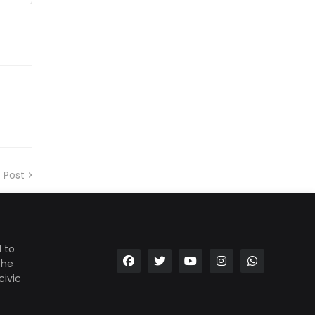
 Post
 to
the
civic