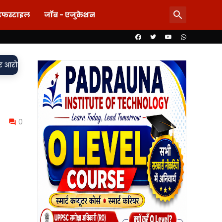
इफस्टाइल
जॉब - एजुकेशन
 पर चित्रगुप्त मंदिर में गूंजा श्रद्धा का स्वर, पीठाधीश्वर अजयश्रीदास महाराज न
0