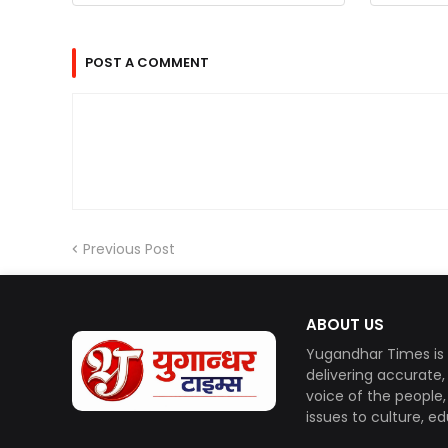
POST A COMMENT
Previous Post
ABOUT US
Yugandhar Times is 
delivering accurate
voice of the people
issues to culture, e