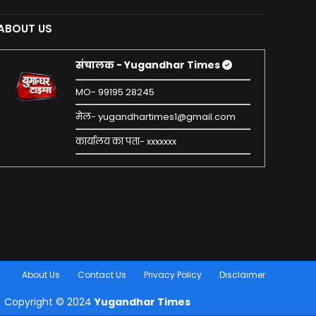
ABOUT US
संचालक - Yugandhar Times
MO- 99195 28245
मेल- yugandhartimes1@gmail.com
कार्यालय का पता- xxxxxxx
About Us
Contact Us
Privacy Policy
Disclaimer
Copyright © 2024
Yugandhar Times