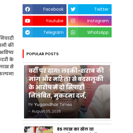
Facebook
Twitter
Youtube
Instagram
Telegram
WhatsApp
ुनियादी
पानी की
भविष्य
POPULAR POSTS
ेटरी के
कुशीनगर
 लाख से
वर्दी पर दाग! लड़की-शराब की
कल्पना
मांग और महिला से बदसलूकी
के आरोप में दो सिपाही
निलंबित, मुकदमा दर्ज,
by
Yugandhar Times
-
August 05, 2026
85 लाख का खेल या