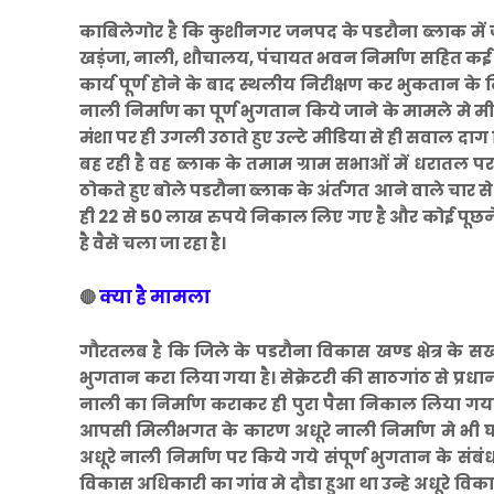
काबिलेगोर है कि कुशीनगर जनपद के पडरौना ब्लाक में जेई
खड़ंजा, नाली, शौचालय, पंचायत भवन निर्माण सहित कई वि
कार्य पूर्ण होने के बाद स्थलीय निरीक्षण कर भुकतान के लि
नाली निर्माण का पूर्ण भुगतान किये जाने के मामले मे
मंशा पर ही उगली उठाते हुए उल्टे मीडिया से ही सवाल दा
बह रही है वह ब्लाक के तमाम ग्राम सभाओं में धरातल प
ठोकते हुए बोले पडरौना ब्लाक के अंर्तगत आने वाले चार से
ही 22 से 50 लाख रुपये निकाल लिए गए है और कोई पूछने
है वैसे चला जा रहा है।
क्या है मामला
🔴
गौरतलब है कि जिले के पडरौना विकास खण्ड क्षेत्र के स
भुगतान करा लिया गया है। सेक्रेटरी की साठगांठ से प्र
नाली का निर्माण कराकर ही पुरा पैसा निकाल लिया गया 
आपसी मिलीभगत के कारण अधूरे नाली निर्माण मे भी घटिया 
अधूरे नाली निर्माण पर किये गये संपूर्ण भुगतान के संबं
विकास अधिकारी का गांव मे दौडा हुआ था उन्हे अधूरे विकास