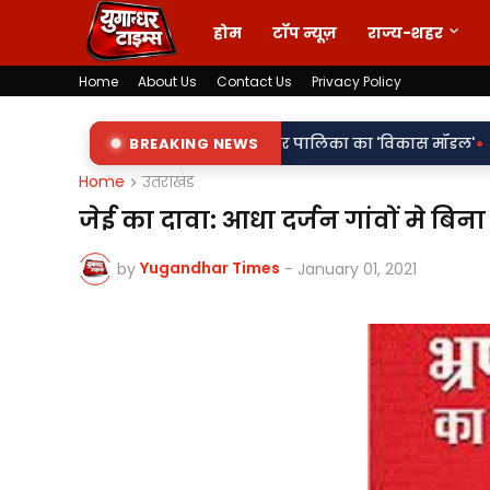
होम
टॉप न्यूज़
राज्य-शहर
Home
About Us
Contact Us
Privacy Policy
•
शि, सवालों के घेरे में नगर पालिका का 'विकास मॉडल'
BREAKING NEWS
ऑपरेशन के बाद बु
Home
उतराखंड
जेई का दावा: आधा दर्जन गांवों मे बि
Yugandhar Times
by
-
January 01, 2021