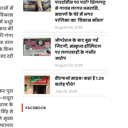
पारदर्शिता पर पर्दा? शिलापट्ट
ाओं में
से गायब लागत धनराशि,
सवालों के घेरे में नगर
ी विकास
पालिका का 'विकास मॉडल'
ं अधूरे
August 04, 2026
रकार की
की गंगा
ऑपरेशन के बाद बुझ गई
खौफ ताल
जिंदगी, संस्कृत्य हॉस्पिटल
के बिना
पर लापरवाही के गंभीर
 बह रही
आरोप
August 04, 2026
डीएफओ साहब! कहां हैं 1.20
करोड़ पौधे?
कर पुरा
July 29, 2026
ा-अधूरा
रधान के
FACEBOOK
सिंह से
े मुख्य
ष्टाचार