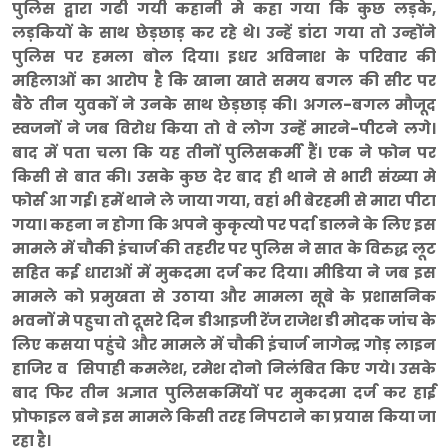
पुलिस द्वारा गढी गयी कहानी मे कहा गया कि कुछ लड़के,
लड़कियों के साथ छेड़छाड़ कर रहे थे। उन्हें डांटा गया तो उन्होंने
पुलिस पर हमला बोल दिया। इधर अविनाश के परिवार की
महिलाओं का आरोप है कि खाना खाते समय बगल की सीट पर
बैठे तीन युवकों ने उनके साथ छेड़छाड़ की। अगल-बगल मौजूद
स्वजनों ने जब विरोध किया तो वे लोग उन्हें मारने-पीटने लगे।
बाद में पता चला कि यह तीनों पुलिसकर्मी हैं। एक ने फोन पर
किसी से बात की। उसके कुछ देर बाद ही थाने से भारी संख्या मे
फोर्स आ गई। हमें थाने ले जाया गया, वहां भी बेरहमी से मारा पीटा
गया। कहना न होगा कि अपने कुकृत्यो पर पर्दा डालने के लिए इस
मामले में चौकी इंचार्ज की तहरीर पर पुलिस ने सात के विरुद्ध लूट
सहित कई धाराओं में मुकदमा दर्ज कर दिया। मीडिया ने जब इस
मामले को प्रमुखता से उठाया और मामला सूबे के प्रशासनिक
भवनों मे पहुचा तो दूसरे दिन डीआइजी रेंज राजेश डी मोदक जांच के
लिए कसया पहुंचे और मामले में चौकी इंचार्ज नागेन्द्र गोड़ लाइन
हाजिर व सिपाही कमलेश, रमेश दोनो निलंबित किए गये। उसके
बाद फिर तीन अज्ञात पुलिसकर्मियों पर मुकदमा दर्ज कर हाई
प्रोफाइल बने इस मामले किसी तरह निपटाने का प्रयास किया जा
रहा है।