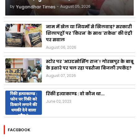
by
Yugandhar Times
-
August 05, 2026
नाम में खेल या नियमों से खिलवाड़? सरकारी
शिलापट्टों पर 'किरन' के साथ 'राकेश' की एंट्री
पर सवाल
August 06, 2026
स्टोर पर 'आउटसोर्सिंग राज'! गोरखपुर के बाबू
के इशारे पर चल रहा पडरौना बिजली उपकेंद्र?
August 07, 2026
रिंकी हत्याकाण्ड : वो कौन था...
June 02, 2023
FACEBOOK