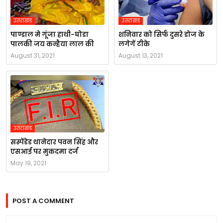
उतराखंड
उतराखंड
पाण्डाल मे गूंजा हाथी-घोडा
शनिवार को सिर्फ दुसरे डोज के
पालकी जय कन्हैया लाल की
लगेगें टीके
August 31, 2021
August 13, 2021
उतराखंड
सस्पेंडेड थानेदार पवन सिंह और
एसआई पर मुकदमा दर्ज
May 19, 2021
POST A COMMENT