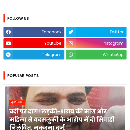
FOLLOW US
Facebook
Twitter
Youtube
Instagram
Telegram
WhatsApp
POPULAR POSTS
कुशीनगर
वर्दी पर दाग! लड़की-शराब की मांग और
महिला से बदसलूकी के आरोप में दो सिपाही
निलंबित, मुकदमा दर्ज,