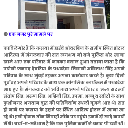
🔴
एक नजर पुरे मामले पर
काबिलेगोर है कि कसया में हाईवे ओवरब्रिज के समीप स्थित होटल
आदित्या में मंगलवार की रात लगभग नौ बजे पुलिस और खाना
खाने आए एक परिवार में जमकर बवाल हुआ। बताया जाता है कि
पडोसी जनपद देवरिया के पथरदेवा निवासी अविनाश सिंह अपने
परिवार के साथ मुंबई रहकर अपना कारोबार करते है। कुछ दिनो
पूर्व वह अपने परिवार के साथ एक मांगलिक कार्यक्रम मे पथरदेवा
आए हुए हैं। मंगलवार को अविनाश अपने परिवार व अन्य सदस्यों
संतोष सिंह, अरुण सिंह, अश्विनी सिंह, उपमा, अन्नू व स्वीटी के साथ
कुशीनगर भगवान बुद्ध की परिनिर्वाण स्थली घूमने आए थे। रात
हो जाने पर कसया के हाइवे पर स्थित आदित्य होटल में खाना खा
रहे थे। इसी दौरान तीन सिपाही मौके पर पहुंचे। इनमें दो सादे कपड़ों
में थे। चर्चा-ए-सरेआम है कि एक पुलिस कर्मी ने शराब पी रखी थी।