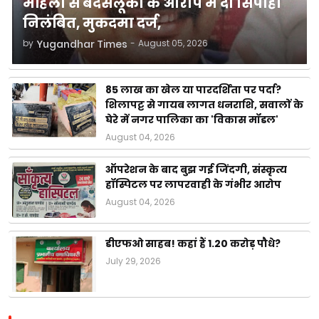
महिला से बदसलूकी के आरोप में दो सिपाही
निलंबित, मुकदमा दर्ज,
by
Yugandhar Times
-
August 05, 2026
85 लाख का खेल या पारदर्शिता पर पर्दा?
शिलापट्ट से गायब लागत धनराशि, सवालों के
घेरे में नगर पालिका का 'विकास मॉडल'
August 04, 2026
ऑपरेशन के बाद बुझ गई जिंदगी, संस्कृत्य
हॉस्पिटल पर लापरवाही के गंभीर आरोप
August 04, 2026
डीएफओ साहब! कहां हैं 1.20 करोड़ पौधे?
July 29, 2026