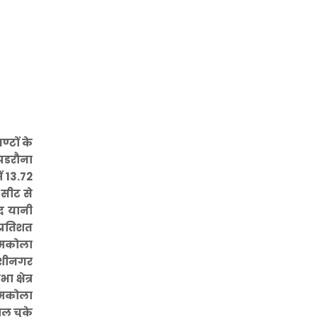
्टों के
 पडरौना
ें 13.72
 सीट से
द यानी
प्रतिशत
रामकोला
कुशीनगर
क्षेत्र
रामकोला
ाल चुके