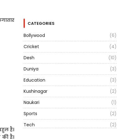
लगातार
CATEGORIES
Bollywood
(6)
Cricket
(4)
Desh
(10)
Duniya
(3)
Education
(3)
Kushinagar
(2)
Naukari
(1)
Sports
(2)
Tech
(2)
हुल है।
की है।