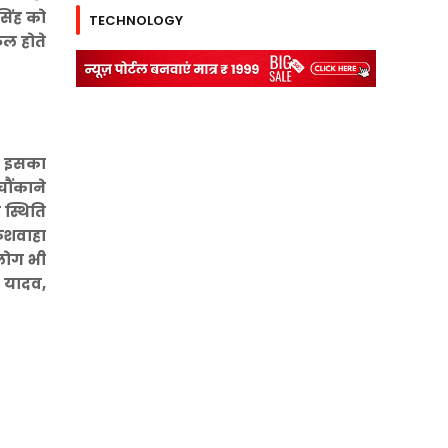
सिंह को
TECHNOLOGY
फल होते
ै। इसका
चौंकाने
 स्थिति
कुशवाहा
 लोग भी
 यादव,