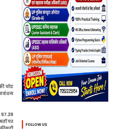
की चोट
 गठबंधन
ल 57.29
मतों पर
FOLLOW US
 फीसदी