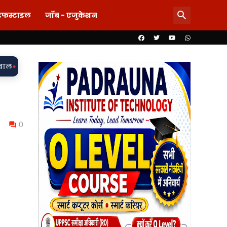
इफस्टाइल
जॉब - एजुकेशन
़की-शराब की मांग और महिला से बदसलूकी के आरोप में दो सिपाही निलंबित,
0