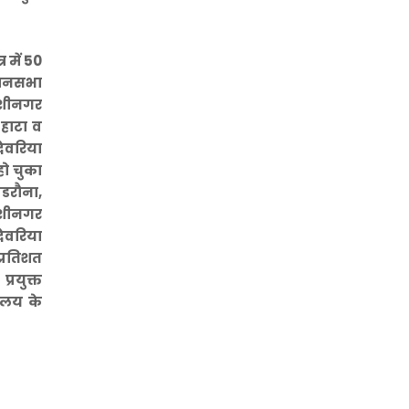
 में 50
िधानसभा
कुशीनगर
 हाटा व
देवरिया
हो चुका
पडरौना,
कुशीनगर
ेवरिया
प्रतिशत
्रयुक्त
ालय के