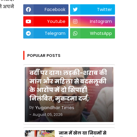
े अपने
Facebook
Twitter
Youtube
Instagram
Telegram
WhatsApp
POPULAR POSTS
कुशीनगर
वर्दी पर दाग! लड़की-शराब की
मांग और महिला से बदसलूकी
के आरोप में दो सिपाही
निलंबित, मुकदमा दर्ज,
by
Yugandhar Times
-
August 05, 2026
नाम में खेल या नियमों से