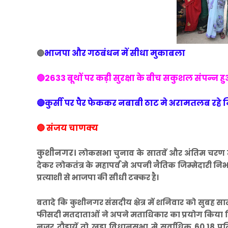
भाजपा और गठबंधन में सीधा मुकाबला
🔴
🔵2633 बूथों पर कड़ी सुरक्षा के बीच सकुशल संपन्न
🔴कुर्सी पर पैर फेककर नबाबी ठाट मे अरामतलब रहे निर
🔵 संजय चाणक्य
कुशीनगर।
लोकसभा चुनाव के सातवें और अंतिम चरण 
देकर लोकतंत्र के महापर्व मे अपनी नैतिक जिम्मेदारी नि
प्रत्याशी से भाजपा की सीधी टक्कर है।
बतादे कि कुशीनगर संसदीय क्षेत्र में शनिवार को सुबह सा
फीसदी मतदाताओं ने अपने मताधिकार का प्रयोग किया जिस
नजर दौडायें तो खड्डा विधानसभा मे सर्वाधिक 60.18 