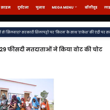
क्राइम
दुर्घटना
चुनाव
MEGA MENU
बॉलीवुड
ला
•
ापट्टों पर 'किरन' के साथ 'राकेश' की एंट्री पर सवाल
वर्दी पर दाग! लड
 57.29 फीसदी मतदाताओं ने किया वोट की चोट