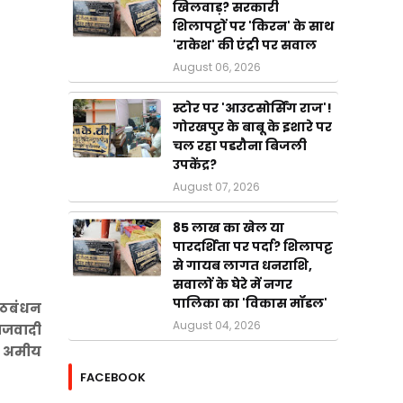
खिलवाड़? सरकारी
शिलापट्टों पर 'किरन' के साथ
'राकेश' की एंट्री पर सवाल
August 06, 2026
स्टोर पर 'आउटसोर्सिंग राज'!
गोरखपुर के बाबू के इशारे पर
चल रहा पडरौना बिजली
उपकेंद्र?
August 07, 2026
85 लाख का खेल या
पारदर्शिता पर पर्दा? शिलापट्ट
से गायब लागत धनराशि,
सवालों के घेरे में नगर
पालिका का 'विकास मॉडल'
 गठबंधन
August 04, 2026
माजवादी
से अमीय
FACEBOOK