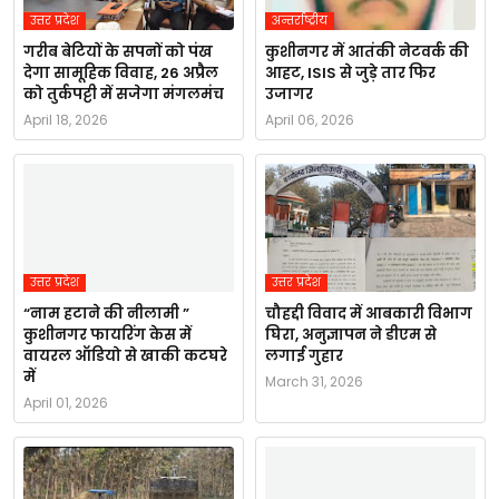
उत्तर प्रदेश
अन्तर्राष्ट्रीय
गरीब बेटियों के सपनों को पंख
कुशीनगर में आतंकी नेटवर्क की
देगा सामूहिक विवाह, 26 अप्रैल
आहट, ISIS से जुड़े तार फिर
को तुर्कपट्टी में सजेगा मंगलमंच
उजागर
April 18, 2026
April 06, 2026
उत्तर प्रदेश
उत्तर प्रदेश
“नाम हटाने की नीलामी ”
चौहद्दी विवाद में आबकारी विभाग
कुशीनगर फायरिंग केस में
घिरा, अनुज्ञापन ने डीएम से
वायरल ऑडियो से खाकी कटघरे
लगाई गुहार
में
March 31, 2026
April 01, 2026