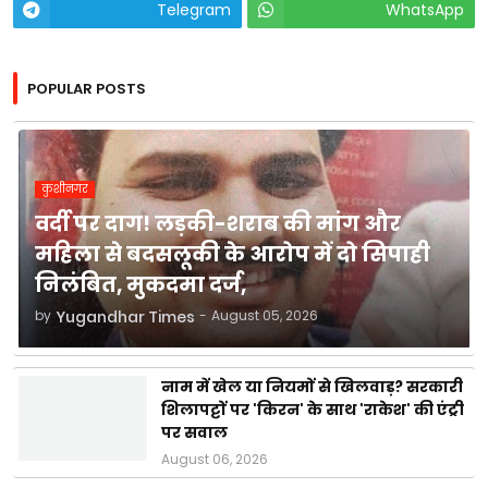
Telegram
WhatsApp
POPULAR POSTS
कुशीनगर
वर्दी पर दाग! लड़की-शराब की मांग और
महिला से बदसलूकी के आरोप में दो सिपाही
निलंबित, मुकदमा दर्ज,
by
Yugandhar Times
-
August 05, 2026
नाम में खेल या नियमों से खिलवाड़? सरकारी
शिलापट्टों पर 'किरन' के साथ 'राकेश' की एंट्री
पर सवाल
August 06, 2026