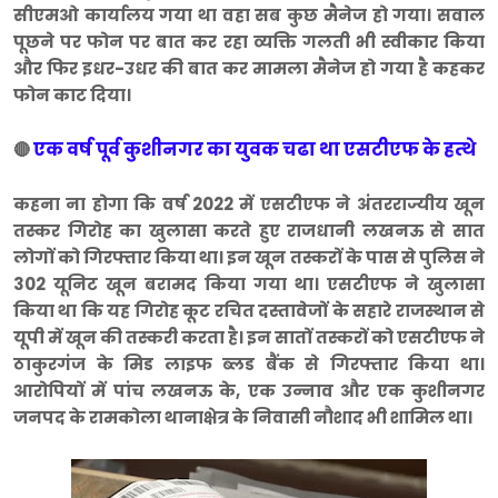
सीएमओ कार्यालय गया था वहा सब कुछ मैनेज हो गया। सवाल
पूछने पर फोन पर बात कर रहा व्यक्ति गलती भी स्वीकार किया
और फिर इधर-उधर की बात कर मामला मैनेज हो गया है कहकर
फोन काट दिया।
एक वर्ष पूर्व कुशीनगर का युवक चढा था एसटीएफ के हत्थे
🔴
कहना ना होगा कि वर्ष 2022 में एसटीएफ ने अंतरराज्यीय खून
तस्कर गिरोह का खुलासा करते हुए राजधानी लखनऊ से सात
लोगों को गिरफ्तार किया था। इन खून तस्करों के पास से पुलिस ने
302 यूनिट खून बरामद किया गया था। एसटीएफ ने खुलासा
किया था कि यह गिरोह कूट रचित दस्तावेजों के सहारे राजस्थान से
यूपी में खून की तस्करी करता है। इन सातों तस्करों को एसटीएफ ने
ठाकुरगंज के मिड लाइफ ब्लड बैंक से गिरफ्तार किया था।
आरोपियों में पांच लखनऊ के, एक उन्नाव और एक कुशीनगर
जनपद के रामकोला थानाक्षेत्र के निवासी नौशाद भी शामिल था।