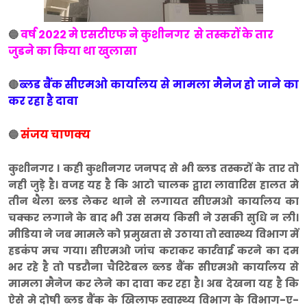
वर्ष 2022 मे एसटीएफ ने कुशीनगर से तस्करों के तार
🔵
जुडने का किया था खुलासा
ब्लड बैंक सीएमओ कार्यालय से मामला मैनेज हो जाने का
🔴
कर रहा है दावा
संजय चाणक्य
🔵
कुशीनगर । कही कुशीनगर जनपद से भी ब्लड तस्करों के तार तो
नही जुड़े है। वजह यह है कि आटो चालक द्वारा लावारिस हालत मे
तीन थैला ब्लड लेकर थाने से लगायत सीएमओ कार्यालय का
चक्कर लगाने के बाद भी उस समय किसी ने उसकी सुधि न ली।
मीडिया ने जब मामले को प्रमुखता से उठाया तो स्वास्थ्य विभाग में
हडकंप मच गया। सीएमओ जांच कराकर कार्रवाई करने का दम
भर रहे है तो पडरौना चैरिटेबल ब्लड बैंक सीएमओ कार्यालय से
मामला मैनेज कर लेने का दावा कर रहा है। अब देखना यह है कि
ऐसे मे दोषी ब्लड बैंक के खिलाफ स्वास्थ्य विभाग के विभाग-ए-