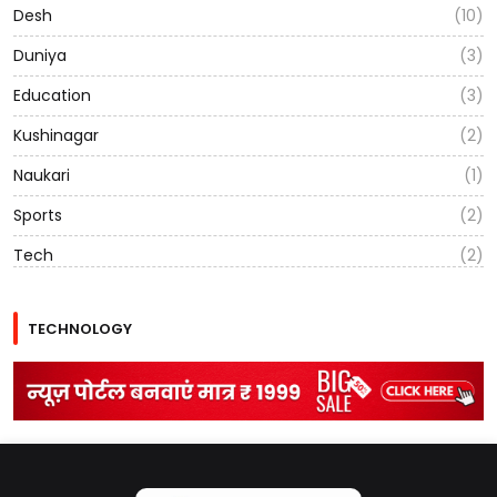
Desh
(10)
Duniya
(3)
Education
(3)
Kushinagar
(2)
Naukari
(1)
Sports
(2)
Tech
(2)
TECHNOLOGY