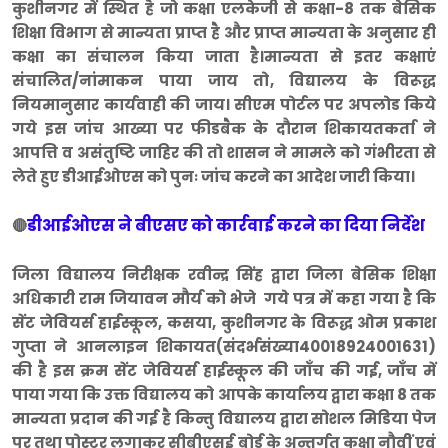
कुशीनगर में स्थित है जो कक्षा एलकेजी से कक्षा-8 तक बेसिक
शिक्षा विभाग से मान्यता प्राप्त है और प्राप्त मान्यता के अनुसार ही
कक्षा का संचालन किया जाता है।मान्यता से इतर कक्षाएं
संचालित/नांमाकन पाया जाय तो, विद्यालय के विरूद्ध
नियमानुसार कार्यवाही की जाय। सीएम पोर्टल पर अपलोड किये
गये इस जांच आख्या पर फीडबैक के दौरान शिकायतकर्ता ने
आपत्ति व असंतुष्टि जाहिर की तो शासन ने मामले को गंभीरता से
लेते हुए डीआईओएस को पुनः जांच करने का आदेश जारी किया।
डीआईओएस ने बीएसए को कार्रवाई करने का दिया निर्देश
🔴
जिला विद्यालय निरीक्षक रवीन्द्र सिंह द्वारा जिला बेसिक शिक्षा
अधिकारी राम जियावन मौर्य को भेजे गये पत्र में कहा गया है कि
सेंट जेवियर्स हाईस्कूल, कसया, कुशीनगर के विरूद्ध ओम प्रकाश
गुप्ता ने आनलाइन शिकायत(संदर्भसंख्या40018924001631)
की है इस क्रम सेंट जेवियर्स हाईस्कूल की जाँच की गई, जाँच में
पाया गया कि उक्त विद्यालय को आपके कार्यालय द्वारा कक्षा 8 तक
मान्यता प्रदान की गई है किन्तु विद्यालय द्वारा सोशल मिडिया पेज
पर तथा पोस्टर लगाकर सीबीएसई बोर्ड के अन्तर्गत कक्षा नौवीं एवं