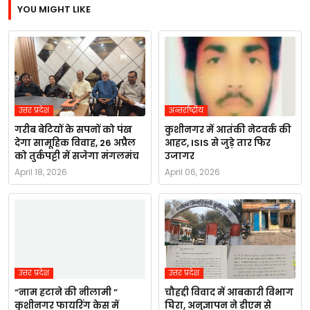
YOU MIGHT LIKE
उत्तर प्रदेश
अन्तर्राष्ट्रीय
गरीब बेटियों के सपनों को पंख
कुशीनगर में आतंकी नेटवर्क की
देगा सामूहिक विवाह, 26 अप्रैल
आहट, ISIS से जुड़े तार फिर
को तुर्कपट्टी में सजेगा मंगलमंच
उजागर
April 18, 2026
April 06, 2026
उत्तर प्रदेश
उत्तर प्रदेश
“नाम हटाने की नीलामी ”
चौहद्दी विवाद में आबकारी विभाग
कुशीनगर फायरिंग केस में
घिरा, अनुज्ञापन ने डीएम से