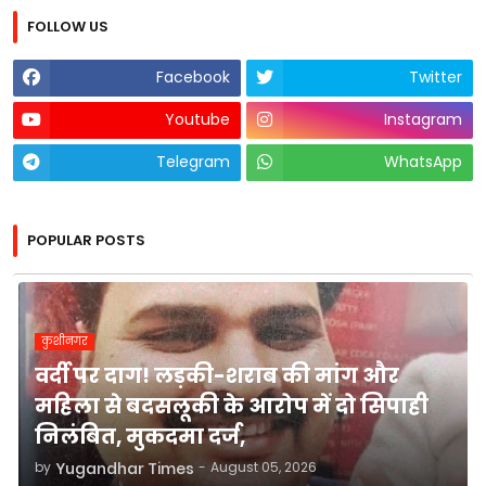
FOLLOW US
Facebook
Twitter
Youtube
Instagram
Telegram
WhatsApp
POPULAR POSTS
कुशीनगर
वर्दी पर दाग! लड़की-शराब की मांग और
महिला से बदसलूकी के आरोप में दो सिपाही
निलंबित, मुकदमा दर्ज,
by
Yugandhar Times
-
August 05, 2026