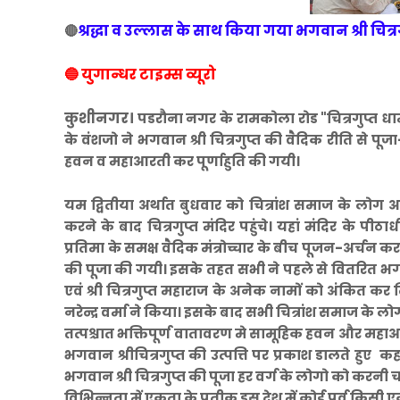
श्रद्धा व उल्लास के साथ किया गया भगवान श्री चित्
🔴
🔵 युगान्धर टाइम्स व्यूरो
कुशीनगर।
पडरौना नगर के रामकोला रोड "चित्रगुप्त धाम" स
के वंशजो ने भगवान श्री चित्रगुप्त की वैदिक रीति से 
हवन व महाआरती कर पूर्णाहुति की गयी।
यम द्वितीया अर्थात बुधवार को चित्रांश समाज के लोग
करने के बाद चित्रगुप्त मंदिर पहुंचे। यहां मंदिर के पीठा
प्रतिमा के समक्ष वैदिक मंत्रोच्चार के बीच पूजन-अर्चन 
की पूजा की गयी। इसके तहत सभी ने पहले से वितरित भगवान श
एवं श्री चित्रगुप्त महाराज के अनेक नामों को अंकित कर 
नरेन्द्र वर्मा ने किया। इसके बाद सभी चित्रांश समाज के लोग
तत्पश्चात भक्तिपूर्ण वातावरण मे सामूहिक हवन और महा
भगवान श्रीचित्रगुप्त की उत्पत्ति पर प्रकाश डालते हु
भगवान श्री चित्रगुप्त की पूजा हर वर्ग के लोगो को करनी 
विभिन्नता में एकता के प्रतीक इस देश में कोई पर्व किसी ए