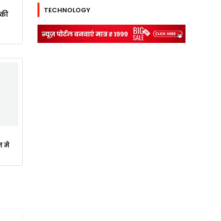
TECHNOLOGY
ाकी
न मे