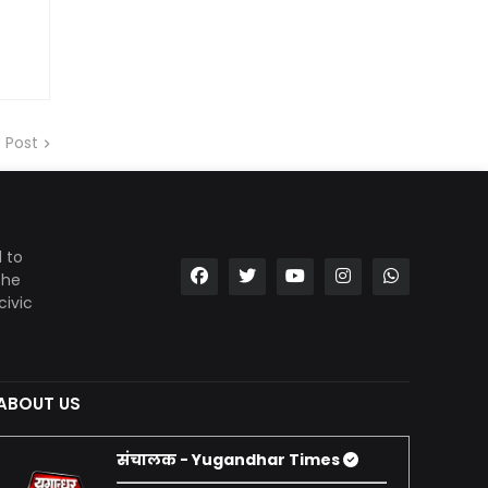
 Post
 to
the
civic
ABOUT US
संचालक - Yugandhar Times