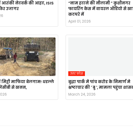
ं आतंकी नेटवर्क की आहट, ISIS
“नाम हटाने की नीलामी ” कुशीनगर
र फिर उजागर
फायरिंग केस में वायरल ऑडियो से ख
कटघरे में
26
April 01, 2026
उत्तर प्रदेश
ं मिट्टी माफिया बेलगाम! धडल्ले
बुद्धा पार्क मे पांच करोड के निमार्ण मे
ै जेसीबी से खनन,
भ्रष्टाचार की ' बु ', मामला पहुंचा शास
2026
March 24, 2026