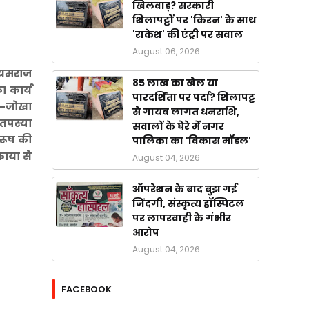
खिलवाड़? सरकारी
शिलापट्टों पर 'किरन' के साथ
'राकेश' की एंट्री पर सवाल
August 06, 2026
। यमराज
85 लाख का खेल या
ा कार्य
पारदर्शिता पर पर्दा? शिलापट्ट
ा-जोखा
से गायब लागत धनराशि,
 तपस्या
सवालों के घेरे में नगर
पुरूष की
पालिका का 'विकास मॉडल'
काया से
August 04, 2026
ऑपरेशन के बाद बुझ गई
जिंदगी, संस्कृत्य हॉस्पिटल
पर लापरवाही के गंभीर
आरोप
August 04, 2026
FACEBOOK