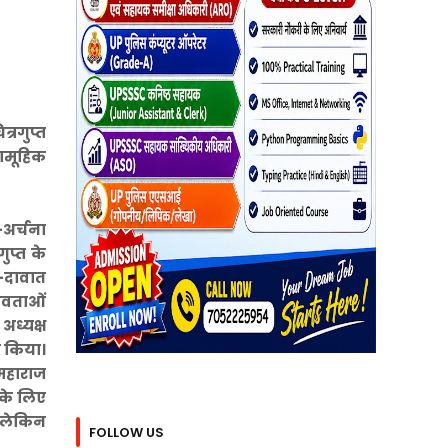
त्रगुप्त
सामूहिक
-अर्चना
ुप्त के
म-दावात
देवताओं
अध्यक्ष
त किया।
 महाराज
 के लिए
ै लेकिन
FOLLOW US