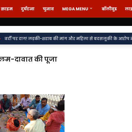
क्राइम
दुर्घटना
चुनाव
MEGA MENU
बॉलीवुड
ला
ड़की-शराब की मांग और महिला से बदसलूकी के आरोप में दो सिपाही निलंबित
ी कलम-दावात की पूजा