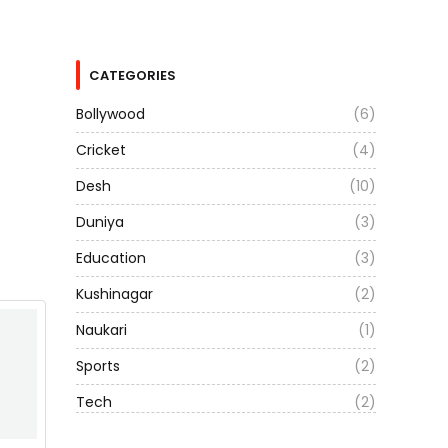
CATEGORIES
Bollywood
(6)
Cricket
(4)
Desh
(10)
Duniya
(3)
Education
(3)
Kushinagar
(2)
Naukari
(1)
Sports
(2)
Tech
(2)