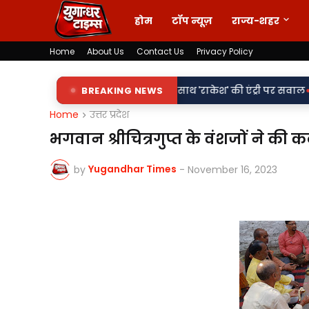
होम
टॉप न्यूज़
राज्य-शहर
Home
About Us
Contact Us
Privacy Policy
•
िलापट्टों पर 'किरन' के साथ 'राकेश' की एंट्री पर सवाल
BREAKING NEWS
वर्दी पर दाग! ल
Home
उत्तर प्रदेश
भगवान श्रीचित्रगुप्त के वंशजों ने क
Yugandhar Times
by
-
November 16, 2023