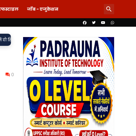
इफस्टाइल
जॉब - एजुकेशन
•
, मुकदमा दर्ज,
85 लाख का खेल या पारदर्शिता पर पर्दा? शिलापट्ट से 
0