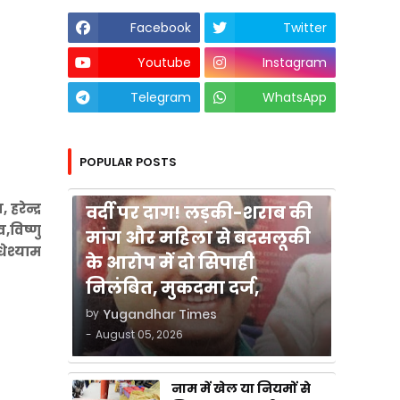
Facebook
Twitter
Youtube
Instagram
Telegram
WhatsApp
POPULAR POSTS
कुशीनगर
रेन्द्र
वर्दी पर दाग! लड़की-शराब की
व,विष्णु
मांग और महिला से बदसलूकी
धेश्याम
के आरोप में दो सिपाही
निलंबित, मुकदमा दर्ज,
by
Yugandhar Times
-
August 05, 2026
नाम में खेल या नियमों से