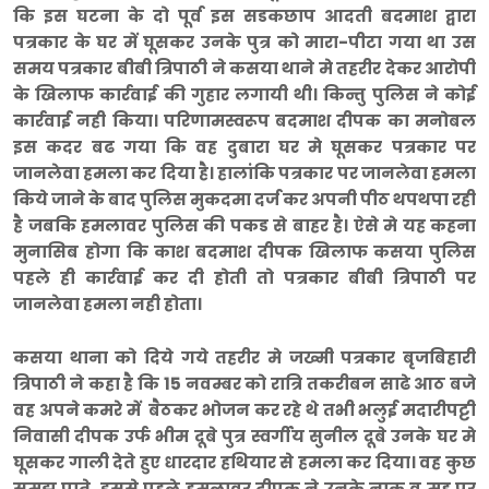
कि इस घटना के दो पूर्व इस सडकछाप आदती बदमाश द्वारा
पत्रकार के घर में घूसकर उनके पुत्र को मारा-पीटा गया था उस
समय पत्रकार बीबी त्रिपाठी ने कसया थाने मे तहरीर देकर आरोपी
के खिलाफ कार्रवाई की गुहार लगायी थी। किन्तु पुलिस ने कोई
कार्रवाई नही किया। परिणामस्वरूप बदमाश दीपक का मनोबल
इस कदर बढ गया कि वह दुबारा घर मे घूसकर पत्रकार पर
जानलेवा हमला कर दिया है। हालांकि पत्रकार पर जानलेवा हमला
किये जाने के बाद पुलिस मुकदमा दर्ज कर अपनी पीठ थपथपा रही
है जबकि हमलावर पुलिस की पकड से बाहर है। ऐसे मे यह कहना
मुनासिब होगा कि काश बदमाश दीपक खिलाफ कसया पुलिस
पहले ही कार्रवाई कर दी होती तो पत्रकार बीबी त्रिपाठी पर
जानलेवा हमला नही होता।
कसया थाना को दिये गये तहरीर मे जख्मी पत्रकार बृजबिहारी
त्रिपाठी ने कहा है कि 15 नवम्बर को रात्रि तकरीबन साढे आठ बजे
वह अपने कमरे में बैठकर भोजन कर रहे थे तभी भलुई मदारीपट्टी
निवासी दीपक उर्फ भीम दूबे पुत्र स्वर्गीय सुनील दूबे उनके घर मे
घूसकर गाली देते हुए धारदार हथियार से हमला कर दिया। वह कुछ
समझ पाते इससे पहले हमलावर दीपक ने उनके नाक व मुह पर