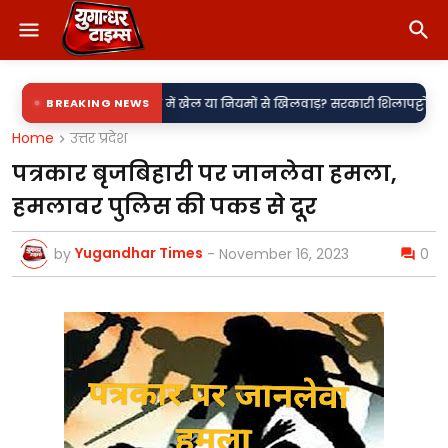
•
ंद्र?
BREAKING NEWS
नाम में खेल या नियमों से खिलवाड़? सरकारी शिलापट्टों पर 'किरन' के साथ '
Home
उत्तर प्रदेश
पत्रकार बृजबिहारी पर जानलेवा हमला,
हमलावर पुलिस की पकड से दूर
Yugandhar Times
by
-
November 16, 2023
0