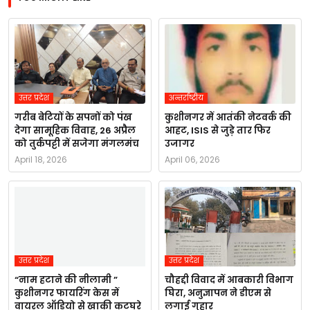
उत्तर प्रदेश
अन्तर्राष्ट्रीय
गरीब बेटियों के सपनों को पंख
कुशीनगर में आतंकी नेटवर्क की
देगा सामूहिक विवाह, 26 अप्रैल
आहट, ISIS से जुड़े तार फिर
को तुर्कपट्टी में सजेगा मंगलमंच
उजागर
April 18, 2026
April 06, 2026
उत्तर प्रदेश
उत्तर प्रदेश
“नाम हटाने की नीलामी ”
चौहद्दी विवाद में आबकारी विभाग
कुशीनगर फायरिंग केस में
घिरा, अनुज्ञापन ने डीएम से
वायरल ऑडियो से खाकी कटघरे
लगाई गुहार