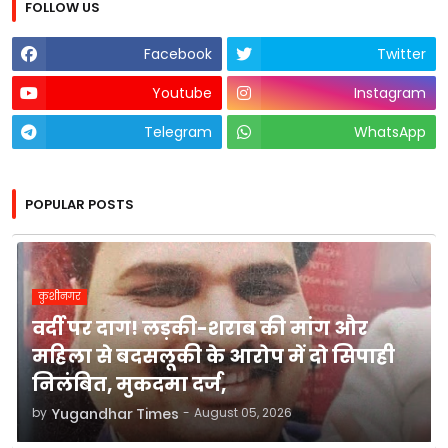
FOLLOW US
Facebook
Twitter
Youtube
Instagram
Telegram
WhatsApp
POPULAR POSTS
कुशीनगर
वर्दी पर दाग! लड़की-शराब की मांग और
महिला से बदसलूकी के आरोप में दो सिपाही
निलंबित, मुकदमा दर्ज,
by
Yugandhar Times
-
August 05, 2026