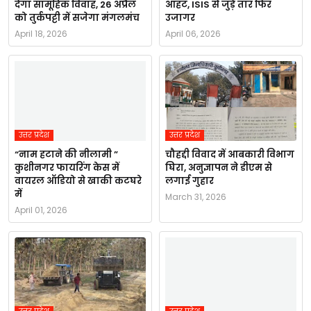
देगा सामूहिक विवाह, 26 अप्रैल
आहट, ISIS से जुड़े तार फिर
को तुर्कपट्टी में सजेगा मंगलमंच
उजागर
April 18, 2026
April 06, 2026
उत्तर प्रदेश
उत्तर प्रदेश
“नाम हटाने की नीलामी ”
चौहद्दी विवाद में आबकारी विभाग
कुशीनगर फायरिंग केस में
घिरा, अनुज्ञापन ने डीएम से
वायरल ऑडियो से खाकी कटघरे
लगाई गुहार
में
March 31, 2026
April 01, 2026