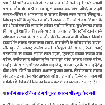
अपने विवादित बयानों से लगातार चर्चा मे बने रहने वाले स्वामी
प्रसाद मौर्य की बेटी व बदायूं से सांसद संघमित्रा मौर्य, ​भोजपुरी
एक्टर-सिंगर व आजमगढ़ के सांसद दिनेश लाल यादव 'निरहुआ',
निषाद पार्टी के मुखिया व योगी सरकार में मंत्री संजय निषाद के
बेटे और संतकबीर नगर के सांसद प्रवीण निषाद, कुशीनगर सासंद
विजय दूबे शामिल हैं। इसके अलावा लगातार विवादों में रहने वाले
मोहनलालगंज के सांसद और केंद्रीय राज्य मंत्री कौशल किशोर
हरदोई के सांसद जयप्रकाश रावत, बाराबंकी के सांसद उपेंद्र रावत,
सीतापुर के सांसद राजेश वर्मा, धौरहरा की सांसद रेखा वर्मा,
प्रतापगढ़ के सांसद संगम लाल गुप्ता, फूलपुर सांसद केसरी देवी
पटेल, फर्रुखाबाद सांसद मुकेश राजपूत, बांदा सांसद आरके पटेल,
भदोही के सांसद डॉक्टर रमेश चंद बिंद, अकबरपुर के सांसद देवेंद्र
सिंह भोले, मिश्रिख सांसद अशोक कुमार रावत, फिरोजाबाद सांसद
डॉक्टर चंद्र जादौन और हाथरस सांसद राजवीर दिलेर का नाम भी
शामिल है। जिनकी सिर पर टिकट कटने का खतरा मंडरा रहा है।
सर्वे मे सांसदों के बाटें गये पुअर, एवरेज और गुड कैटगरी
🔴
पार्टी के आंतरिक सर्वे में सांसदों के काम को तीन कैटेगरी में बांटा