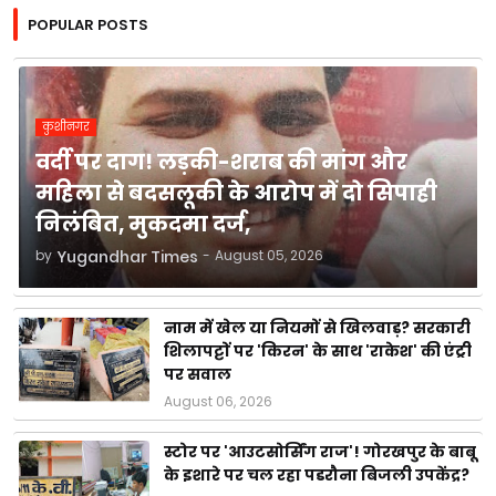
POPULAR POSTS
कुशीनगर
वर्दी पर दाग! लड़की-शराब की मांग और
महिला से बदसलूकी के आरोप में दो सिपाही
निलंबित, मुकदमा दर्ज,
by
Yugandhar Times
-
August 05, 2026
नाम में खेल या नियमों से खिलवाड़? सरकारी
शिलापट्टों पर 'किरन' के साथ 'राकेश' की एंट्री
पर सवाल
August 06, 2026
स्टोर पर 'आउटसोर्सिंग राज'! गोरखपुर के बाबू
के इशारे पर चल रहा पडरौना बिजली उपकेंद्र?