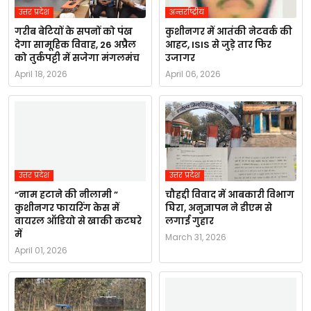
उत्तर प्रदेश
अन्तर्राष्ट्रीय
गरीब बेटियों के सपनों को पंख
कुशीनगर में आतंकी नेटवर्क की
देगा सामूहिक विवाह, 26 अप्रैल
आहट, ISIS से जुड़े तार फिर
को तुर्कपट्टी में सजेगा मंगलमंच
उजागर
April 18, 2026
April 06, 2026
उत्तर प्रदेश
उत्तर प्रदेश
“नाम हटाने की नीलामी ”
चौहद्दी विवाद में आबकारी विभाग
कुशीनगर फायरिंग केस में
घिरा, अनुज्ञापन ने डीएम से
वायरल ऑडियो से खाकी कटघरे
लगाई गुहार
में
March 31, 2026
April 01, 2026