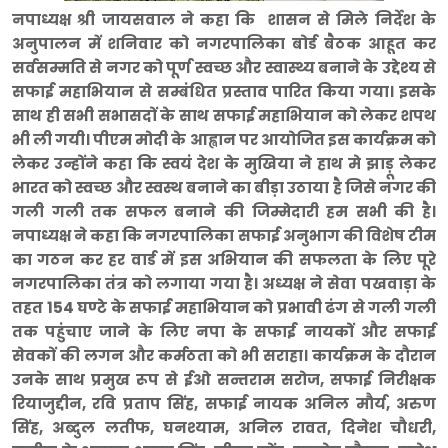
नपाध्यक्ष श्री जायसवाल ने कहा कि शासन से मिले निर्देश के
अनुपालन में शनिवार को नगरपालिका बोर्ड बैठक आहूत कर
सर्वसम्मति से नगर को पूर्ण स्वच्छ और स्वास्थ्य बनाने के उद्देश्य से
सफाई महाभियान से सम्बंधित प्रस्ताव पारित किया गया। इसके
साथ ही सभी सभासदों के साथ सफाई महाभियान को लेकर शपथ
भी ली गयी। पीएम मोदी के आह्वान पर आयोजित इस कार्यक्रम को
लेकर उन्होंने कहा कि स्वयं देश के मुखिया ने हाथ मे झाड़ू लेकर
भारत को स्वच्छ और स्वस्थ बनाने का बीड़ा उठाया है जिसे नगर की
गली गली तक सफल बनाने की जिम्मेदारी हम सभी की है।
नपाध्यक्ष ने कहा कि नगरपालिका सफाई अनुभाग की विशेष टीम
का गठन कर हर वार्ड में इस अभियान की सफलता के लिए पूरे
नगरपालिका तंत्र को लगाया गया है। अध्यक्ष ने सेवा पखवाड़ा के
तहत 154 घण्टे के सफाई महाभियान को प्रभावी ढंग से गली गली
तक पहुंचाए जाने के लिए नपा के सफाई नायकों और सफाई
सेवकों की लगन और कर्मठता को भी सराहा। कार्यक्रम के दौरान
उनके साथ प्रमुख रूप से ईओ सन्तराम सरोज, सफाई निरीक्षक
रियाजुद्दीन, रवि प्रताप सिंह, सफाई नायक अनिल मौर्य, अरुण
सिंह, अब्दुल लतीफ, घनश्याम, अनिल रावत, दिनेश चौधरी,