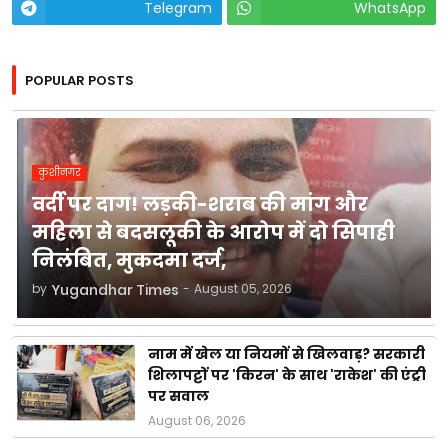
Telegram
WhatsApp
POPULAR POSTS
कुशीनगर
वर्दी पर दाग! लड़की-शराब की मांग और
महिला से बदसलूकी के आरोप में दो सिपाही
निलंबित, मुकदमा दर्ज,
by
Yugandhar Times
-
August 05, 2026
नाम में खेल या नियमों से खिलवाड़? सरकारी
शिलापट्टों पर 'किरन' के साथ 'राकेश' की एंट्री
पर सवाल
August 06, 2026