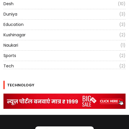
Desh
(10)
Duniya
(3)
Education
(3)
Kushinagar
(2)
Naukari
(1)
Sports
(2)
Tech
(2)
TECHNOLOGY