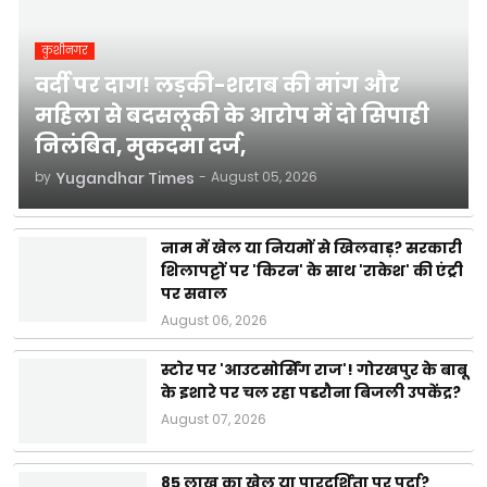
कुशीनगर
वर्दी पर दाग! लड़की-शराब की मांग और
महिला से बदसलूकी के आरोप में दो सिपाही
निलंबित, मुकदमा दर्ज,
by
Yugandhar Times
-
August 05, 2026
नाम में खेल या नियमों से खिलवाड़? सरकारी
शिलापट्टों पर 'किरन' के साथ 'राकेश' की एंट्री
पर सवाल
August 06, 2026
स्टोर पर 'आउटसोर्सिंग राज'! गोरखपुर के बाबू
के इशारे पर चल रहा पडरौना बिजली उपकेंद्र?
August 07, 2026
85 लाख का खेल या पारदर्शिता पर पर्दा?