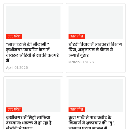
उत्तर प्रदेश
उत्तर प्रदेश
“नाम हटाने की नीलामी ”
चौहद्दी विवाद में आबकारी विभाग
कुशीनगर फायरिंग केस में
घिरा, अनुज्ञापन ने डीएम से
वायरल ऑडियो से खाकी कटघरे
लगाई गुहार
में
March 31, 2026
April 01, 2026
उत्तर प्रदेश
उत्तर प्रदेश
कुशीनगर में मिट्टी माफिया
बुद्धा पार्क मे पांच करोड के
बेलगाम! धडल्ले से हो रहा है
निमार्ण मे भ्रष्टाचार की ' बु ',
जेसीबी से खनन,
मामला पहुंचा शासन मे