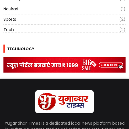
Naukari
(1)
Sports
(2)
Tech
(2)
TECHNOLOGY
Yugandhar Times is a dedicated local news platform based