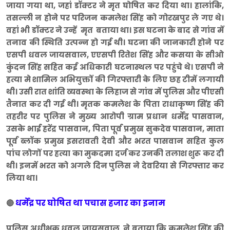
जाया गया था, जहां डॉक्टर ने मृत घोषित कर दिया था। हालांकि,
तसल्ली न होने पर परिजन कमलेश सिंह को गोरखपुर ले गए थे।
वहां भी डॉक्टर ने उन्हें मृत बताया था। इस घटना के बाद से गांव में
तनाव की स्थिति उत्पन्न हो गई थी। घटना की जानकारी होने पर
एसपी धवल जायसवाल, एएसपी रितेश सिंह और कसया के सीओ
कुंदन सिंह सहित कई अधिकारी घटनास्थल पर पहुंचे थे। एसपी ने
हत्या मे शामिल अभियुक्तों की गिरफ्तारी के लिए छह टीमें लगायी
थी। उसी रात शांति व्यवस्था के लिहाज से गांव में पुलिस और पीएसी
तैनात कर दी गई थी। मृतक कमलेश के पिता राधाकृष्ण सिंह की
तहरीर पर पुलिस ने मुख्य आरोपी ग्राम प्रधान धर्मेंद्र पासवान,
उसके भाई हरेंद्र पासवान, पिता पूर्व प्रमुख सुकदेव पासवान, माता
पूर्व ब्लॉक प्रमुख इसरावती देवी और भरत पासवान सहित कुल
पांच लोगों पर हत्या का मुकदमा दर्ज कर उनकी तलाश शुरू कर दी
थी। इनमें भरत को अगले दिन पुलिस ने देवरिया से गिरफ्तार कर
लिया था।
धर्मेंद्र पर घोषित था पचास हजार का इनाम
🔴
पुलिस अधीक्षक धवल जायसवाल ने बताया कि कमलेश सिंह की