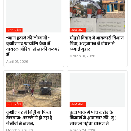
उत्तर प्रदेश
उत्तर प्रदेश
“नाम हटाने की नीलामी ”
चौहद्दी विवाद में आबकारी विभाग
कुशीनगर फायरिंग केस में
घिरा, अनुज्ञापन ने डीएम से
वायरल ऑडियो से खाकी कटघरे
लगाई गुहार
में
March 31, 2026
April 01, 2026
उत्तर प्रदेश
उत्तर प्रदेश
कुशीनगर में मिट्टी माफिया
बुद्धा पार्क मे पांच करोड के
बेलगाम! धडल्ले से हो रहा है
निमार्ण मे भ्रष्टाचार की ' बु ',
जेसीबी से खनन,
मामला पहुंचा शासन मे
March 30, 2026
March 24, 2026