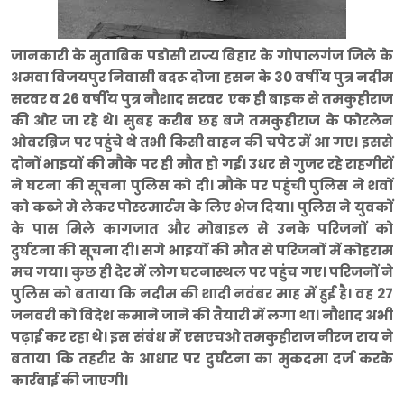
जानकारी के मुताबिक पडोसी राज्य बिहार के गोपालगंज जिले के
अमवा विजयपुर निवासी बदरू दोजा हसन के 30 वर्षीय पुत्र नदीम
सरवर व 26 वर्षीय पुत्र नौशाद सरवर एक ही बाइक से तमकुहीराज
की ओर जा रहे थे। सुबह करीब छह बजे तमकुहीराज के फोरलेन
ओवरब्रिज पर पहुंचे थे तभी किसी वाहन की चपेट में आ गए। इससे
दोनों भाइयों की मौके पर ही मौत हो गई। उधर से गुजर रहे राहगीरों
ने घटना की सूचना पुलिस को दी। मौके पर पहुंची पुलिस ने शवों
को कब्जे मे लेकर पोस्टमार्टम के लिए भेज दिया। पुलिस ने युवकों
के पास मिले कागजात और मोबाइल से उनके परिजनों को
दुर्घटना की सूचना दी। सगे भाइयों की मौत से परिजनों में कोहराम
मच गया। कुछ ही देर में लोग घटनास्थल पर पहुंच गए। परिजनों ने
पुलिस को बताया कि नदीम की शादी नवंबर माह में हुई है। वह 27
जनवरी को विदेश कमाने जाने की तैयारी में लगा था। नौशाद अभी
पढ़ाई कर रहा थे। इस संबंध में एसएचओ तमकुहीराज नीरज राय ने
बताया कि तहरीर के आधार पर दुर्घटना का मुकदमा दर्ज करके
कार्रवाई की जाएगी।