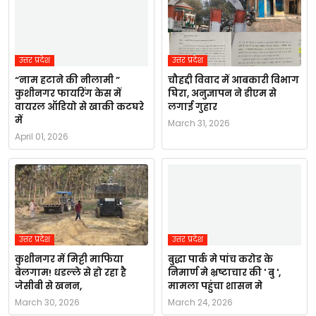
उत्तर प्रदेश
उत्तर प्रदेश
“नाम हटाने की नीलामी ”
चौहद्दी विवाद में आबकारी विभाग
कुशीनगर फायरिंग केस में
घिरा, अनुज्ञापन ने डीएम से
वायरल ऑडियो से खाकी कटघरे
लगाई गुहार
में
March 31, 2026
April 01, 2026
उत्तर प्रदेश
उत्तर प्रदेश
कुशीनगर में मिट्टी माफिया
बुद्धा पार्क मे पांच करोड के
बेलगाम! धडल्ले से हो रहा है
निमार्ण मे भ्रष्टाचार की ' बु ',
जेसीबी से खनन,
मामला पहुंचा शासन मे
March 30, 2026
March 24, 2026