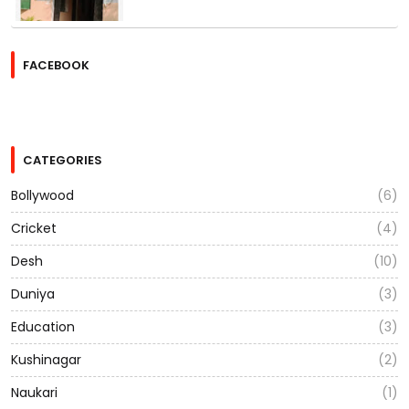
FACEBOOK
CATEGORIES
Bollywood
(6)
Cricket
(4)
Desh
(10)
Duniya
(3)
Education
(3)
Kushinagar
(2)
Naukari
(1)