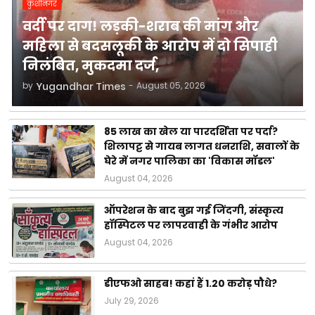
कुशीनगर
वर्दी पर दाग! लड़की-शराब की मांग और
महिला से बदसलूकी के आरोप में दो सिपाही
निलंबित, मुकदमा दर्ज,
by
Yugandhar Times
-
August 05, 2026
85 लाख का खेल या पारदर्शिता पर पर्दा?
शिलापट्ट से गायब लागत धनराशि, सवालों के
घेरे में नगर पालिका का 'विकास मॉडल'
August 04, 2026
ऑपरेशन के बाद बुझ गई जिंदगी, संस्कृत्य
हॉस्पिटल पर लापरवाही के गंभीर आरोप
August 04, 2026
डीएफओ साहब! कहां हैं 1.20 करोड़ पौधे?
July 29, 2026