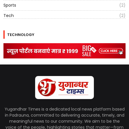
Sports
(2)
Tech
(2)
TECHNOLOGY
Yugandhar Times is a dedicated local news platform based
in Padrauna, committed to delivering accurate, timely, and
meaningful news to our community. We aim to be the
voice of the people, highlighting stories that matter—from