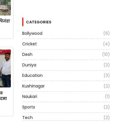
पिजंडा
CATEGORIES
Bollywood
(6)
Cricket
(4)
Desh
(10)
Duniya
(3)
Education
(3)
Kushinagar
(2)
 व
Naukari
(1)
कदमा
Sports
(2)
Tech
(2)