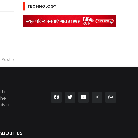
TECHNOLOGY
 Post
 to
the
civic
ABOUT US