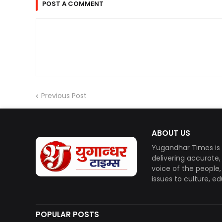
POST A COMMENT
Previous Post
ABOUT US
Yugandhar Times is 
delivering accurate
voice of the people
issues to culture, e
POPULAR POSTS