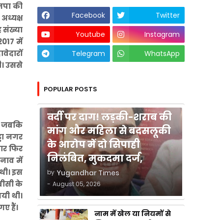
 नपा की
Facebook
Twitter
 अध्यक्ष
 संख्या
Youtube
Instagram
017 में
वेदारों
Telegram
WhatsApp
ी। उससे
POPULAR POSTS
कुशीनगर
वर्दी पर दाग! लड़की-शराब की
, जबकि
मांग और महिला से बदसलूकी
्डा नगर
के आरोप में दो सिपाही
बार फिर
निलंबित, मुकदमा दर्ज,
नाव में
 थी। इस
by
Yugandhar Times
बीसी के
-
August 05, 2026
गयी थी।
ए हैं।
नाम में खेल या नियमों से