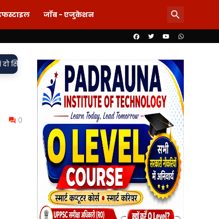
इफस्टाइल
जॉब - एजुकेशन
•
ित, मुकदमा दर्ज,
85 लाख का खेल या पारदर्शिता पर पर्दा? शिलापट्ट स
0