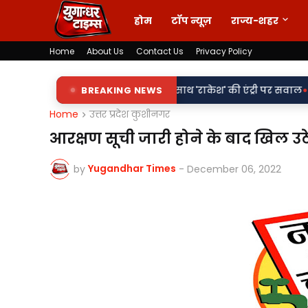
होम
टॉप न्यूज़
राज्य-शहर
Home
About Us
Contact Us
Privacy Policy
•
 शिलापट्टों पर 'किरन' के साथ 'राकेश' की एंट्री पर सवाल
BREAKING NEWS
वर्दी पर दाग!
Home
उत्तर प्रदेश कुशीनगर
आरक्षण सूची जारी होने के बाद खिल उठे 
Yugandhar Times
by
-
December 06, 2022