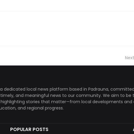
Next
a dedicated local news platform based in Padrauna, committed
, timely, and meaningful news to our community. We aim to be 
, highlighting stories that matter—from local developments and 
ducation, and regional progress.
POPULAR POSTS