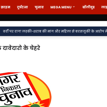
क्राइम
दुर्घटना
चुनाव
MEGA MENU
बॉलीवुड
ला
 लड़की-शराब की मांग और महिला से बदसलूकी के आरोप में दो सिपाही निलंब
दावेदारो के चेहरे