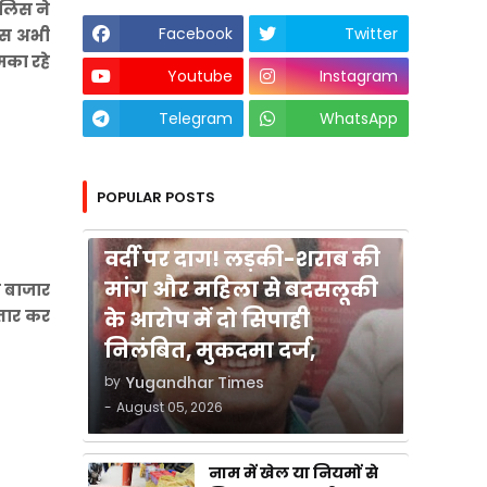
ुलिस ने
Facebook
Twitter
लिस अभी
मका रहे
Youtube
Instagram
Telegram
WhatsApp
POPULAR POSTS
कुशीनगर
वर्दी पर दाग! लड़की-शराब की
मांग और महिला से बदसलूकी
ा बाजार
्तार कर
के आरोप में दो सिपाही
निलंबित, मुकदमा दर्ज,
by
Yugandhar Times
-
August 05, 2026
नाम में खेल या नियमों से