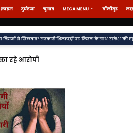
क्राइम
दुर्घटना
चुनाव
MEGA MENU
बॉलीवुड
ला
•
ड़? सरकारी शिलापट्टों पर 'किरन' के साथ 'राकेश' की एंट्री पर सवाल
वर्
का रहे आरोपी