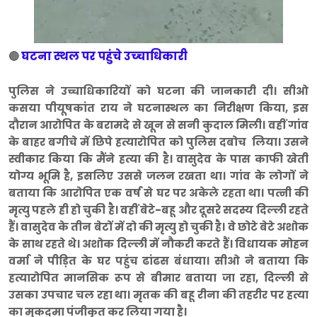
घटना स्थल पर पहुंचे उच्‍चाध‍िकारी
🔴
पुलिस ने उच्चाधिकारियों को घटना की जानकारी दी। सीओ
कसया पीयूषकांत राय ने घटनास्थल का निरीक्षण किया, इस
दौरान आरोपित के बरामदे से खून से सनी कुदाल मिली। वहीं गांव
के बाहर बगीचे में छिपे हत्यारोपित को पुलिस दबोच लिया। उसने
स्वीकार किया कि मैंने हत्या की है। वासुदेव के पास काफी खेती
योग्य भूमि है, इसलिए उससे जलन रखता था। गांव के लोगों ने
बताया कि आरोपित एक वर्ष से घर पर अकेले रहता था। पत्नी की
मृत्यु पहले ही हो चुकी है। वहींं बेटे-बहू और दूसरे सदस्य दिल्ली रहते
हैं। वासुदेव के तीन बेटों में दो की मृत्यु हो चुकी है। वे छोटे बेटे अशोक
के साथ रहते थे। अशोक दिल्ली में नौकरी करते हैं। विधायक मोहन
वर्मा ने पीड़ित के घर पहुंच ढांढस बंधाया। सीओ ने बताया कि
हत्यारोपित मानसिक रूप से बीमार बताया जा रहा, दिल्ली से
उसका उपचार चल रहा था। मृतक की बहू रीना की तहरीर पर हत्या
का मुकदमा पंजीकृत कर लिया गया है।