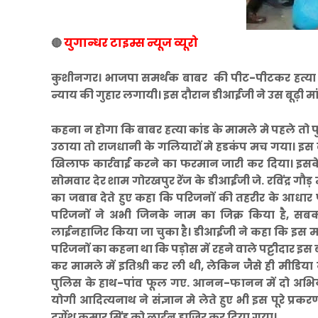
युगान्धर टाइम्स न्यूज व्यूरो
🔴
कुशीनगर। भाजपा समर्थक बाबर की पीट-पीटकर हत्या माम
न्याय की गुहार लगायी। इस दौरान डीआईजी ने उस बूढ़ी म
कहना न होगा कि बाबर हत्या कांड के मामले मे पहले तो
उठाया तो राजधानी के गलियारों मे हडकंप मच गया। इस बाद 
खिलाफ कार्रवाई करने का फरमान जारी कर दिया। इसके 
सोमवार देर शाम गोरखपुर रेंज के डीआईजी जे. रविंद्र गौड
का जबाब देते हुए कहा कि परिजनों की तहरीर के आधार पर
परिजनों ने अभी जिनके नाम का जिक्र किया है, सबको 
लाईनहाजिर किया जा चुका है। डीआईजी ने कहा कि इस मा
परिजनों का कहना था कि पड़ोस में रहने वाले पट्टीदार इस 
कर मामले में इतिश्री कर ली थी, लेकिन जैसे ही मीडि
पुलिस के हाथ-पांव फूल गए. आनन-फानन में दो अभियुक्त
योगी आदित्यनाथ ने संज्ञान मे लेते हुए भी इस पूरे प्रक
दुर्गेश कुमार सिंह को लाईन हाजिर कर दिया गया।