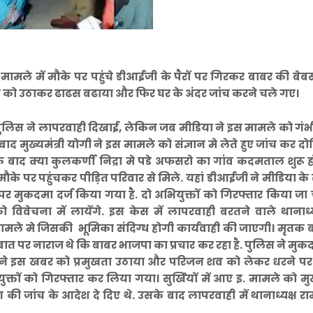
ले में मौके पर पहुंचे डीआईजी के पैरों पर गिरकर बाबर की बेबस
ां को उठाकर ढाढस बढाया और फिर घर के अंदर जांच करने चले गए।
 पुलिस ने लापरवाही दिखाई, लेकिन जब मीडिया ने इस मामले को गंभ
मुख्यमंत्री योगी ने इस मामले को संज्ञान मे लेते हुए जांच कर दोष
बाद क्या कुलकर्णी निद्रा मे पडे अफसरो का गांव कदमताल शुरू ह
़ मौके पर पहुंचकर पीड़ित परिवार से मिले. यहां डीआईजी ने मीडिया के
 मुकदमा दर्ज किया गया है. दो अभियुक्तों को गिरफ्तार किया जा च
विवेचना में लायेंगे. इस केस में लापरवाही बरतने वाले थानाध्य
मले मे जिसकी भूमिका संदिग्ध होगी कार्यवाही की जाएगी। मृतक 
बात पर नाराज थे कि बाबर भाजपा का प्रचार कर रहा है. पुलिस ने मुकद
या ने इस खबर को प्रमुखता उठाया और परिजन शव को लेकर धरने पर 
ों को गिरफ्तार कर लिया गया। सुर्खियों में आए इ. मामले को मुख्
रण की जांच के आदेश दे दिए थे. उसके बाद लापरवाही में थानाध्यक्ष 