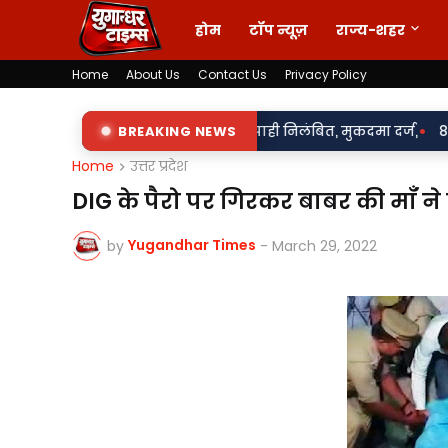
होम
टॉप न्यूज़
राज्य-शहर
Home
About Us
Contact Us
Privacy Policy
•
दसलूकी के आरोप में दो सिपाही निलंबित, मुकदमा दर्ज,
BREAKING NEWS
85 लाख का खेल 
Home
उत्तर प्रदेश
DIG के पैरो पर गिरकर बाबर की माँ ने
Yugandhar Times
by
-
March 29, 2022