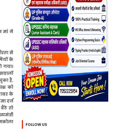
 मां ने
ीरता से
ियों के
ो गया।
 सवालों
ुका है.
क्ष को
बाबर के
मा दर्ज
बैठे तो
यमंत्री
रामकोला
FOLLOW US