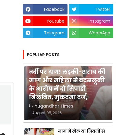
Facebook
Twitter
Youtube
Instagram
Telegram
WhatsApp
POPULAR POSTS
कुशीनगर
वर्दी पर दाग! लड़की-शराब की
मांग और महिला से बदसलूकी
के आरोप में दो सिपाही
निलंबित, मुकदमा दर्ज,
by
Yugandhar Times
-
August 05, 2026
नाम में खेल या नियमों से