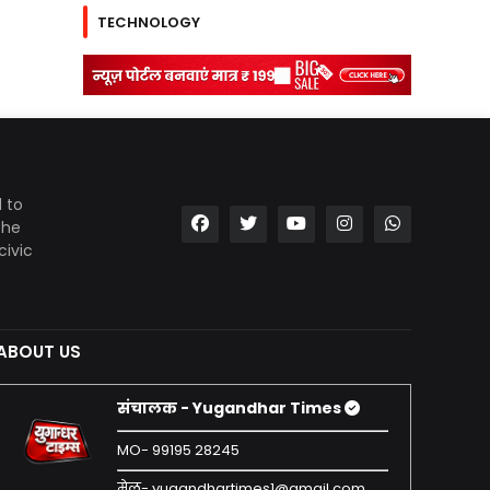
TECHNOLOGY
 to
the
civic
ABOUT US
संचालक - Yugandhar Times
MO- 99195 28245
मेल- yugandhartimes1@gmail.com