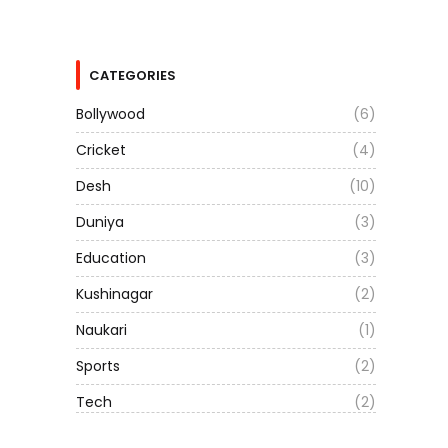
CATEGORIES
Bollywood
(6)
Cricket
(4)
Desh
(10)
Duniya
(3)
Education
(3)
Kushinagar
(2)
Naukari
(1)
Sports
(2)
Tech
(2)