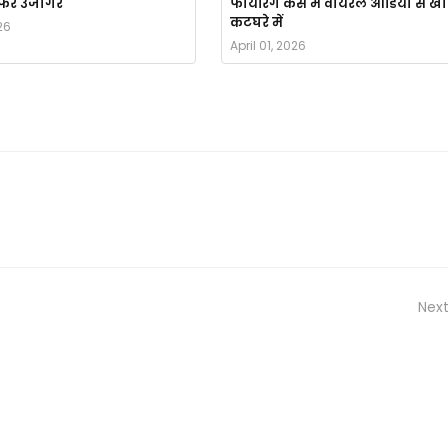
र फिर उजागर
फायरिंग केस में वायरल ऑडियो से ख
कटघरे में
26
April 01, 2026
Next