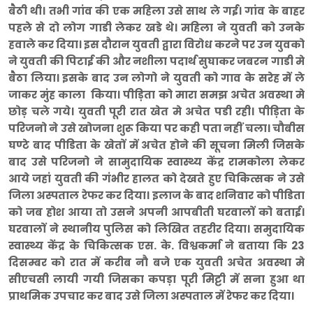
बैठी थी। तभी गांव की एक महिला उसे साथ ले गई। गांव के बाहर
पहले से दो लोग गाडी लेकर खडे थे। महिला ने युवती को उनके
हवाले कर दिया। इस दौरान युवती द्वारा विरोध करने पर उन युवको
ने युवती की पिटाई की और नशीला पदार्थ सुघाकर जबरन गाडी मे
बैठा लिया। इसके बाद उन लोगो ने युवती को गाव के सरेह में ले
जाकर मुंह काला किया। पीड़िता को मारा समझ अचेत अवस्था मे
छोड़ चले गये। युवती पूरी रात खेत मे अचेत पडी रही। पीड़िता के
परिजनो ने उसे खोजना शुरू किया पर कही पता नहीं चला। चौबीस
घण्टे बाद पीडिता के खेतों में अचेत होने की सूचना मिली जिसके
बाद उसे परिजनो ने सामुदायिक स्वास्थ्य केंद्र रामकोला लेकर
आये जहां युवती की गंभीर हालत को देखते हुए चिकित्सक ने उसे
जिला अस्पताल रेफर कर दिया। इलाज के बाद शनिवार को पीडिता
को जब होश आया तो उसने अपनी आपबीती घरवालों को बताई।
घरवालों ने स्थानीय पुलिस को लिखित तहरीर दिया। समुदायिक
स्वास्थ्य केंद्र के चिकित्सक एस. के. विश्वकर्मा ने बताया कि 23
दिसम्बर को रात में करीब नौ बजे एक युवती अचेत अवस्था मे
सीएचसी लायी गयी जिसका कपड़ा पूरी मिट्टी में सना हुआ था
प्राथमिक उपचार कर बाद उसे जिला अस्पताल में रेफर कर दिया।