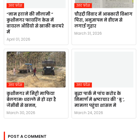
उत्तर प्रदेश
उत्तर प्रदेश
“नाम हटाने की नीलामी ”
चौहद्दी विवाद में आबकारी विभाग
कुशीनगर फायरिंग केस में
घिरा, अनुज्ञापन ने डीएम से
वायरल ऑडियो से खाकी कटघरे
लगाई गुहार
में
March 31, 2026
April 01, 2026
उत्तर प्रदेश
उत्तर प्रदेश
कुशीनगर में मिट्टी माफिया
बुद्धा पार्क मे पांच करोड के
बेलगाम! धडल्ले से हो रहा है
निमार्ण मे भ्रष्टाचार की ' बु ',
जेसीबी से खनन,
मामला पहुंचा शासन मे
March 30, 2026
March 24, 2026
POST A COMMENT