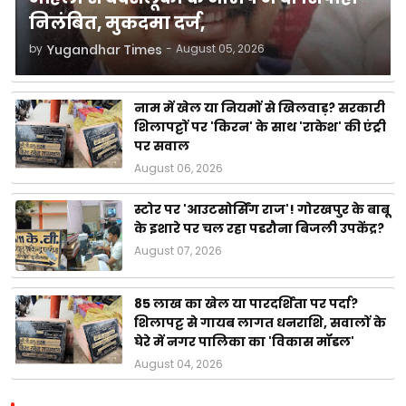
निलंबित, मुकदमा दर्ज,
by
Yugandhar Times
-
August 05, 2026
नाम में खेल या नियमों से खिलवाड़? सरकारी
शिलापट्टों पर 'किरन' के साथ 'राकेश' की एंट्री
पर सवाल
August 06, 2026
स्टोर पर 'आउटसोर्सिंग राज'! गोरखपुर के बाबू
के इशारे पर चल रहा पडरौना बिजली उपकेंद्र?
August 07, 2026
85 लाख का खेल या पारदर्शिता पर पर्दा?
शिलापट्ट से गायब लागत धनराशि, सवालों के
घेरे में नगर पालिका का 'विकास मॉडल'
August 04, 2026