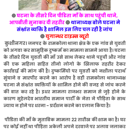
घटना के तीसरे दिन पीडिता माँ के साथ पहुंची थाने,
🔴
आपबीती सुनाकर दी तहरीर
🔴
थानाध्यक्ष बोले घटना मे
संभ्रांत व्यक्ति है शामिल इस लिए चल रही है जांच
🔴
युगान्धर टाइम्स व्यूरो
कुशीनगर।
जनपद के रामकोला थाना क्षेत्र के एक गांव से युवती
को अगवा कर सामुहिक दुष्कर्म का मामला सामने आया है। घटना
के तीसरे दिन युवती की माँ उसे साथ लेकर थाने पहुची और गांव
की एक महिला सहित तीनो लोगो के खिलाफ तहरीर देकर
कार्रवाई की मांग की है। दुष्कर्मियो पर युवती को नशीला पदार्थ
सुंघाने व मारपीट करने का आरोप है वही रामकोला थानाध्यक्ष
घटना मे संभ्रांत व्यक्तियों के शामिल होने की वजह से जांच करने
की बात कर रहे है। इधर मामला राजभर समाज से जुड़े होने के
कारण सुहेलदेव भारतीय समाज पार्टी के नेता ने पीड़िता के साथ
न्याय न होने पर धरना - प्रर्दशन करने का एलान किया है।
पीडिता की माँ के मुताबिक मामला 22 तारीख की शाम का है। घर
पर कोई नहीं था पीड़िता अकेली अपने दरवाजे पर अलाव जलाकर