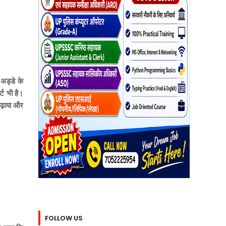
 अड्डे के
्ट भी है।
चढ़ाया और
FOLLOW US