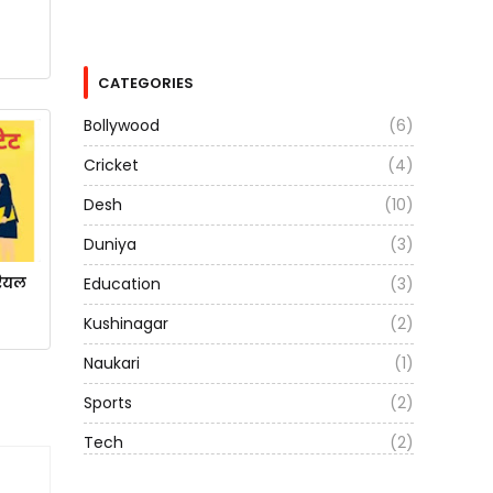
CATEGORIES
Bollywood
(6)
Cricket
(4)
Desh
(10)
Duniya
(3)
Education
(3)
रियल
Kushinagar
(2)
Naukari
(1)
Sports
(2)
Tech
(2)