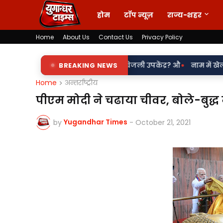
होम
टॉप न्यूज़
राज्य-शहर
Home
About Us
Contact Us
Privacy Policy
•
इशारे पर चल रहा पडरौना बिजली उपकेंद्र? औ
BREAKING NEWS
नाम में खेल या नियमों से खि
Home
अन्तर्राष्ट्रीय
पीएम मोदी ने चढाया चीवर, बोले-बुद्
Yugandhar Times
by
-
October 21, 2021