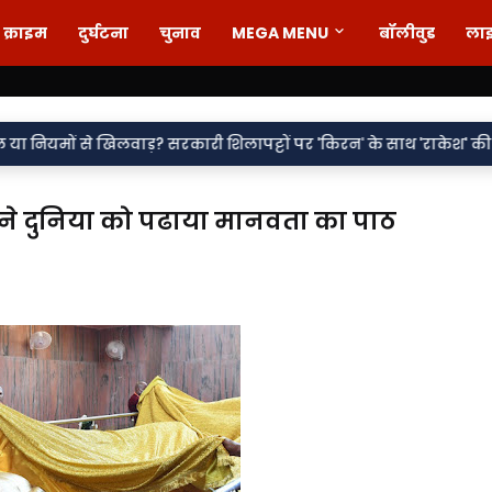
क्राइम
दुर्घटना
चुनाव
MEGA MENU
बॉलीवुड
ला
•
लवाड़? सरकारी शिलापट्टों पर 'किरन' के साथ 'राकेश' की एंट्री पर सवाल
ध ने दुनिया को पढाया मानवता का पाठ