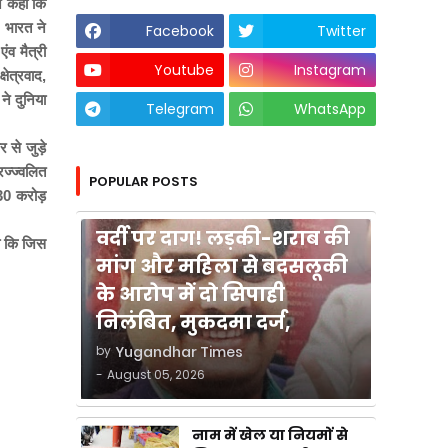
ने कहा कि
 भारत ने
Facebook
Twitter
ंव मैत्री
Youtube
Instagram
षेत्रवाद,
 ने दुनिया
Telegram
WhatsApp
र से जुड़े
रज्ज्वलित
POPULAR POSTS
 130 करोड़
कुशीनगर
वर्दी पर दाग! लड़की-शराब की
था कि जिस
मांग और महिला से बदसलूकी
के आरोप में दो सिपाही
निलंबित, मुकदमा दर्ज,
by
Yugandhar Times
-
August 05, 2026
नाम में खेल या नियमों से