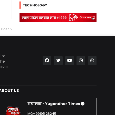
TECHNOLOGY
 Post
 to
the
civic
ABOUT US
संचालक - Yugandhar Times
MO- 99195 28245