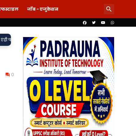
इफस्टाइल
जॉब - एजुकेशन
वर्दी पर दाग! लड़की-शराब की मांग और महिला से बदसलूकी के आरोप में दो
0