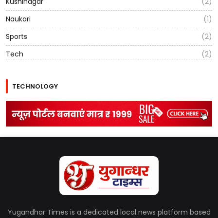
Kushinagar
(2)
Naukari
(1)
Sports
(2)
Tech
(2)
TECHNOLOGY
Yugandhar Times is a dedicated local news platform based