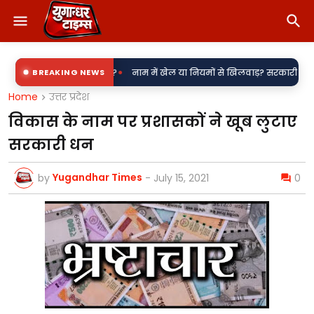
•
िजली उपकेंद्र?
BREAKING NEWS
नाम में खेल या नियमों से खिलवाड़? सरकारी शिलापट्टों पर 'किरन'
Home
उत्तर प्रदेश
विकास के नाम पर प्रशासकों ने खूब लुटाए
सरकारी धन
Yugandhar Times
by
-
July 15, 2021
0