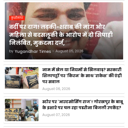
कुशीनगर
वर्दी पर दाग! लड़की-शराब की मांग और
महिला से बदसलूकी के आरोप में दो सिपाही
निलंबित, मुकदमा दर्ज,
by
Yugandhar Times
-
August 05, 2026
नाम में खेल या नियमों से खिलवाड़? सरकारी
शिलापट्टों पर 'किरन' के साथ 'राकेश' की एंट्री
पर सवाल
August 06, 2026
स्टोर पर 'आउटसोर्सिंग राज'! गोरखपुर के बाबू
के इशारे पर चल रहा पडरौना बिजली उपकेंद्र?
August 07, 2026