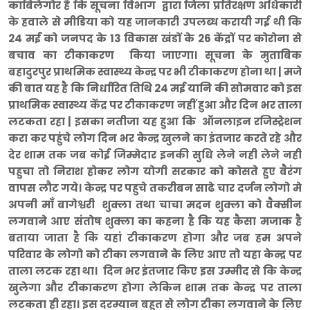
काबिलेगोर है कि सूचना विभाग द्वारा जिला प्रतिरक्षण अधिकारी
के हवाले से मीडिया को यह जानकारी उपलब्ध करायी गई थी कि
24 मई को जनपद के 13 विकास खंडों के 26 केंद्रों पर कोरोना से
बचाव का टीकाकरण किया जाएगा। सूचना के मुताबिक
बहादुरपुर प्राथमिक स्वास्थ्य केन्द्र पर भी टीकाकरण होना था | मजे
की बात यह है कि निर्धारित तिथि 24 मई यानि की सोमवार को इस
प्राथमिक स्वास्थ्य केंद्र पर टीकाकरण नहीं हुआ और दिन भर ताला
लटकता रहा | इसका नतीजा यह हुआ कि ऑनलाइन रजिस्ट्रेशन
करा कर पहुंचे लोग दिन भर केन्द्र खुलने का इंतजार करते रहे और
देर शाम तक जब कोई जिम्मेदार इनकी सुधि लेने नही लेने नही
पहुचा तो निराश होकर लोग योगी सरकार को कोसते हुए बैरंग
वापस लौट गये। केन्द्र पर पहुचे तकरीबन साढे चार दर्जन लोगो मे
अपनी माँ बागेश्वरी शुक्ला तथा चाचा मदन शुक्ला को वैक्सीन
लगवाने आए संतोष शुक्ला का कहना है कि यह कैसा मजाक है
बताया जाता है कि यहां टीकाकरण होगा और जब हम अपने
परिवार के लोगो को टीका लगवाने के लिए आए तो यहा केन्द्र पर
ताला लटक रहा था। दिन भर इंतजार किए इस उम्मीद से कि केन्द्र
खुलेगा और टीकाकरण होगा लेकिन शाम तक केन्द्र पर ताला
लटकता ही रहा। इस दरम्यान बहुत से लोग टीका लगवाने के लिए