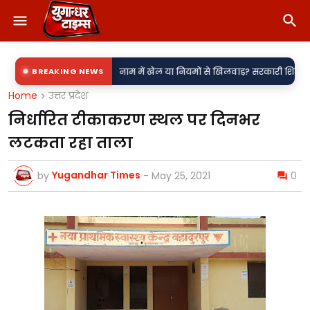
•
ी उपकेंद्र?
BREAKING NEWS
नाम में खेल या नियमों से खिलवाड़? सरकारी शिलापट्टों पर 'किरन' के 
Home
उत्तर प्रदेश
निर्धारित टीकाकरण स्थल पर दिनभर
लटकता रहा ताला
Yugandhar Times
by
-
May 25, 2021
0