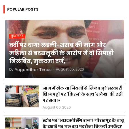
POPULAR POSTS
कुशीनगर
वर्दी पर दाग! लड़की-शराब की मांग और
महिला से बदसलूकी के आरोप में दो सिपाही
निलंबित, मुकदमा दर्ज,
by
Yugandhar Times
-
August 05, 2026
नाम में खेल या नियमों से खिलवाड़? सरकारी
शिलापट्टों पर 'किरन' के साथ 'राकेश' की एंट्री
पर सवाल
August 06, 2026
स्टोर पर 'आउटसोर्सिंग राज'! गोरखपुर के बाबू
के इशारे पर चल रहा पडरौना बिजली उपकेंद्र?