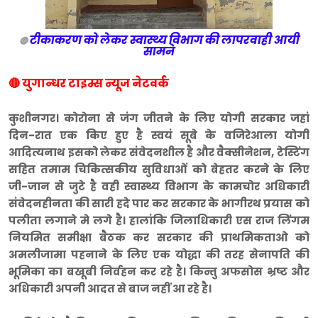
टीकाकरण को लेकर स्वास्थ्य विभाग की लापरवाही आयी
🔴
सामने
🔴 युगान्धर टाइम्स न्यूज नेटवर्क
कुशीनगर। कोरोना से जंग जीतने के लिए योगी सरकार जहां
दिन-रात एक किए हुए है स्वयं सूबे के वजिरेआला योगी
आदित्यनाथ इसको लेकर संवेदनशील है और वैक्सीनेशन, टेस्टिंग
सहित तमाम चिकित्सकीय सुविधाओं को बेहतर करने के लिए
जी-जान से जुटे है वही स्वास्थ्य विभाग के कामचोर अधिकारी
संवेदनहीनता की सारी हदे पार कर सरकार के भागीरथ प्रयास को
पलीता लगाने मे लगे है। हालांकि जिलाधिकारी एस राज लिंगम
नियमित समीक्षा बैठक कर सरकार की प्राथमिकताओ को
अमलीजामा पहनाने के लिए एक योद्धा की तरह सेनापति की
भूमिका का बखूबी निर्वहन कर रहे है। किन्तु अफसोस भ्रष्ट और
अधिकारी अपनी आदत से बाज नहीं आ रहे है।