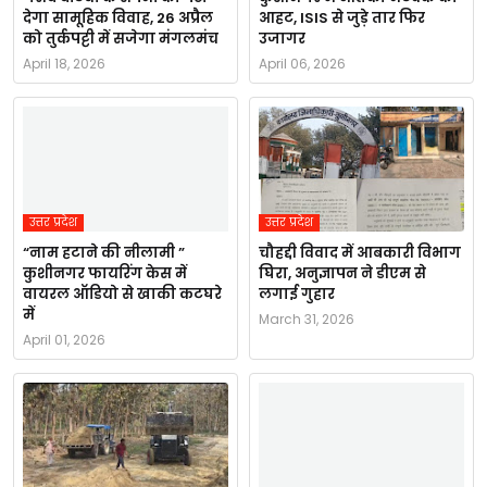
देगा सामूहिक विवाह, 26 अप्रैल
आहट, ISIS से जुड़े तार फिर
को तुर्कपट्टी में सजेगा मंगलमंच
उजागर
April 18, 2026
April 06, 2026
उत्तर प्रदेश
उत्तर प्रदेश
“नाम हटाने की नीलामी ”
चौहद्दी विवाद में आबकारी विभाग
कुशीनगर फायरिंग केस में
घिरा, अनुज्ञापन ने डीएम से
वायरल ऑडियो से खाकी कटघरे
लगाई गुहार
में
March 31, 2026
April 01, 2026