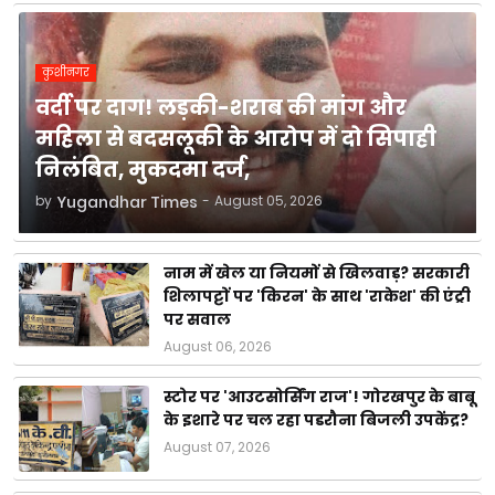
कुशीनगर
वर्दी पर दाग! लड़की-शराब की मांग और
महिला से बदसलूकी के आरोप में दो सिपाही
निलंबित, मुकदमा दर्ज,
by
Yugandhar Times
-
August 05, 2026
नाम में खेल या नियमों से खिलवाड़? सरकारी
शिलापट्टों पर 'किरन' के साथ 'राकेश' की एंट्री
पर सवाल
August 06, 2026
स्टोर पर 'आउटसोर्सिंग राज'! गोरखपुर के बाबू
के इशारे पर चल रहा पडरौना बिजली उपकेंद्र?
August 07, 2026