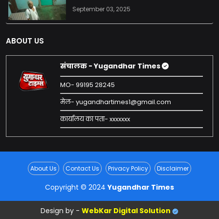
September 03, 2025
ABOUT US
संचालक - Yugandhar Times
MO- 99195 28245
मेल- yugandhartimes1@gmail.com
कार्यालय का पता- xxxxxxx
About Us
Contact Us
Privacy Policy
Disclaimer
Copyright © 2024
Yugandhar Times
Design by -
WebKar Digital Solution