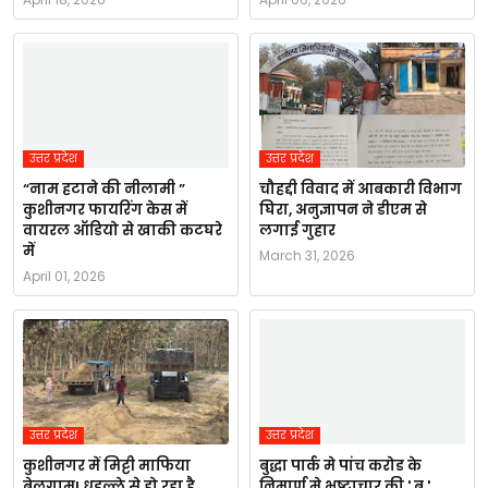
उत्तर प्रदेश
उत्तर प्रदेश
“नाम हटाने की नीलामी ”
चौहद्दी विवाद में आबकारी विभाग
कुशीनगर फायरिंग केस में
घिरा, अनुज्ञापन ने डीएम से
वायरल ऑडियो से खाकी कटघरे
लगाई गुहार
में
March 31, 2026
April 01, 2026
उत्तर प्रदेश
उत्तर प्रदेश
कुशीनगर में मिट्टी माफिया
बुद्धा पार्क मे पांच करोड के
बेलगाम! धडल्ले से हो रहा है
निमार्ण मे भ्रष्टाचार की ' बु ',