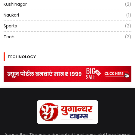
Kushinagar
(2)
Naukari
(1)
Sports
(2)
Tech
(2)
TECHNOLOGY
Yugandhar Times is a dedicated local news platform based