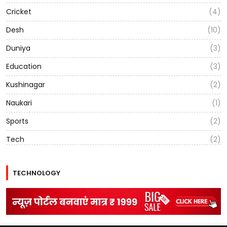
Cricket
(4)
Desh
(10)
Duniya
(3)
Education
(3)
Kushinagar
(2)
Naukari
(1)
Sports
(2)
Tech
(2)
TECHNOLOGY