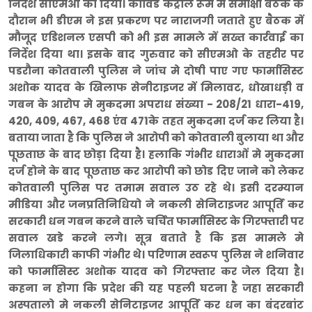
निर्देश सीएमओ को दिया। कोविड कंट्रोल रूम में समीक्षा बैठक के
दौरान भी डीएम ने इस प्रकरण पर नाराजगी जताते हुए बैठक में
मौजूद एडिशनल एसपी को भी इस मामले में सख्त कार्रवाई का
निर्देश दिया था। इसके बाद गुरुवार को सीएमओ के तहरीर पर
पडरौना कोतवाली पुलिस ने जांच मे दोषी पाए गए फार्मासिस्ट
अशोक यादव के खिलाफ सेनीटाइजर में मिलावट, धोखाधड़ी व
गबन के आरोप मे मुकदमा अपराध संख्या - 208/21 धारा-419,
420, 409, 467, 468 एंव 471के तहत मुकदमा दर्ज कर लिया है।
बताया जाता है कि पुलिस ने आरोपी को कोतवाली बुलाया था और
पूछताछ के बाद छोड़ा दिया है। हलाकि गंभीर धाराओं मे मुकदमा
दर्ज होने के बाद पूछताछ कर आरोपी को छोड दिए जाने को लेकर
कोतवाली पुलिस पर तमाम सवाल उठ रहे थे। इसी दरम्यान
मीडिया और जनप्रतिनिधियो ने नकली सेनिटाइजर आपूर्ति कर
सरकारी धन गबन करने वाले चर्चित फार्मासिस्ट के गिरफ्तारी पर
सवाल खडे करने लगे। सूत्र बताते है कि इस मामले मे
जिलाधिकारी काफी गंभीर थे। परिणाम स्वरूप पुलिस ने शनिवार
को फार्मासिस्ट अशोक यादव को गिरफ्तार कर जेल दिया है।
कहना न होगा कि प्रदेश की यह पहली घटना है जहा सरकारी
अस्पतालो मे नकली सेनिटाइजर आपूर्ति कर धन का बंदरबांट