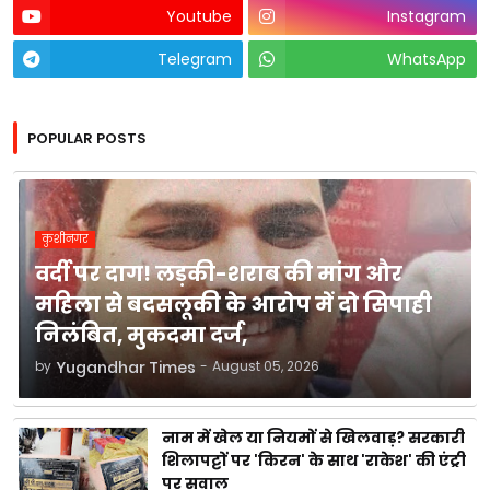
Youtube
Instagram
Telegram
WhatsApp
POPULAR POSTS
कुशीनगर
वर्दी पर दाग! लड़की-शराब की मांग और
महिला से बदसलूकी के आरोप में दो सिपाही
निलंबित, मुकदमा दर्ज,
by
Yugandhar Times
-
August 05, 2026
नाम में खेल या नियमों से खिलवाड़? सरकारी
शिलापट्टों पर 'किरन' के साथ 'राकेश' की एंट्री
पर सवाल