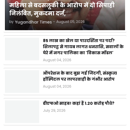
महिला से बदसलूकी के आरोप में दो सिपाही
निलंबित, मुकदमा दर्ज,
by
Yugandhar Times
-
August 05, 2026
85 लाख का खेल या पारदर्शिता पर पर्दा?
शिलापट्ट से गायब लागत धनराशि, सवालों के
घेरे में नगर पालिका का 'विकास मॉडल'
August 04, 2026
ऑपरेशन के बाद बुझ गई जिंदगी, संस्कृत्य
हॉस्पिटल पर लापरवाही के गंभीर आरोप
August 04, 2026
डीएफओ साहब! कहां हैं 1.20 करोड़ पौधे?
July 29, 2026