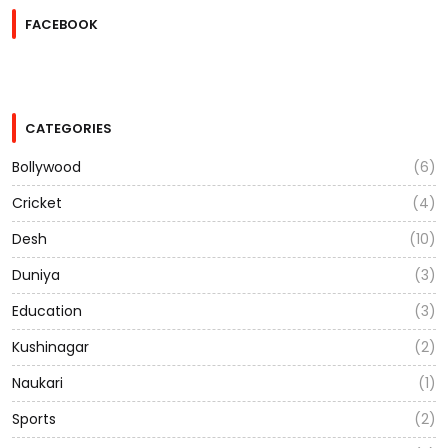
FACEBOOK
CATEGORIES
Bollywood
(6)
Cricket
(4)
Desh
(10)
Duniya
(3)
Education
(3)
Kushinagar
(2)
Naukari
(1)
Sports
(2)