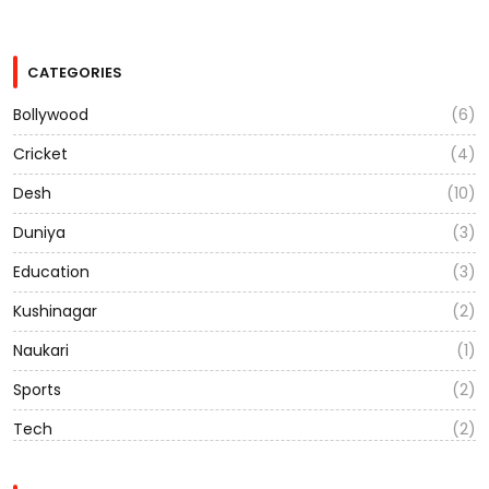
CATEGORIES
Bollywood
(6)
Cricket
(4)
Desh
(10)
Duniya
(3)
Education
(3)
Kushinagar
(2)
Naukari
(1)
Sports
(2)
Tech
(2)