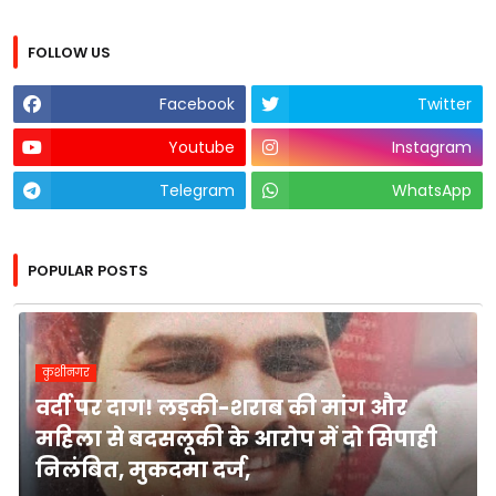
FOLLOW US
Facebook
Twitter
Youtube
Instagram
Telegram
WhatsApp
POPULAR POSTS
कुशीनगर
वर्दी पर दाग! लड़की-शराब की मांग और
महिला से बदसलूकी के आरोप में दो सिपाही
निलंबित, मुकदमा दर्ज,