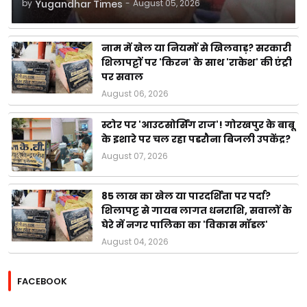
by
Yugandhar Times
-
August 05, 2026
नाम में खेल या नियमों से खिलवाड़? सरकारी
शिलापट्टों पर 'किरन' के साथ 'राकेश' की एंट्री
पर सवाल
August 06, 2026
स्टोर पर 'आउटसोर्सिंग राज'! गोरखपुर के बाबू
के इशारे पर चल रहा पडरौना बिजली उपकेंद्र?
August 07, 2026
85 लाख का खेल या पारदर्शिता पर पर्दा?
शिलापट्ट से गायब लागत धनराशि, सवालों के
घेरे में नगर पालिका का 'विकास मॉडल'
August 04, 2026
FACEBOOK