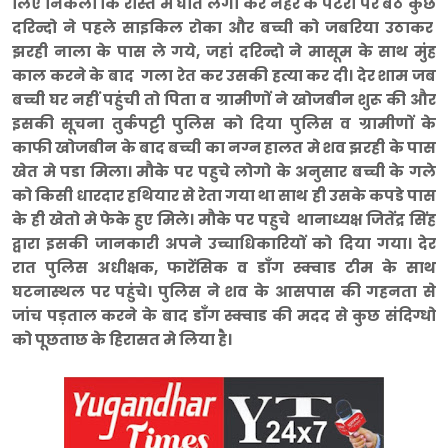
लिए निकली कि रास्ते में घात लगा कर नहर के पटरी पर बैठे कुछ
दरिन्दो ने पहले साइकिल रोका और बच्ची को जबरिया उठाकर
झरही नाला के पास ले गये, जहां दरिन्दो ने मासूम के साथ मुंह
काल करने के बाद गला रेत कर उसकी हत्या कर दी। देर शाम जब
बच्ची घर नहीं पहुंची तो पिता व ग्रामीणों ने खोजबीन शुरू की और
इसकी सूचना तुर्कपट्टी पुलिस को दिया पुलिस व ग्रामीणों के
काफी खोजबीन के बाद बच्ची का नग्न हालत मे शव झरही के पास
खेत मे पडा मिला। मौके पर पहुचे लोगो के अनुसार बच्ची के गले
को किसी धारदार हथियार से रेता गया था साथ ही उसके कपडे पास
के ही खेतो मे फेके हुए मिले। मौके पर पहुचे थानाध्यक्ष जितेंद्र सिंह
द्वारा इसकी जानकारी अपने उच्चाधिकारियों को दिया गया। देर
रात पुलिस अधीक्षक, फारेंसिक व डाँग स्क्वाड टीम के साथ
घटनास्थल पर पहुंचे। पुलिस ने शव के आसपास की गहनता से
जांच पड़ताल करने के बाद डाँग स्क्वाड की मदद से कुछ संदिग्धो
को पूछताछ के हिरासत मे लिया है।