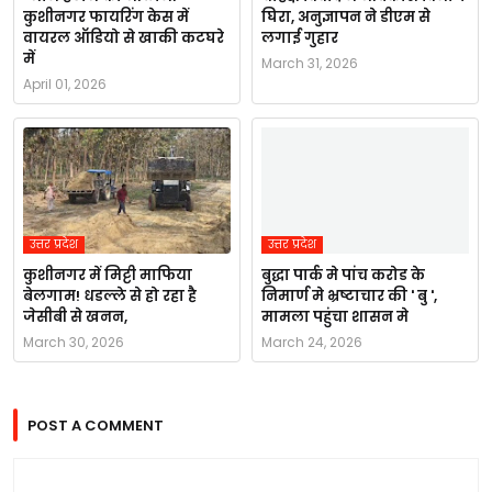
कुशीनगर फायरिंग केस में
घिरा, अनुज्ञापन ने डीएम से
वायरल ऑडियो से खाकी कटघरे
लगाई गुहार
में
March 31, 2026
April 01, 2026
उत्तर प्रदेश
उत्तर प्रदेश
कुशीनगर में मिट्टी माफिया
बुद्धा पार्क मे पांच करोड के
बेलगाम! धडल्ले से हो रहा है
निमार्ण मे भ्रष्टाचार की ' बु ',
जेसीबी से खनन,
मामला पहुंचा शासन मे
March 30, 2026
March 24, 2026
POST A COMMENT