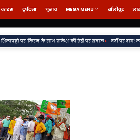
क्राइम
दुर्घटना
चुनाव
MEGA MENU
बॉलीवुड
ला
•
रन' के साथ 'राकेश' की एंट्री पर सवाल
वर्दी पर दाग! लड़की-शराब की म