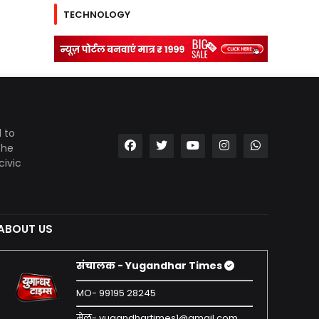
TECHNOLOGY
 to
the
civic
ABOUT US
संचालक - Yugandhar Times
MO- 99195 28245
मेल- yugandhartimes1@gmail.com