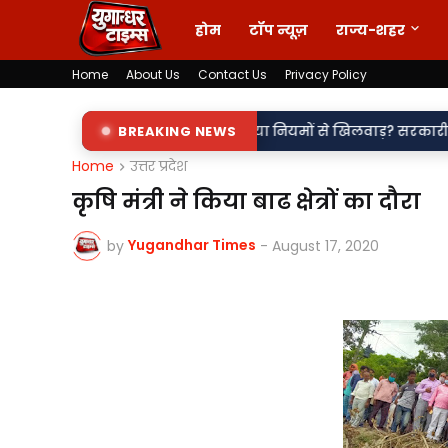
होम
टॉप न्यूज़
राज्य-शहर
Home
About Us
Contact Us
Privacy Policy
•
उपकेंद्र?
नाम में खेल या नियमों से खिलवाड़? सरकारी शिलापट्टों पर 'कि
BREAKING NEWS
Home
उत्तर प्रदेश
कृषि मंत्री ने किया बाढ क्षेत्रों का दौरा
Yugandhar Times
by
-
August 17, 2020