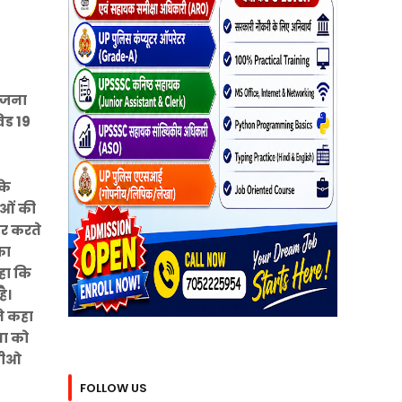
योजना
िड 19
के
ाओं की
िर करते
का
हा कि
ै।
ने कहा
सभा को
सडीओ
FOLLOW US