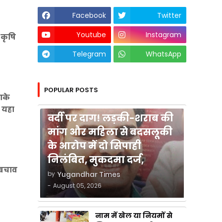
Facebook
Twitter
Youtube
Instagram
 कृषि
Telegram
WhatsApp
POPULAR POSTS
लाके
कुशीनगर
। यहा
वर्दी पर दाग! लड़की-शराब की
मांग और महिला से बदसलूकी
के आरोप में दो सिपाही
निलंबित, मुकदमा दर्ज,
ढ़ बचाव
by
Yugandhar Times
-
August 05, 2026
नाम में खेल या नियमों से