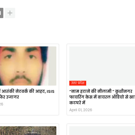
उत्तर प्रदेश
ं आतंकी नेटवर्क की आहट, ISIS
“नाम हटाने की नीलामी ” कुशीनगर
र फिर उजागर
फायरिंग केस में वायरल ऑडियो से ख
कटघरे में
26
April 01, 2026