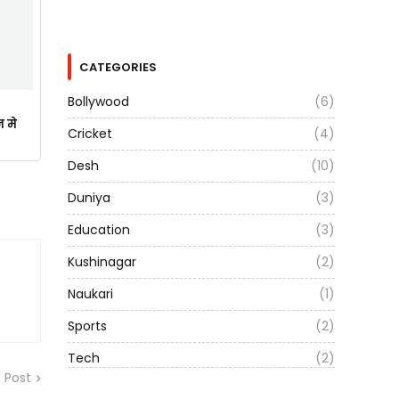
CATEGORIES
Bollywood
(6)
न मे
Cricket
(4)
Desh
(10)
Duniya
(3)
Education
(3)
Kushinagar
(2)
Naukari
(1)
Sports
(2)
Tech
(2)
 Post