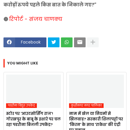
करोड़ों रुपये पहले किस बात के निकाले गए?"
रिपोर्ट - संजय चाणक्य
🔵
Facebook
YOU MIGHT LIKE
पडरौना विद्युत उपकेंद्र
कुशीनगर नगर पालिका
स्टोर पर 'आउटसोर्सिंग राज'!
नाम में खेल या नियमों से
गोरखपुर के बाबू के इशारे पर चल
खिलवाड़? सरकारी शिलापट्टों पर
रहा पडरौना बिजली उपकेंद्र?
'किरन' के साथ 'राकेश' की एंट्री