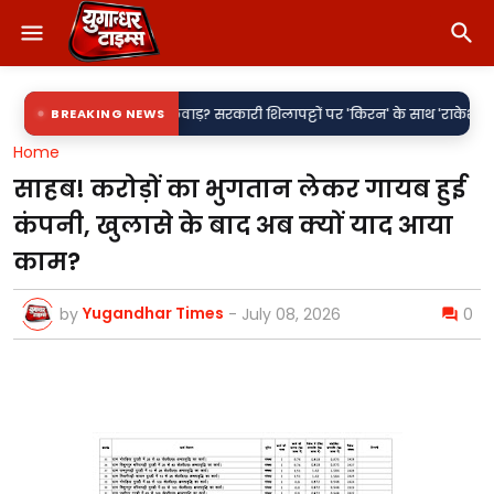
•
से खिलवाड़? सरकारी शिलापट्टों पर 'किरन' के साथ 'राकेश' की एंट्री पर सवाल
BREAKING NEWS
वर्
Home
साहब! करोड़ों का भुगतान लेकर गायब हुई
कंपनी, खुलासे के बाद अब क्यों याद आया
काम?
Yugandhar Times
by
-
July 08, 2026
0