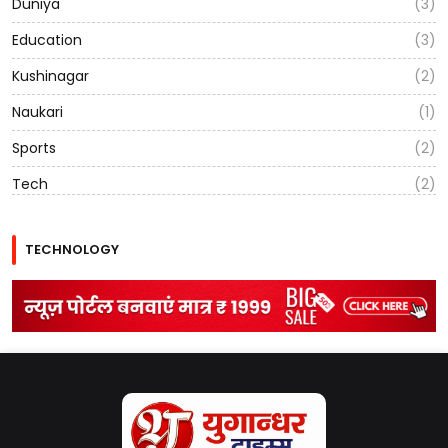
Duniya
(3)
Education
(3)
Kushinagar
(2)
Naukari
(1)
Sports
(2)
Tech
(2)
TECHNOLOGY