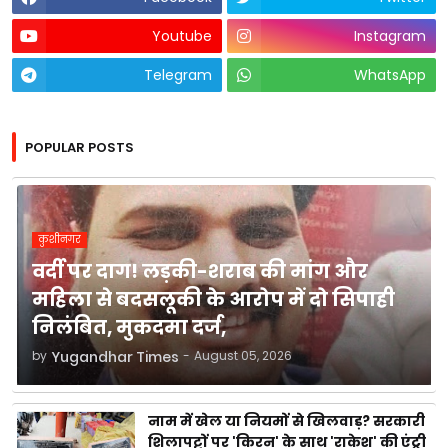
Youtube
Instagram
Telegram
WhatsApp
POPULAR POSTS
कुशीनगर
वर्दी पर दाग! लड़की-शराब की मांग और
महिला से बदसलूकी के आरोप में दो सिपाही
निलंबित, मुकदमा दर्ज,
by
Yugandhar Times
-
August 05, 2026
नाम में खेल या नियमों से खिलवाड़? सरकारी
शिलापट्टों पर 'किरन' के साथ 'राकेश' की एंट्री