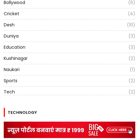
Bollywood
(6)
Cricket
(4)
Desh
(10)
Duniya
(3)
Education
(3)
Kushinagar
(2)
Naukari
(1)
Sports
(2)
Tech
(2)
TECHNOLOGY