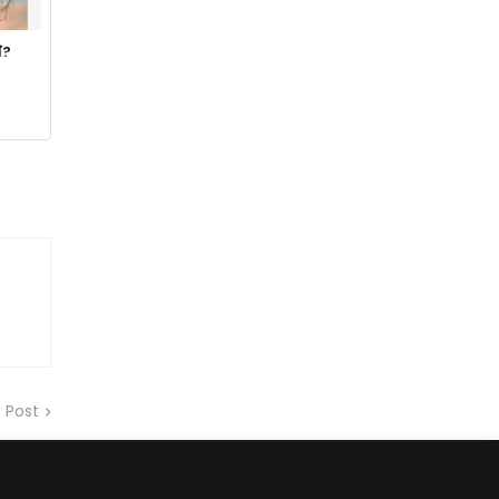
े?
 Post