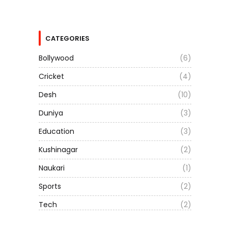
CATEGORIES
Bollywood
(6)
Cricket
(4)
Desh
(10)
Duniya
(3)
Education
(3)
Kushinagar
(2)
Naukari
(1)
Sports
(2)
Tech
(2)