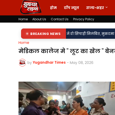
होम
टॉप न्यूज़
राज्य-शहर
Home
About Us
Contact Us
Privacy Policy
•
बदसलूकी के आरोप में दो सिपाही निलंबित, मुकदमा दर्ज,
BREAKING NEWS
85 लाख का खेल
Home
मेडिकल कालेज मे " लूट का खेल " बे
Yugandhar Times
by
-
May 08, 2026