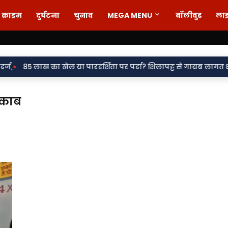
क्राइम
दुर्घटना
चुनाव
MEGA MENU
बॉलीवुड
ला
 या पारदर्शिता पर पर्दा? शिलापट्ट से गायब लागत धनराशि, सवालों के घे
नकाब