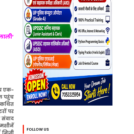
दलाली’
मय एक-
 पहुंच
र कथित
रों पर
 संवाद
मशीनें
FOLLOW US
ं निजी