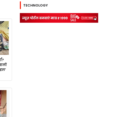
TECHNOLOGY
दा?
ालों
ॉडल'