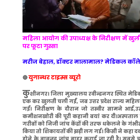
महिला आयोग की उपाध्यक्ष के निरीक्षण में खुल
पर फूटा गुस्सा
मरीज बेहाल, डॉक्टर मालामाल? मेडिकल कॉलेज
युगान्धर टाइम्स व्यूरो
🔴
कु
शीनगर। जिला मुख्यालय रवीन्द्रनगर स्थित मेड
एक कर खुलती चली गईं, जब उत्तर प्रदेश राज्य महि
गईं। निरीक्षण के दौरान जो तस्वीर सामने आई,उ
कमीशनखोरी की पूरी कहानी बयां कर दी।अस्पताल में
गरीबों को निजी जांच केंद्रों की तरफ धकेलने के गं
किया तो शिकायतों की झड़ी लग गई। किसी ने कहा दवा 
होने के बावजूद जांच बाहर कराई जा रही है। सबसे चौ