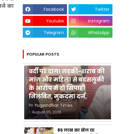
ेजने का
Facebook
Twitter
Youtube
Instagram
Telegram
WhatsApp
POPULAR POSTS
कुशीनगर
वर्दी पर दाग! लड़की-शराब की
मांग और महिला से बदसलूकी
के आरोप में दो सिपाही
निलंबित, मुकदमा दर्ज,
by
Yugandhar Times
-
August 05, 2026
85 लाख का खेल या