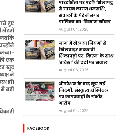
पारदर्शिता पर पर्दा? शिलापट्ट
से गायब लागत धनराशि,
सवालों के घेरे में नगर
पालिका का 'विकास मॉडल'
ते हुए
August 04, 2026
सेंटरों
, जबकि
नाम में खेल या नियमों से
्होंने
खिलवाड़? सरकारी
जच्चा-
शिलापट्टों पर 'किरन' के साथ
 की एक
'राकेश' की एंट्री पर सवाल
टर खुद
August 06, 2026
क्ष ने
्ध हों।
ऑपरेशन के बाद बुझ गई
से बड़ी
जिंदगी, संस्कृत्य हॉस्पिटल
पर लापरवाही के गंभीर
आरोप
August 04, 2026
धिकारी
FACEBOOK