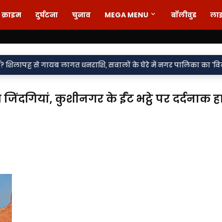
क्राइम
दुर्घटना
चुनाव
MEGA MENU
बॉलीवुड
ला
•
ागत धनराशि, सवालों के घेरे में नगर पालिका का 'विकास मॉडल'
ऑपरेशन 
ूम जिंदगियां, कुशीनगर के ईंट भट्ठे पर दर्दनाक ह