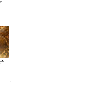
ोप
 को