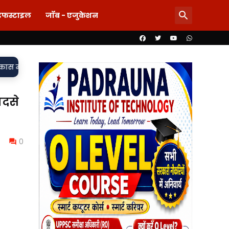
इफस्टाइल
जॉब - एजुकेशन
•
के बाद बुझ गई जिंदगी, संस्कृत्य हॉस्पिटल पर लापरवाही के गंभीर आरोप
ादसे
0