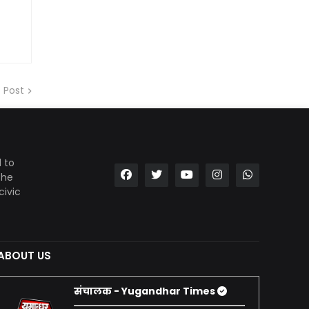
 Post
 to
the
civic
ABOUT US
संचालक - Yugandhar Times