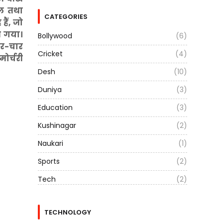
टेल तथा
CATEGORIES
हैं, जो
आ गया।
Bollywood
(6)
चार-चार
Cricket
(4)
ोर्चरी
Desh
(10)
Duniya
(3)
Education
(3)
Kushinagar
(2)
Naukari
(1)
Sports
(2)
Tech
(2)
TECHNOLOGY