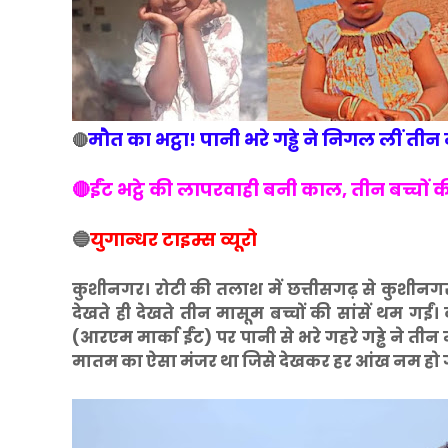
मौत का भट्ठा! पानी भरे गड्ढे ने निगल लीं तीन
🔴
🔴ईंट भट्ठे की लापरवाही बनी काल, तीन बच्चों 
🔵
युगान्धर टाइम्स व्यूरो
कुशीनगर। रोटी की तलाश में छत्तीसगढ़ से कुशीनग
देखते ही देखते तीन मासूम बच्चों की सांसें थम गईं। 
(आरएम मार्का ईंट) पर पानी से भरे गहरे गड्ढे ने ती
मातम का ऐसा मंजर था जिसे देखकर हर आंख नम हो 