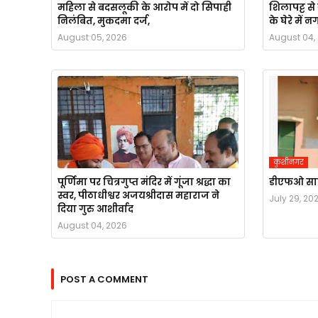
महिला से बदसलूकी के आरोप में दो सिपाही
शिलापट्ट स
निलंबित, मुकदमा दर्ज,
के घेरे मे
August 05, 2026
August 04,
कुशीनगर
पूर्णिमा पर चित्रगुप्त मंदिर में गूंजा श्रद्धा का
डीएफओ साहब!
स्वर, पीठाधीश्वर अजयश्रीदास महाराज ने
July 29, 20
दिया गुरु आशीर्वाद
August 04, 2026
POST A COMMENT