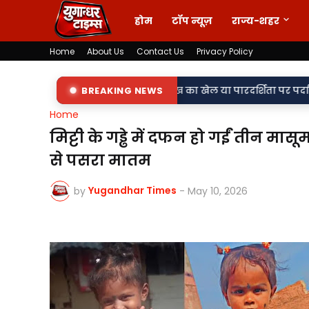
होम
टॉप न्यूज़
राज्य-शहर
Home
About Us
Contact Us
Privacy Policy
•
मा दर्ज,
85 लाख का खेल या पारदर्शिता पर पर्दा? शिलापट्ट से गायब ल
BREAKING NEWS
Home
मिट्टी के गड्ढे में दफन हो गईं तीन मास
से पसरा मातम
Yugandhar Times
by
-
May 10, 2026