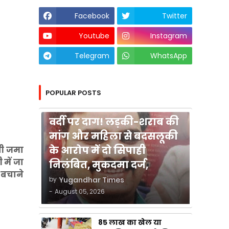
Facebook
Twitter
Youtube
Instagram
Telegram
WhatsApp
POPULAR POSTS
कुशीनगर
वर्दी पर दाग! लड़की-शराब की
मांग और महिला से बदसलूकी
के आरोप में दो सिपाही
नी जमा
में जा
निलंबित, मुकदमा दर्ज,
ो बचाने
by
Yugandhar Times
-
August 05, 2026
85 लाख का खेल या