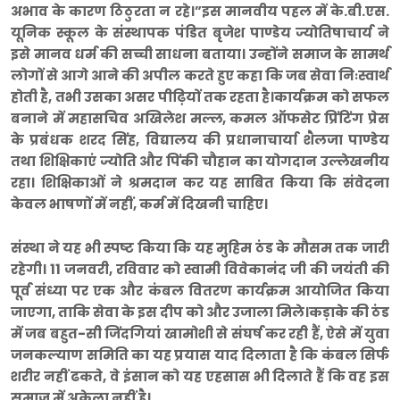
अभाव के कारण ठिठुरता न रहे।”इस मानवीय पहल में के.बी.एस.
यूनिक स्कूल के संस्थापक पंडित बृजेश पाण्डेय ज्योतिषाचार्य ने
इसे मानव धर्म की सच्ची साधना बताया। उन्होंने समाज के सामर्थ
लोगों से आगे आने की अपील करते हुए कहा कि जब सेवा निःस्वार्थ
होती है, तभी उसका असर पीढ़ियों तक रहता है।कार्यक्रम को सफल
बनाने में महासचिव अखिलेश मल्ल, कमल ऑफसेट प्रिंटिंग प्रेस
के प्रबंधक शरद सिंह, विद्यालय की प्रधानाचार्या शैलजा पाण्डेय
तथा शिक्षिकाएं ज्योति और पिंकी चौहान का योगदान उल्लेखनीय
रहा। शिक्षिकाओं ने श्रमदान कर यह साबित किया कि संवेदना
केवल भाषणों में नहीं, कर्म में दिखनी चाहिए।
संस्था ने यह भी स्पष्ट किया कि यह मुहिम ठंड के मौसम तक जारी
रहेगी। 11 जनवरी, रविवार को स्वामी विवेकानंद जी की जयंती की
पूर्व संध्या पर एक और कंबल वितरण कार्यक्रम आयोजित किया
जाएगा, ताकि सेवा के इस दीप को और उजाला मिले।कड़ाके की ठंड
में जब बहुत-सी जिंदगियां खामोशी से संघर्ष कर रही हैं, ऐसे में युवा
जनकल्याण समिति का यह प्रयास याद दिलाता है कि कंबल सिर्फ
शरीर नहीं ढकते, वे इंसान को यह एहसास भी दिलाते हैं कि वह इस
समाज में अकेला नहीं है।