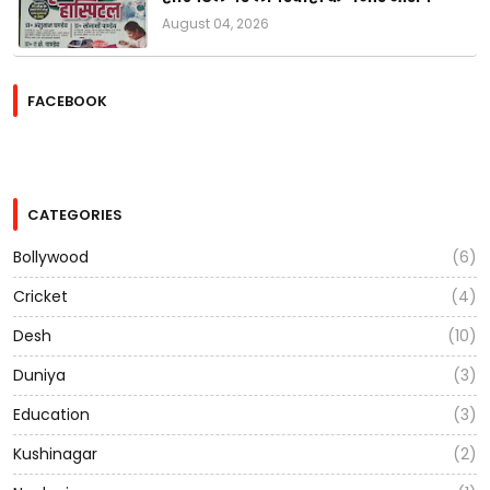
August 04, 2026
FACEBOOK
CATEGORIES
Bollywood
(6)
Cricket
(4)
Desh
(10)
Duniya
(3)
Education
(3)
Kushinagar
(2)