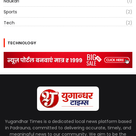
Naukari
(1)
Sports
(2)
Tech
(2)
TECHNOLOGY
Yugandhar Times is a dedicated local news platform based
in Padrauna, committed to delivering accurate, timely, and
meaningful news to our community. We aim to be the