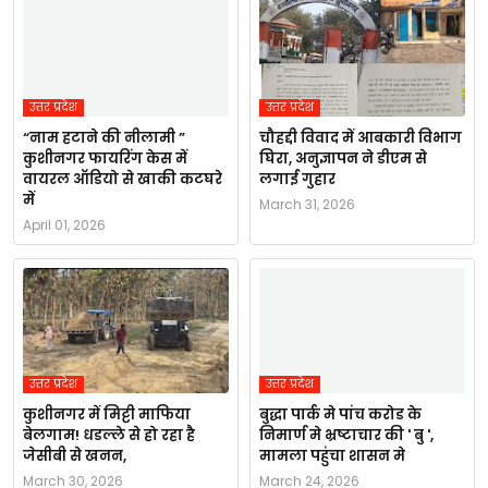
उत्तर प्रदेश
उत्तर प्रदेश
“नाम हटाने की नीलामी ”
चौहद्दी विवाद में आबकारी विभाग
कुशीनगर फायरिंग केस में
घिरा, अनुज्ञापन ने डीएम से
वायरल ऑडियो से खाकी कटघरे
लगाई गुहार
में
March 31, 2026
April 01, 2026
उत्तर प्रदेश
उत्तर प्रदेश
कुशीनगर में मिट्टी माफिया
बुद्धा पार्क मे पांच करोड के
बेलगाम! धडल्ले से हो रहा है
निमार्ण मे भ्रष्टाचार की ' बु ',
जेसीबी से खनन,
मामला पहुंचा शासन मे
March 30, 2026
March 24, 2026