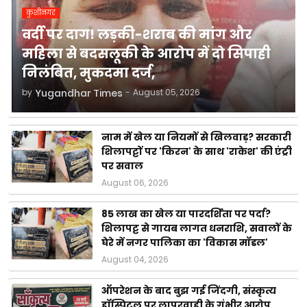
कुशीनगर
वर्दी पर दाग! लड़की-शराब की मांग और
महिला से बदसलूकी के आरोप में दो सिपाही
निलंबित, मुकदमा दर्ज,
by
Yugandhar Times
-
August 05, 2026
नाम में खेल या नियमों से खिलवाड़? सरकारी
शिलापट्टों पर 'किरन' के साथ 'राकेश' की एंट्री
पर सवाल
August 06, 2026
85 लाख का खेल या पारदर्शिता पर पर्दा?
शिलापट्ट से गायब लागत धनराशि, सवालों के
घेरे में नगर पालिका का 'विकास मॉडल'
August 04, 2026
ऑपरेशन के बाद बुझ गई जिंदगी, संस्कृत्य
हॉस्पिटल पर लापरवाही के गंभीर आरोप