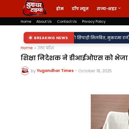
होम
टॉप न्यूज़
राज्य-शहर
Home
About Us
Contact Us
Privacy Policy
•
ूकी के आरोप में दो सिपाही निलंबित, मुकदमा दर्ज,
BREAKING NEWS
85 लाख का खेल या 
Home
उत्तर प्रदेश
शिक्षा निदेशक ने डीआईओएस को भेजा 
Yugandhar Times
by
-
October 18, 2025