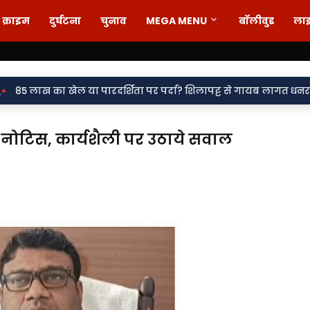
क्राइम
दुर्घटना
चुनाव
MEGA MENU
बॉलीवुड
ला
पारदर्शिता पर पर्दा? शिलापट्ट से गायब लागत धनराशि, सवालों के घेरे म
नोटिस, कार्यशैली पर उठाये सवाल