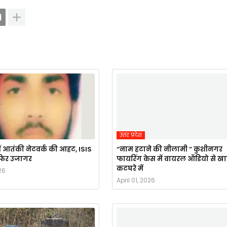
उत्तर प्रदेश
ं आतंकी नेटवर्क की आहट, ISIS
“नाम हटाने की नीलामी ” कुशीनगर
र फिर उजागर
फायरिंग केस में वायरल ऑडियो से ख
कटघरे में
26
April 01, 2026