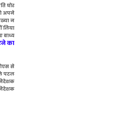
रति घोर
को अपने
आख्या न
ीं लिया
ए बाध्य
ने का
ओएस से
ले पटल
 निदेशक
 निदेशक