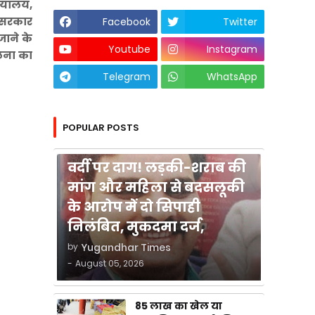
्यायालय,
श सरकार
Facebook
Twitter
जाने के
Youtube
Instagram
ेलना का
Telegram
WhatsApp
POPULAR POSTS
कुशीनगर
वर्दी पर दाग! लड़की-शराब की
मांग और महिला से बदसलूकी
के आरोप में दो सिपाही
निलंबित, मुकदमा दर्ज,
by
Yugandhar Times
-
August 05, 2026
85 लाख का खेल या