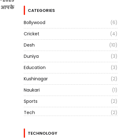
 व आपके
CATEGORIES
Bollywood
(6)
Cricket
(4)
Desh
(10)
Duniya
(3)
Education
(3)
Kushinagar
(2)
Naukari
(1)
Sports
(2)
Tech
(2)
TECHNOLOGY