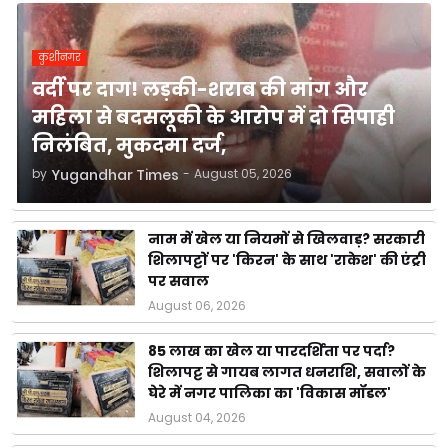
कुशीनगर
वर्दी पर दाग! लड़की-शराब की मांग और
महिला से बदसलूकी के आरोप में दो सिपाही
निलंबित, मुकदमा दर्ज,
by
Yugandhar Times
-
August 05, 2026
नाम में खेल या नियमों से खिलवाड़? सरकारी
शिलापट्टों पर 'किरन' के साथ 'राकेश' की एंट्री
पर सवाल
August 06, 2026
85 लाख का खेल या पारदर्शिता पर पर्दा?
शिलापट्ट से गायब लागत धनराशि, सवालों के
घेरे में नगर पालिका का 'विकास मॉडल'
August 04, 2026