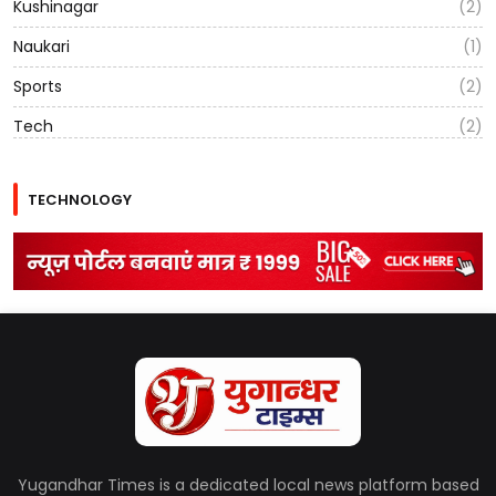
Kushinagar
(2)
Naukari
(1)
Sports
(2)
Tech
(2)
TECHNOLOGY
Yugandhar Times is a dedicated local news platform based