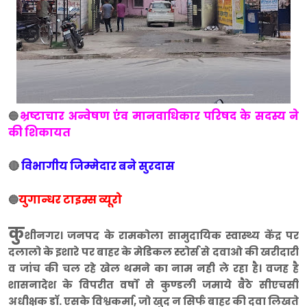
भ्रष्टाचार अन्वेषण एंव मानवाधिकार परिषद के सदस्य ने
🔵
की शिकायत
🔴
विभागीय जिम्मेदार बने सुरदास
युगान्धर टाइम्स व्यूरो
🔵
कु
शीनगर। जनपद के रामकोला सामुदायिक स्वास्थ्य केंद्र पर
दलालो के इशारे पर बाहर के मेडिकल स्टोर्स से दवाओ की खरीदारी
व जांच की चल रहे खेल थमने का नाम नही ले रहा है। वजह है
शासनादेश के विपरीत वर्षो से कुण्डली जमाये बैठे सीएचसी
अधीक्षक डाॅ. एसके विश्वकर्मा, जो खुद न सिर्फ बाहर की दवा लिखते