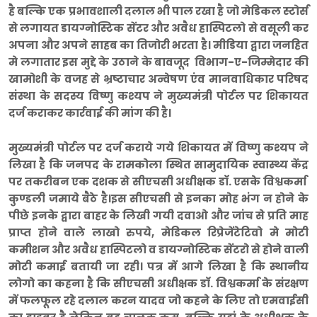
है बल्कि एक प्रभावशाली दलाल भी पाल रखा है जो मेडिकल स्टोर्स
से लगायत डायग्नोस्टिक सेंटर और अवैध हास्पिटलो से वसूली कर
अपना और अपने साहब का तिजोरी भरता है। मीडिया द्वारा जनहित
मे लगातार इस मुद्दे के उठाने के बावजूद विभाग-ए-जिम्मेदार की
खामोशी के वजह से भ्रष्टाचार अन्वेषण एंव मानवाधिकार परिषद
संस्था के सदस्य विष्णु कश्यप ने मुख्यमंत्री पोर्टल पर शिकायत
दर्ज कराकर कार्रवाई की मांग की है।
मुख्यमंत्री पोर्टल पर दर्ज कराये गये शिकायत में विष्णु कश्यप ने
लिखा है कि जनपद के रामकोला स्थित सामुदायिक स्वास्थ्य केंद्र
पर तकरीबन एक दशक से सीएचसी अधीक्षक डाॅ. एसके विश्वकर्मा
कुण्डली जमाये बैठे है।इस सीएचसी से इनका मोह भंग न होने के
पीछे इनके द्वारा बाहर के लिखी गयी दवाओ और जांच से प्रति माह
प्राप्त होने वाले लाखो रुपये, मेडिकल रिप्रेजेंटेटिवो मे मोटी
कमीशन और अवैध हास्पिटलो व डायग्नोस्टिक सेंटरो से होने वाली
मोटी कमाई बतायी जा रही। पत्र में आगे लिखा है कि स्थानीय
लोगो का कहना है कि सीएचसी अधीक्षक डाॅ. विश्वकर्मा के संरक्षण
में फलफूल रहे दलाल करन यादव जो कहने के लिए तो एमवाईसी