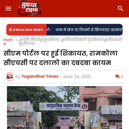
•
ी उपकेंद्र? औ
BREAKING NEWS
नाम में खेल या नियमों से खिलवाड़? सरकारी शिलापट्टों पर 'किरन' क
Hom
@यूपी सीएम@कुशीनगर @जिलाधिकारी कुशीनगर@सीएमओ
e
कुशीनगर
सीएम पोर्टल पर हुई शिकायत, रामकोला
सीएचसी पर दलालो का दबदबा कायम
Yugandhar Times
by
-
June 24, 2025
0