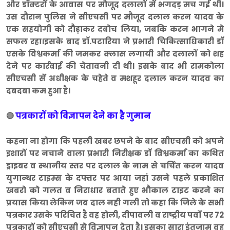
और डॉक्टरों के आवास पर मौजूद दलालों में भगदड़ मच गई थी।
उस दौरान पुलिस ने सीएचसी पर मौजूद दलाल करन यादव के
एक सहयोगी को दौड़ाकर दबोच लिया, जबकि करन भागने मे
सफल रहा।इसके बाद डाॅ.पटारिया ने प्रभारी चिकित्साधिकारी डाॅ
एसके विश्वकर्मा की जमकर क्लास लगायी और दलालों को शह
देने पर कार्रवाई की चेतावनी दी थी। इसके बाद भी रामकोला
सीएचसी सें अधीक्षक के चहेते व मशहूर दलाल करन यादव का
दबदबा कम हुआ है।
पत्रकारों को विज्ञापन देने का है गुमान
🔴
कहना ना होगा कि पहली खबर छपने के बाद सीएचसी को अपने
इशारों पर नचाने वाला प्रभारी निरीक्षक डाॅ विश्वकर्मा का कथित
ड्राइबर व स्थानीय स्तर पर दलाल के नाम से चर्चित करन यादव
युगान्धर टाइम्स के दफ्तर पर आया जहां उसने पहले प्रकाशित
खबरो को गलत व निराधार बताते हुए भौकाल टाइट करने का
प्रयास किया लेकिन जब दाल नही गली तो कहा कि जिले के सभी
पत्रकार उसके परिचित है वह होली, दीपावली व राष्ट्रीय पर्वो पर 72
पत्रकारों को सीएचसी से विज्ञापन देता है। इसका सारा इंतजाम वह