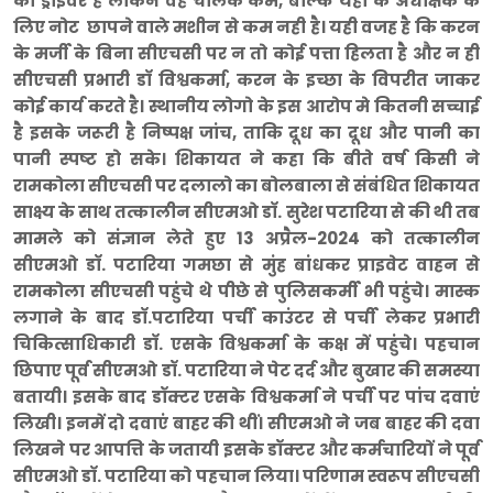
का ड्राइवर है लेकिन वह चालक कम, बल्कि यहां के अधीक्षक के
लिए नोट छापने वाले मशीन से कम नही है। यही वजह है कि करन
के मर्जी के बिना सीएचसी पर न तो कोई पत्ता हिलता है और न ही
सीएचसी प्रभारी डाॅ विश्वकर्मा, करन के इच्छा के विपरीत जाकर
कोई कार्य करते है। स्थानीय लोगो के इस आरोप मे कितनी सच्चाई
है इसके जरूरी है निष्पक्ष जांच, ताकि दूध का दूध और पानी का
पानी स्पष्ट हो सके। शिकायत ने कहा कि बीते वर्ष किसी ने
रामकोला सीएचसी पर दलालो का बोलबाला से संबंधित शिकायत
साक्ष्य के साथ तत्कालीन सीएमओ डाॅ. सुरेश पटारिया से की थी तब
मामले को संज्ञान लेते हुए 13 अप्रैल-2024 को तत्कालीन
सीएमओ डाॅ. पटारिया गमछा से मुंह बांधकर प्राइवेट वाहन से
रामकोला सीएचसी पहुंचे थे पीछे से पुलिसकर्मी भी पहुंचे। मास्क
लगाने के बाद डाॅ.पटारिया पर्ची काउंटर से पर्ची लेकर प्रभारी
चिकित्साधिकारी डाॅ. एसके विश्वकर्मा के कक्ष में पहुंचे। पहचान
छिपाए पूर्व सीएमओ डॉ. पटारिया ने पेट दर्द और बुखार की समस्या
बतायी। इसके बाद डॉक्टर एसके विश्वकर्मा ने पर्ची पर पांच दवाएं
लिखी। इनमें दो दवाएं बाहर की थीं। सीएमओ ने जब बाहर की दवा
लिखने पर आपत्ति के जतायी इसके डॉक्टर और कर्मचारियों ने पूर्व
सीएमओ डाॅ. पटारिया को पहचान लिया। परिणाम स्वरूप सीएचसी