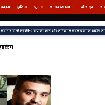
क्राइम
दुर्घटना
चुनाव
MEGA MENU
बॉलीवुड
ला
ी-शराब की मांग और महिला से बदसलूकी के आरोप में दो सिपाही निलंबित, म
हड़कंप