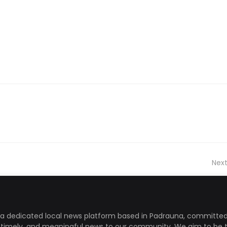
Next
a dedicated local news platform based in Padrauna, committed
, timely, and meaningful news to our community. We aim to be 