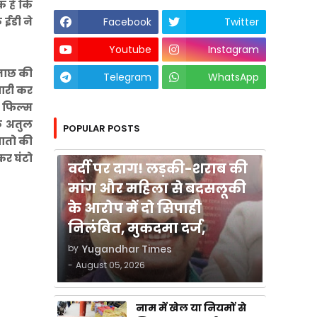
क है कि
 ईडी ने
Facebook
Twitter
Youtube
Instagram
छताछ की
Telegram
WhatsApp
मारी कर
ए फिल्म
कि अतुल
POPULAR POSTS
जातो की
कुशीनगर
कर घंटो
वर्दी पर दाग! लड़की-शराब की
मांग और महिला से बदसलूकी
के आरोप में दो सिपाही
निलंबित, मुकदमा दर्ज,
by
Yugandhar Times
-
August 05, 2026
नाम में खेल या नियमों से