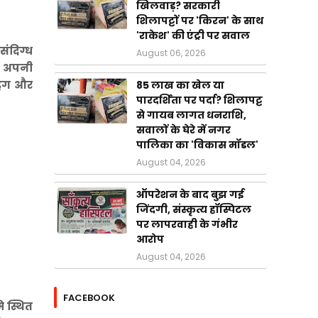
खिलवाड़? सरकारी
शिलापट्टों पर 'किरन' के साथ
'राकेश' की एंट्री पर सवाल
संदिग्ध
August 06, 2026
तव अपनी
रिंग और
85 लाख का खेल या
पारदर्शिता पर पर्दा? शिलापट्ट
से गायब लागत धनराशि,
सवालों के घेरे में नगर
पालिका का 'विकास मॉडल'
August 04, 2026
ऑपरेशन के बाद बुझ गई
जिंदगी, संस्कृत्य हॉस्पिटल
पर लापरवाही के गंभीर
आरोप
August 04, 2026
FACEBOOK
े स्थित