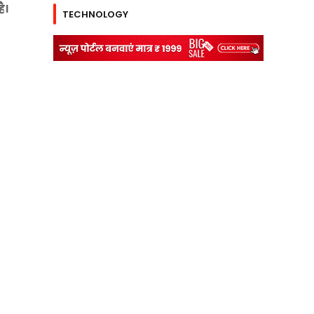
ै।
TECHNOLOGY