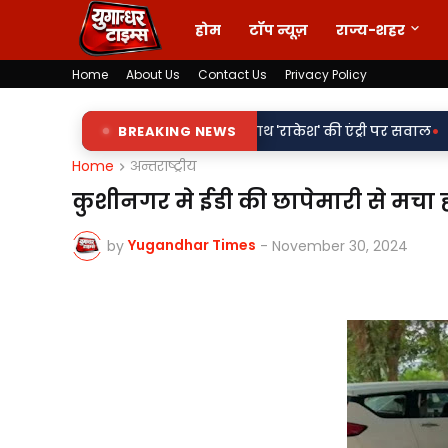
होम
टॉप न्यूज़
राज्य-शहर
Home
About Us
Contact Us
Privacy Policy
•
ट्टों पर 'किरन' के साथ 'राकेश' की एंट्री पर सवाल
BREAKING NEWS
वर्दी पर दाग! लड़क
Home
अन्तराष्ट्रीय
कुशीनगर मे ईडी की छापेमारी से मचा 
Yugandhar Times
by
-
November 30, 2024