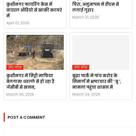
कुशीनगर फायरिंग केस में
घिरा, अनुज्ञापन ने डीएम से
वायरल ऑडियो से खाकी कटघरे
लगाई गुहार
में
March 31, 2026
April 01, 2026
उत्तर प्रदेश
उत्तर प्रदेश
कुशीनगर में मिट्टी माफिया
बुद्धा पार्क मे पांच करोड के
बेलगाम! धडल्ले से हो रहा है
निमार्ण मे भ्रष्टाचार की ' बु ',
जेसीबी से खनन,
मामला पहुंचा शासन मे
March 30, 2026
March 24, 2026
POST A COMMENT