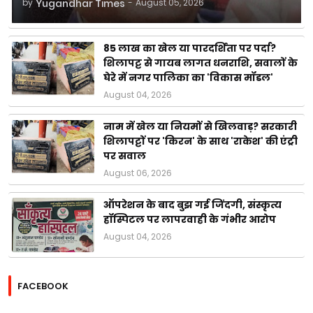
by
Yugandhar Times
-
August 05, 2026
85 लाख का खेल या पारदर्शिता पर पर्दा?
शिलापट्ट से गायब लागत धनराशि, सवालों के
घेरे में नगर पालिका का 'विकास मॉडल'
August 04, 2026
नाम में खेल या नियमों से खिलवाड़? सरकारी
शिलापट्टों पर 'किरन' के साथ 'राकेश' की एंट्री
पर सवाल
August 06, 2026
ऑपरेशन के बाद बुझ गई जिंदगी, संस्कृत्य
हॉस्पिटल पर लापरवाही के गंभीर आरोप
August 04, 2026
FACEBOOK