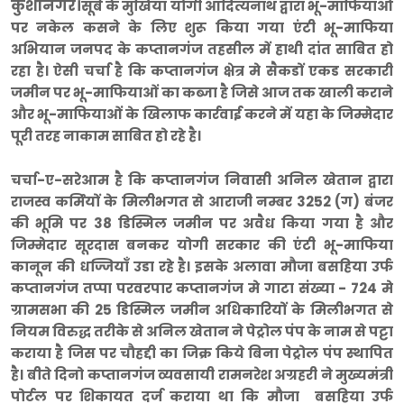
कुशीनगर।
सूबे के मुखिया योगी आदित्यनाथ द्वारा भू-माफियाओं
पर नकेल कसने के लिए शुरू किया गया एंटी भू-माफिया
अभियान जनपद के कप्तानगंज तहसील में हाथी दांत साबित हो
रहा है। ऐसी चर्चा है कि कप्तानगंज क्षेत्र मे सैकडों एकड सरकारी
जमीन पर भू-माफियाओं का कब्जा है जिसे आज तक खाली कराने
और भू-माफियाओं के खिलाफ कार्रवाई करने में यहा के जिम्मेदार
पूरी तरह नाकाम साबित हो रहे है।
चर्चा-ए-सरेआम है कि कप्तानगंज निवासी अनिल खेतान द्वारा
राजस्व कर्मियों के मिलीभगत से आराजी नम्बर 3252 (ग) बंजर
की भूमि पर 38 डिस्मिल जमीन पर अवैध किया गया है और
जिम्मेदार सूरदास बनकर योगी सरकार की एंटी भू-माफिया
कानून की धज्जियाँ उडा रहे है। इसके अलावा मौजा बसहिया उर्फ
कप्तानगंज तप्पा परवरपार कप्तानगंज मे गाटा संख्या - 724 मे
ग्रामसभा की 25 डिस्मिल जमीन अधिकारियों के मिलीभगत से
नियम विरुद्ध तरीके से अनिल खेतान ने पेट्रोल पंप के नाम से पट्टा
कराया है जिस पर चौहद्दी का जिक्र किये बिना पेट्रोल पंप स्थापित
है। बीते दिनो कप्तानगंज व्यवसायी रामनरेश अग्रहरी ने मुख्यमंत्री
पोर्टल पर शिकायत दर्ज कराया था कि मौजा बसहिया उर्फ