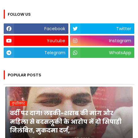
FOLLOW US
Facebook
Twitter
Youtube
Instagram
Telegram
WhatsApp
POPULAR POSTS
कुशीनगर
वर्दी पर दाग! लड़की-शराब की मांग और
महिला से बदसलूकी के आरोप में दो सिपाही
निलंबित, मुकदमा दर्ज,