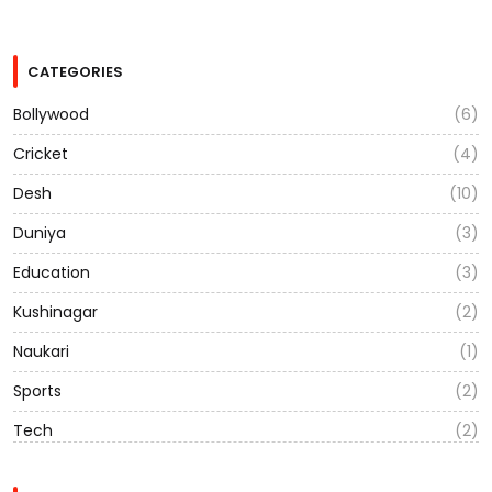
CATEGORIES
Bollywood
(6)
Cricket
(4)
Desh
(10)
Duniya
(3)
Education
(3)
Kushinagar
(2)
Naukari
(1)
Sports
(2)
Tech
(2)