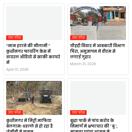
उत्तर प्रदेश
उत्तर प्रदेश
“नाम हटाने की नीलामी ”
चौहद्दी विवाद में आबकारी विभाग
कुशीनगर फायरिंग केस में
घिरा, अनुज्ञापन ने डीएम से
वायरल ऑडियो से खाकी कटघरे
लगाई गुहार
में
March 31, 2026
April 01, 2026
उत्तर प्रदेश
उत्तर प्रदेश
कुशीनगर में मिट्टी माफिया
बुद्धा पार्क मे पांच करोड के
बेलगाम! धडल्ले से हो रहा है
निमार्ण मे भ्रष्टाचार की ' बु ',
जेसीबी से खनन,
मामला पहुंचा शासन मे