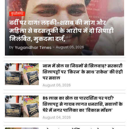
कुशीनगर
वर्दी पर दाग! लड़की-शराब की मांग और
महिला से बदसलूकी के आरोप में दो सिपाही
निलंबित, मुकदमा दर्ज,
by
Yugandhar Times
-
August 05, 2026
नाम में खेल या नियमों से खिलवाड़? सरकारी
शिलापट्टों पर 'किरन' के साथ 'राकेश' की एंट्री
पर सवाल
August 06, 2026
85 लाख का खेल या पारदर्शिता पर पर्दा?
शिलापट्ट से गायब लागत धनराशि, सवालों के
घेरे में नगर पालिका का 'विकास मॉडल'
August 04, 2026