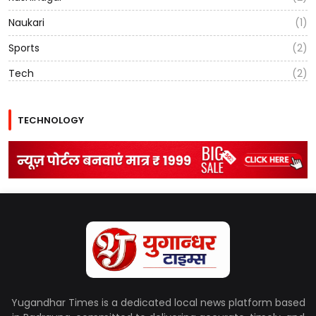
Naukari
(1)
Sports
(2)
Tech
(2)
TECHNOLOGY
Yugandhar Times is a dedicated local news platform based