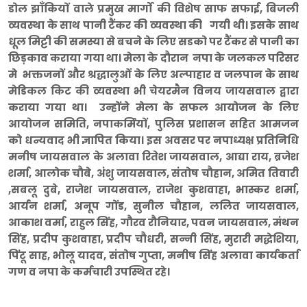
डोल झाँकियों वाले प्रमुख मार्गों की विशेष साफ सफाई, बिजली
व्यवस्था के साथ पानी टैंकर की व्यवस्था की गयी थी। इसके साथ
धूल मिट्टी की समस्या से बचने के लिए सडको पर टैंकर से पानी का
छिड़काव कराया गया था। मेला के दौरान नपा के जलकल परिसर
मे भक्तजनों और श्रद्धालुओं के लिए अल्पाहार व जलपान के साथ
मेडिकल किट की व्यवस्था भी चेयरमैन विनय जायसवाल द्वारा
कराया गया था। उन्होंने मेला के सफल आयोजन के लिए
आयोजन समिति, नपाकर्मियों, पुलिस प्रशासन सहित आमजन
को धन्यवाद भी ज्ञापित किया। इस अवसर पर नपाध्यक्ष प्रतिनिधि
मनीष जायसवाल के अलावा रितेश जायसवाल, आद्या राय, ब्रजेश
शर्मा, आलोक चौबे, अंशु जायसवाल, संतोष चौहान, अमित तिवारी
,सबलू दुबे, राजेश जायसवाल, राजेश कुशवाहा, भास्कर शर्मा,
आर्यन शर्मा, अनूप गोंड, सुनील चौहान, ललित जायसवाल,
आकाश वर्मा, राहुल सिंह, गौरव रौनियार, पवन जायसवाल, मंथन
सिंह, प्रदीप कुशवाहा, प्रदीप चौधरी, सन्नी सिंह, मुरारी मद्धेशिया,
पिंटू साह, भोलू यादव, संतोष गुप्ता, मनीष सिंह अलावा कार्यकर्ता
गण व नपा के कर्मचारी उपस्थित रहे।