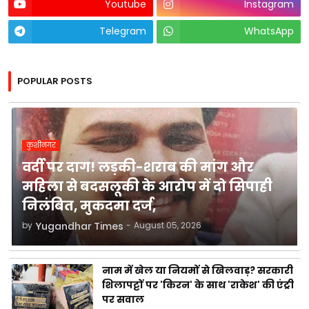
Youtube
Instagram
Telegram
WhatsApp
POPULAR POSTS
कुशीनगर
वर्दी पर दाग! लड़की-शराब की मांग और
महिला से बदसलूकी के आरोप में दो सिपाही
निलंबित, मुकदमा दर्ज,
by
Yugandhar Times
-
August 05, 2026
नाम में खेल या नियमों से खिलवाड़? सरकारी
शिलापट्टों पर 'किरन' के साथ 'राकेश' की एंट्री
पर सवाल