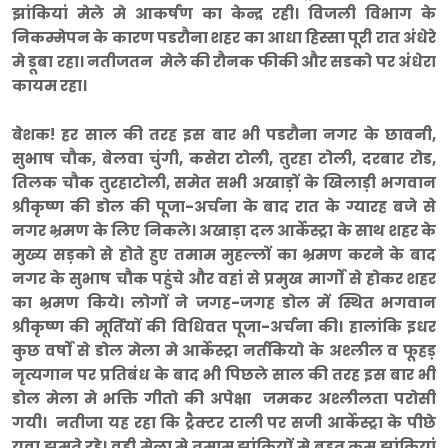
झांकियां मेले मे आकर्षण का केन्द्र रही। विजली विभाग के
निकम्मेपन के कारण पडरौना शहर का आधा हिस्सा पूरी रात अंधेरे
मे डूबा रहा। नतीजतन मेले की रौनक फीकी और सडको पर अंधेरा
कायम रहा।
बेशक! हर साल की तरह इस बार भी पडरौना नगर के छावनी,
सुभाष चौक, बेलवा चुंगी, कसेरा टोली, तुरहा टोली, दरबार रोड,
तिलक चौक तुरहाटोली, समेत सभी अखाड़ों के खिलाड़ी भगवान
श्रीकृष्ण की डोल की पूजा-अर्चना के बाद रात के ग्यारह बजे से
नगर भ्रमण के लिए निकले। अखाड़ा दल आर्केस्ट्रा के साथ शहर के
मुख्य सड़को से होते हुए तमाम मुहल्लों का भ्रमण करने के बाद
नगर के सुभाष चौक पहुंचे और वहां से प्रमुख मार्गों से होकर शहर
का भ्रमण किये। लोगों ने जगह-जगह डोल में स्थित भगवान
श्रीकृष्ण की मूर्तियों की विधिवत पूजा-अर्चना की। हालांकि इधर
कुछ वर्षों से डोल मेला मे आर्केस्ट्रा नर्तकियो के अश्लील व फूहड़
नृत्यगान पर प्रतिबंध के बाद भी पिछले साल की तरह इस बार भी
डोल मेला मे भक्ति गीतो की अपेक्षा जमकर अश्लीलता परोसी
गयी। नतीजा यह रहा कि ट्रैक्टर टाली पर सजी आर्केस्ट्रा के पीछे
युवा झूमते रहे। वही
मेला मे तमाम झांकियों मे बहुत कम झांकियां