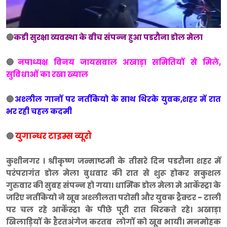
🔴
कडी सुरक्षा व्यवस्था के बीच संपन्न हुआ पडरौना डोल मेला
🔵
नपाध्यक्ष विनय जायसवाल अखाड़ा समितियों से मिले,
सुविधाओं का रखा ख्याल
🔴
अश्लील गानों पर नर्तकियो के साथ थिरके युवक,शहर में रात
भर रही चहल कदमी
युगान्धर टाइम्स व्यूरो
🔵
कुशीनगर । श्रीकृष्ण जन्माष्टमी के तीसरे दिन पडरौना शहर में
परंपरागंत डोल मेला बुधवार की रात से शुरू होकर सकुशल
गुरुवार की सुबह संपन्न हो गया। धार्मिक डोल मेला मे आर्केस्ट्रा के
जरिए नर्तकियो ने खूब अश्लीलता परोसी और युवक ट्रैक्टर - टाली
पर चल रहे आर्केस्ट्रा के पीछे पूरी रात थिरकते रहे। अखाड़ा
खिलाड़ियों के हैरतअंगेज करतब लोगों को खूब भायी। मनमोहक