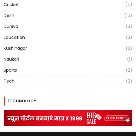
Cricket
(4)
Desh
(10)
Duniya
(3)
Education
(3)
Kushinagar
(2)
Naukari
(1)
Sports
(2)
Tech
(2)
TECHNOLOGY