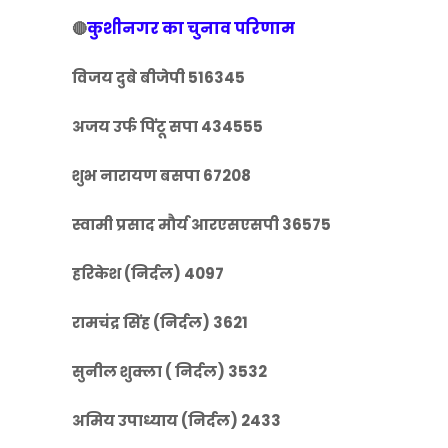
कुशीनगर का चुनाव परिणाम
🔴
विजय दुबे बीजेपी 516345
अजय उर्फ पिंटू सपा 434555
शुभ नारायण बसपा 67208
स्वामी प्रसाद मौर्य आरएसएसपी 36575
हरिकेश (निर्दल) 4097
रामचंद्र सिंह (निर्दल) 3621
सुनील शुक्ला ( निर्दल) 3532
अमिय उपाध्याय (निर्दल) 2433