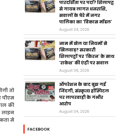
पारदर्शिता पर पर्दा? शिलापट्ट
से गायब लागत धनराशि,
सवालों के घेरे में नगर
पालिका का 'विकास मॉडल'
August 04, 2026
नाम में खेल या नियमों से
खिलवाड़? सरकारी
शिलापट्टों पर 'किरन' के साथ
'राकेश' की एंट्री पर सवाल
August 06, 2026
ऑपरेशन के बाद बुझ गई
ेगी तो
जिंदगी, संस्कृत्य हॉस्पिटल
पर लापरवाही के गंभीर
ेय पीएम
आरोप
 काल की
August 04, 2026
ल लाइन
कता मे
FACEBOOK