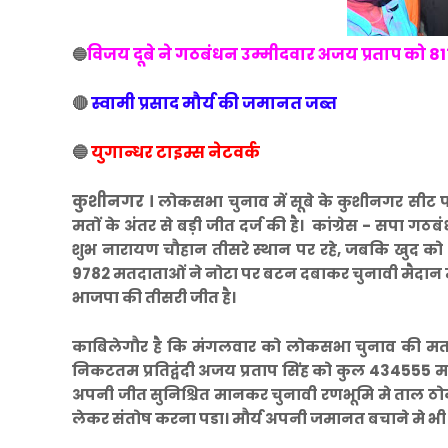
विजय दूबे ने गठबंधन उम्मीदवार अजय प्रताप को 817
🔵
🔴
स्वामी प्रसाद मौर्य की जमानत जब्त
🔵
युगान्धर टाइम्स नेटवर्क
कुशीनगर ।
लोकसभा चुनाव में सूबे के कुशीनगर सीट प
मतों के अंतर से बड़ी जीत दर्ज की है। कांग्रेस - सपा गठब
शुभ नारायण चौहान तीसरे स्थान पर रहे, जबकि खुद को पि
9782 मतदाताओं ने नोटा पर बटन दबाकर चुनावी मैदान में
भाजपा की तीसरी जीत है।
काबिलेगौर है कि मंगलवार को लोकसभा चुनाव की मत
निकटतम प्रतिद्वंदी अजय प्रताप सिंह को कुल 434555
अपनी जीत सुनिश्चित मानकर चुनावी रणभूमि मे ताल ठोक र
लेकर संतोष करना पडा। मौर्य अपनी जमानत बचाने मे भी