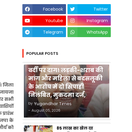
Facebook
Twitter
Youtube
Instagram
Telegram
WhatsApp
POPULAR POSTS
कुशीनगर
वर्दी पर दाग! लड़की-शराब की
मांग और महिला से बदसलूकी
ई। जिला
के आरोप में दो सिपाही
 जायजा
निलंबित, मुकदमा दर्ज,
 और सभी
by
Yugandhar Times
ाशियों
-
August 05, 2026
प्रारंभ
ाजपा के
ौर्य को
85 लाख का खेल या