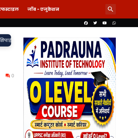
इफस्टाइल
जॉब - एजुकेशन
•
ा दर्ज,
85 लाख का खेल या पारदर्शिता पर पर्दा? शिलापट्ट से गायब ला
0