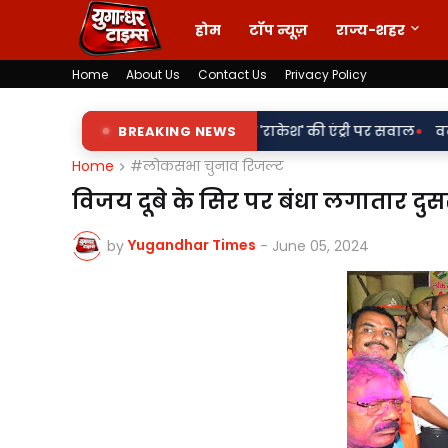
होम
टॉप न्यूज़
राज्य-शहर
Home
About Us
Contact Us
Privacy Policy
•
ं पर 'किरन' के साथ 'राकेश' की एंट्री पर सवाल
BREAKING NEWS
वर्दी पर दाग! लड़की-श
Home
#लोकसभा चुनाव रिजल्ट
विजय दूबे के सिर पर बंधा लगातार दुस
Yugandhar Times
by
-
June 05, 2024