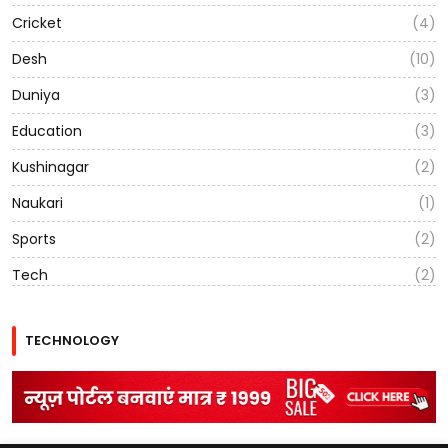
Cricket
(4)
Desh
(10)
Duniya
(3)
Education
(3)
Kushinagar
(2)
Naukari
(1)
Sports
(2)
Tech
(2)
TECHNOLOGY