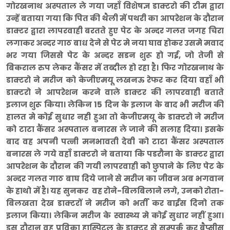
गोरखनाथ अस्पताल ले गया जहाँ विशेषज्ञ डाक्टरो की टीम द्वारा
उन्हें बताया गया कि पित की थैली में पथरी का आपरेशन के दौरान
डाक्टर द्वारा लापरवाही बरतते हुए पेट के अन्दर गलत जगह चिरा
लगाकर अन्दर गाठ बाध देने से पेट मे नया घाव होकर उसमे मवाद
भर गया जिससे पेट के अन्दर सडन शुरू हो गई, जो तेजी से
बिकराल रुप लेकर कैंसर में तब्दील हो रहा है। फिर गोरखनाथ के
डाक्टरो ने मरीज को केजीएमयू लखनऊ रेफर कर दिया वहाँ भी
डाक्टरो ने आपरेशन करने वाले डाक्टर की लापरवाही बताते
इलाज शुरू किया। लेकिन 15 दिन के इलाज के बाद भी मरीज की
हालत मे कोई सुधार नही हुआ तो केजीएमयू के डाक्टरो ने मरीज
को टाटा कैंसर अस्पताल बनारस ले जाने की सलाह दिया। इसके
बाद वह अपनी पत्नी मनभावती देवी को टाटा कैंसर अस्पताल
बनारस ले गये वहाँ डाक्टरो ने बताया कि पडरौना के डाक्टर द्वारा
आपरेशन के दौरान की गयी लापरवाही को छुपाने के लिए पेट के
अन्दर गलत गाठ बाघ दिये जाने से मरीज का जीवन अब भगवान
के हाथो में है। यह सुनकर वह रोने-बिलबिलाने लगे, उनको रोता-
बिलखता देख डाक्टरों ने मरीज को भर्ती कर बाईस दिनो तक
इलाज किया। लेकिन मरीज के स्वास्थ्य मे कोई सुधार नहीं हुआ।
इस दौरान वह प्रविका हास्पिटल के डाक्टर से सम्पर्क कर बैप्सीस