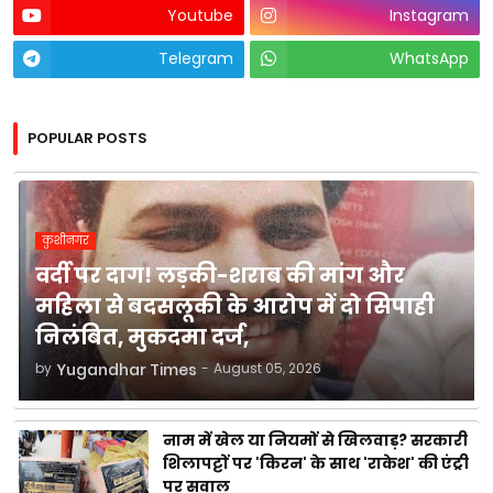
Youtube
Instagram
Telegram
WhatsApp
POPULAR POSTS
कुशीनगर
वर्दी पर दाग! लड़की-शराब की मांग और
महिला से बदसलूकी के आरोप में दो सिपाही
निलंबित, मुकदमा दर्ज,
by
Yugandhar Times
-
August 05, 2026
नाम में खेल या नियमों से खिलवाड़? सरकारी
शिलापट्टों पर 'किरन' के साथ 'राकेश' की एंट्री
पर सवाल