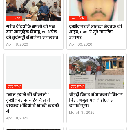
उत्तर प्रदेश
अन्तर्राष्ट्रीय
गरीब बेटियों के सपनों को पंख
कुशीनगर में आतंकी नेटवर्क की
देगा सामूहिक विवाह, 26 अप्रैल
आहट, ISIS से जुड़े तार फिर
को तुर्कपट्टी में सजेगा मंगलमंच
उजागर
April 18, 2026
April 06, 2026
उत्तर प्रदेश
उत्तर प्रदेश
“नाम हटाने की नीलामी ”
चौहद्दी विवाद में आबकारी विभाग
कुशीनगर फायरिंग केस में
घिरा, अनुज्ञापन ने डीएम से
वायरल ऑडियो से खाकी कटघरे
लगाई गुहार
में
March 31, 2026
April 01, 2026