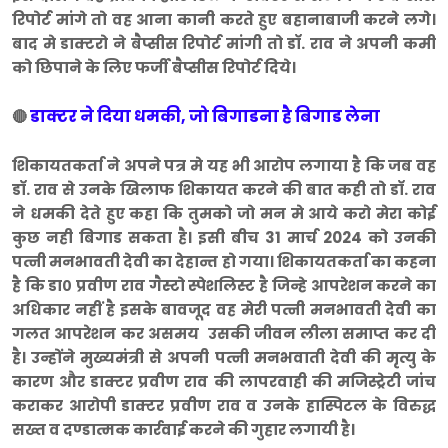
रिपोर्ट मांगे तो वह आना कानी करते हुए बहानाबाजी करने लगे।
बाद मे
डाक्टरो ने बैप्सीस रिपोर्ट मांगी तो डाॅ. राव ने अपनी कमी
को छिपाने के लिए फर्जी बैप्सीस रिपोर्ट दिये।
डाक्टर ने दिया धमकी, जो बिगाडना है बिगाड लेना
🔴
शिकायतकर्ता ने अपने पत्र मे यह भी आरोप लगाया है कि जब वह
डाॅ. राव से उनके खिलाफ शिकायत करने की बात कही तो डाॅ. राव
ने धमकी देते हुए कहा कि तुमको जो मन मे आये करो मेरा कोई
कुछ नही बिगाड सकता है। इसी बीच 31 मार्च 2024 को उनकी
पत्नी मनभावती देवी का देहान्त हो गया। शिकायतकर्ता का कहना
है कि डा० प्रवीण राव गैस्टो स्पेशलिस्ट है जिन्हे आपरेशन करने का
अधिकार नहीं है इसके बावजूद वह मेरी पत्नी मनभावती देवी का
गलत आपरेशन कर असमय उसकी जीवन लीला समाप्त कर दी
है। उन्होंने मुख्यमंत्री से अपनी पत्नी मनभवाती देवी की मृत्यु के
कारण और डाक्टर प्रवीण राव की लापरवाही की मजिस्ट्रेटी जांच
कराकर आरोपी डाक्टर प्रवीण राव व उनके हास्पिटल के विरुद्ध
सख्त व दण्डात्मक कार्रवाई करने की गुहार लगायी है।