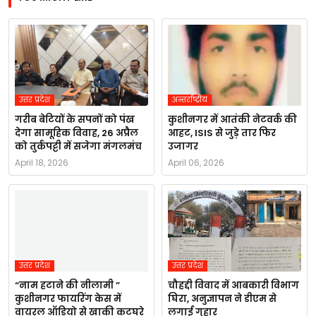
उत्तर प्रदेश
अन्तर्राष्ट्रीय
गरीब बेटियों के सपनों को पंख
कुशीनगर में आतंकी नेटवर्क की
देगा सामूहिक विवाह, 26 अप्रैल
आहट, ISIS से जुड़े तार फिर
को तुर्कपट्टी में सजेगा मंगलमंच
उजागर
April 18, 2026
April 06, 2026
उत्तर प्रदेश
उत्तर प्रदेश
“नाम हटाने की नीलामी ”
चौहद्दी विवाद में आबकारी विभाग
कुशीनगर फायरिंग केस में
घिरा, अनुज्ञापन ने डीएम से
वायरल ऑडियो से खाकी कटघरे
लगाई गुहार