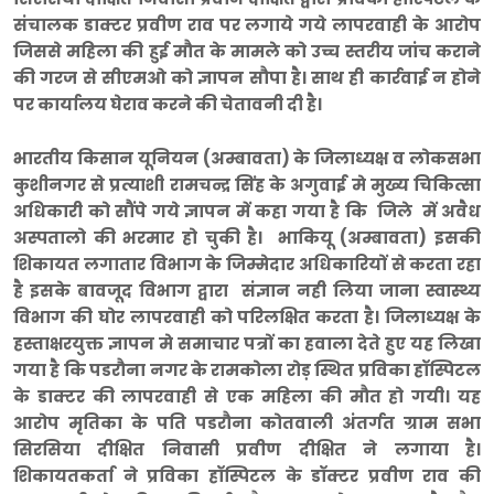
संचालक डाक्टर प्रवीण राव पर लगाये गये लापरवाही के आरोप
जिससे महिला की हुई मौत के मामले को उच्च स्तरीय जांच कराने
की गरज से सीएमओ को ज्ञापन सौपा है। साथ ही कार्रवाई न होने
पर कार्यालय घेराव करने की चेतावनी दी है।
भारतीय किसान यूनियन (अम्बावता) के जिलाध्यक्ष व लोकसभा
कुशीनगर से प्रत्याशी रामचन्द्र सिंह के अगुवाई मे मुख्य चिकित्सा
अधिकारी को सौंपे गये ज्ञापन में कहा गया है कि जिले में अवैध
अस्पतालो की भरमार हो चुकी है। भाकियू (अम्बावता) इसकी
शिकायत लगातार विभाग के जिम्मेदार अधिकारियों से करता रहा
है इसके बावजूद विभाग द्वारा संज्ञान नही लिया जाना स्वास्थ्य
विभाग की घोर लापरवाही को परिलक्षित करता है। जिलाध्यक्ष के
हस्ताक्षरयुक्त ज्ञापन मे समाचार पत्रों का हवाला देते हुए यह लिखा
गया है कि पडरौना नगर के रामकोला रोड़ स्थित प्रविका हॉस्पिटल
के डाक्टर की लापरवाही से एक महिला की मौत हो गयी। यह
आरोप मृतिका के पति पडरौना कोतवाली अंतर्गत ग्राम सभा
सिरसिया दीक्षित निवासी प्रवीण दीक्षित ने लगाया है।
शिकायतकर्ता ने प्रविका हॉस्पिटल के डॉक्टर प्रवीण राव की