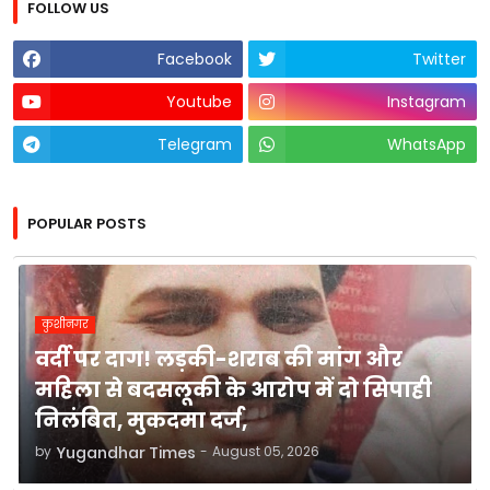
FOLLOW US
Facebook
Twitter
Youtube
Instagram
Telegram
WhatsApp
POPULAR POSTS
कुशीनगर
वर्दी पर दाग! लड़की-शराब की मांग और
महिला से बदसलूकी के आरोप में दो सिपाही
निलंबित, मुकदमा दर्ज,
by
Yugandhar Times
-
August 05, 2026