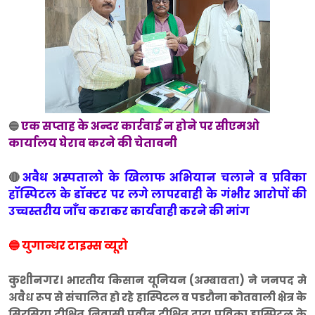
एक सप्ताह के अन्दर कार्रवाई न होने पर सीएमओ
🔵
कार्यालय घेराव करने की चेतावनी
🔴
अवैध अस्पतालो के खिलाफ अभियान चलाने व प्रविका
हॉस्पिटल के डॉक्टर पर लगे लापरवाही के गंभीर आरोपों की
उच्चस्तरीय जाँच कराकर कार्यवाही करने की मांग
🔵 युगान्धर टाइम्स व्यूरो
कुशीनगर।
भारतीय किसान यूनियन (अम्बावता) ने जनपद मे
अवैध रूप से संचालित हो रहे हास्पिटल व पडरौना कोतवाली क्षेत्र के
सिरसिया दीक्षित निवासी प्रवीन दीक्षित द्वारा प्रविका हास्पिटल के