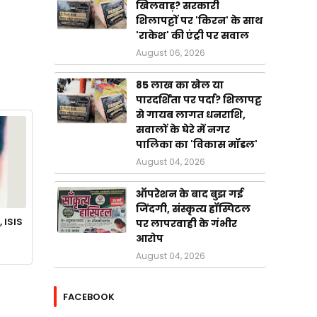
खिलवाड़? सरकारी
शिलापट्टों पर 'किरन' के साथ
'राकेश' की एंट्री पर सवाल
August 06, 2026
85 लाख का खेल या
पारदर्शिता पर पर्दा? शिलापट्ट
से गायब लागत धनराशि,
सवालों के घेरे में नगर
पालिका का 'विकास मॉडल'
August 04, 2026
ऑपरेशन के बाद बुझ गई
जिंदगी, संस्कृत्य हॉस्पिटल
 ISIS
पर लापरवाही के गंभीर
आरोप
August 04, 2026
FACEBOOK