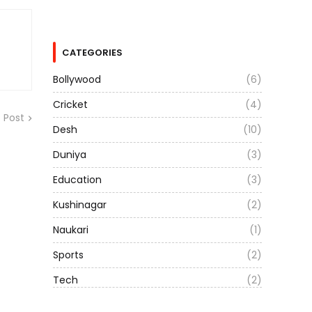
CATEGORIES
Bollywood
(6)
Cricket
(4)
 Post
Desh
(10)
Duniya
(3)
Education
(3)
Kushinagar
(2)
Naukari
(1)
Sports
(2)
Tech
(2)