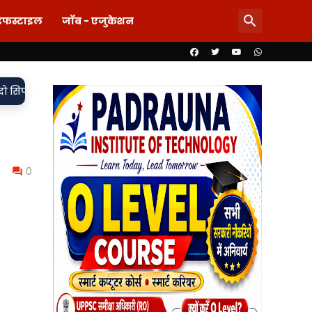
इफस्टाइल
जॉब - एजुकेशन
•
ित, मुकदमा दर्ज,
85 लाख का खेल या पारदर्शिता पर पर्दा? शिलापट्ट स
0