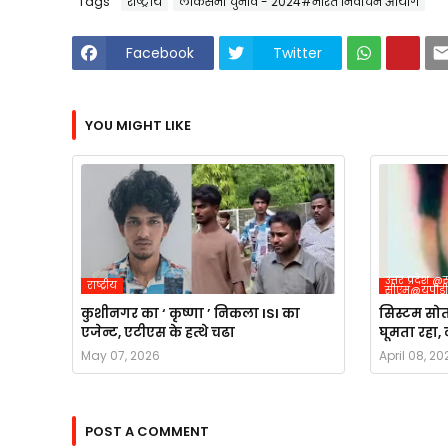
Tags
राष्ट्रीय
लोकसभा चुनाव - 2024#भारत निर्वाचन आयोग
Facebook
Twitter
YOU MIGHT LIKE
उत्तर प्रदेश
राष्ट्रीय
सीएम@यूपीड
कुशीनगर का ‘ कृष्णा ’ निकला ISI का
सिस्टम सो
एजेन्ट, एटीएस के हत्थे चढा
घूमता रहा
May 07, 2026
April 08, 20
POST A COMMENT