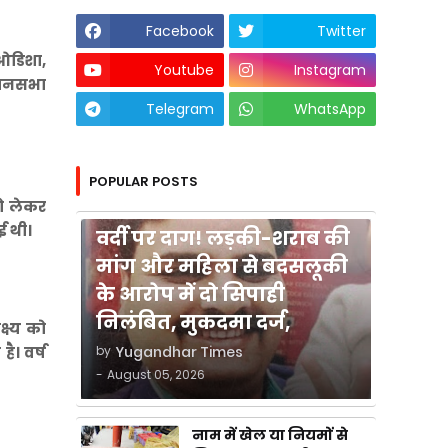
Facebook
Twitter
 ओडिशा,
Youtube
Instagram
िधानसभा
Telegram
WhatsApp
POPULAR POSTS
को लेकर
कुशीनगर
ई थी।
वर्दी पर दाग! लड़की-शराब की
मांग और महिला से बदसलूकी
के आरोप में दो सिपाही
निलंबित, मुकदमा दर्ज,
्ष्य को
by
Yugandhar Times
ै। वर्ष
-
August 05, 2026
नाम में खेल या नियमों से