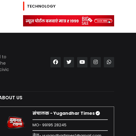
TECHNOLOGY
 to
the
civic
ABOUT US
संचालक - Yugandhar Times
MO- 99195 28245
मेल- yugandhartimes1@gmail.com