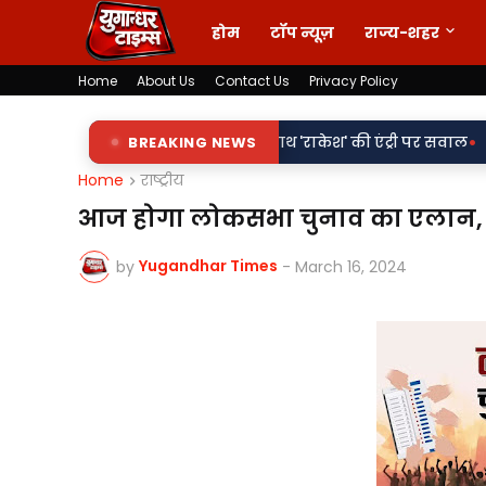
होम
टॉप न्यूज़
राज्य-शहर
Home
About Us
Contact Us
Privacy Policy
•
 शिलापट्टों पर 'किरन' के साथ 'राकेश' की एंट्री पर सवाल
BREAKING NEWS
वर्दी पर दाग!
Home
राष्ट्रीय
आज होगा लोकसभा चुनाव का एलान, हो
Yugandhar Times
by
-
March 16, 2024